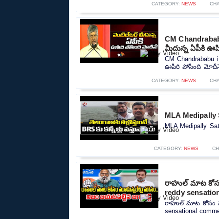
CATEGORY:
NEWS
CH
CM Chandrababu
మీదున్న ఏపీకి ఊపి
CM Chandrababu in
ఊపిరి పోసింది మోదీనే
CATEGORY:
NEWS
CH
MLA Medipally 
MLA Medipally Sat
CATEGORY:
NEWS
CH
రాహుల్ మాట కోసం 
reddy sensatio
రాహుల్ మాట కోసం మూడ
sensational commen