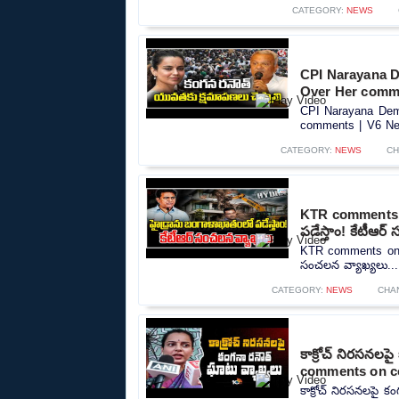
CATEGORY:
NEWS
CPI Narayana 
Over Her comm
CPI Narayana Dem
comments | V6 New
CATEGORY:
NEWS
CH
KTR comments o
పడేస్తాం! కేటీఆర
KTR comments on Hy
సంచలన వ్యాఖ్యలు...
CATEGORY:
NEWS
CHA
కాక్రోచ్ నిరసనల
comments on c
కాక్రోచ్ నిరసనలపై 