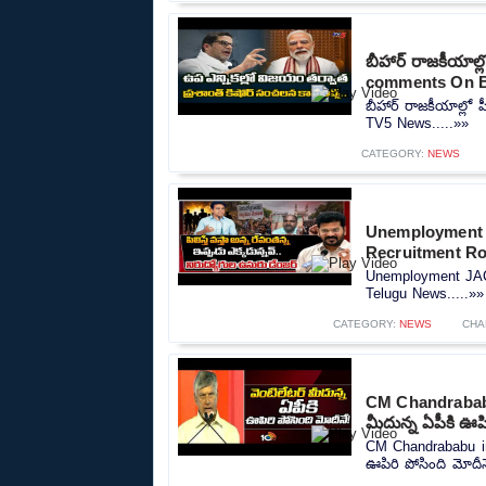
బీహార్ రాజకీయాల
comments On B
బీహార్ రాజకీయాల్ల
TV5 News.....»»
CATEGORY:
NEWS
Unemployment 
Recruitment R
Unemployment JAC
Telugu News.....»»
CATEGORY:
NEWS
CHA
CM Chandrababu
మీదున్న ఏపీకి ఊపి
CM Chandrababu in
ఊపిరి పోసింది మోదీనే