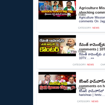
Agriculture Mi
shocking comm
Agriculture Missi
comments On Jaga
CATEGORY:
NEWS
రేవంత్ కామెంట్స్
comments | 10
రేవంత్ కామెంట్స్‌కు
10TV.....»»
CATEGORY:
NEWS
CH
కేసీఆర్ ఫామ్‌హౌస
comments on ha
కేసీఆర్ ఫామ్‌హౌస్‌
harishrao | hmtv...
CATEGORY:
NEWS