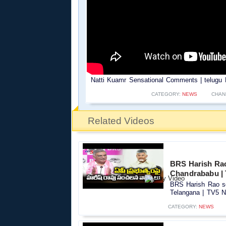
Natti Kuamr Sensational Comments | telugu Fi
CATEGORY:
NEWS
CHAN
Related Videos
BRS Harish Ra
Chandrababu | 
BRS Harish Rao s
Telangana | TV5 N
CATEGORY:
NEWS