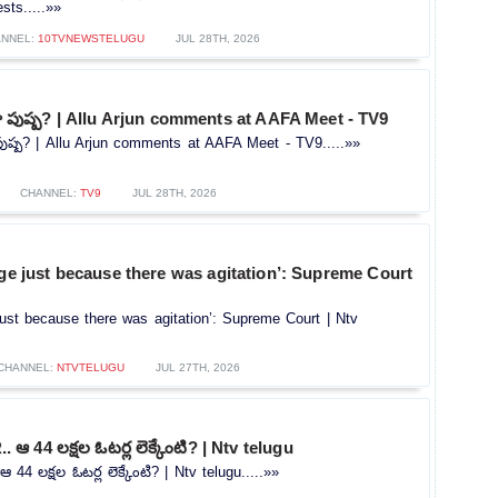
sts.....»»
NNEL:
10TVNEWSTELUGU
JUL 28TH, 2026
ందా పుష్ప? | Allu Arjun comments at AAFA Meet - TV9
 పుష్ప? | Allu Arjun comments at AAFA Meet - TV9.....»»
CHANNEL:
TV9
JUL 28TH, 2026
rge just because there was agitation’: Supreme Court
 just because there was agitation’: Supreme Court | Ntv
CHANNEL:
NTVTELUGU
JUL 27TH, 2026
.. ఆ 44 లక్షల ఓటర్ల లెక్కేంటి? | Ntv telugu
ఆ 44 లక్షల ఓటర్ల లెక్కేంటి? | Ntv telugu.....»»