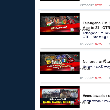
CATEGORY:
NEWS
Telangana CM R
Age to 21 | OTR
Telangana CM Reva
OTR | Ntv telugu..
CATEGORY:
NEWS
Nellore : జగన్ వా
Nellore : జగన్ వార్న
CATEGORY:
NEWS
Vemulawada : రాజన
Vemulawada : రాజన్న 