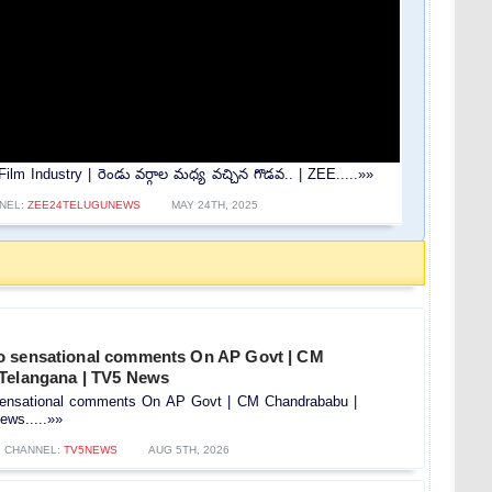
lm Industry | రెండు వర్గాల మధ్య వచ్చిన గొడవ.. | ZEE.....»»
NEL:
ZEE24TELUGUNEWS
MAY 24TH, 2025
o sensational comments On AP Govt | CM
Telangana | TV5 News
ensational comments On AP Govt | CM Chandrababu |
ews.....»»
CHANNEL:
TV5NEWS
AUG 5TH, 2026