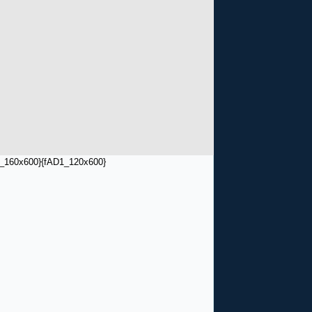
_160x600}
{fAD1_120x600}