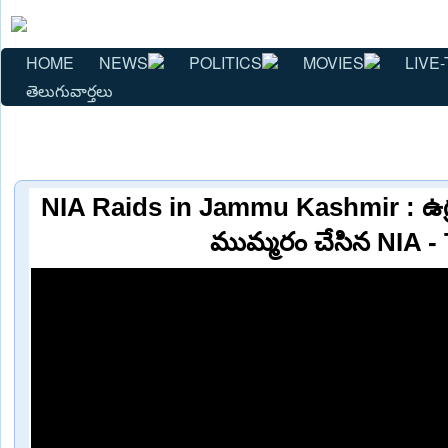
HOME
NEWS
POLITICS
MOVIES
LIVE-
తెలుగువార్తలు
NIA Raids in Jammu Kashmir : ఉగ్
ముమ్మరం చేసిన NIA -