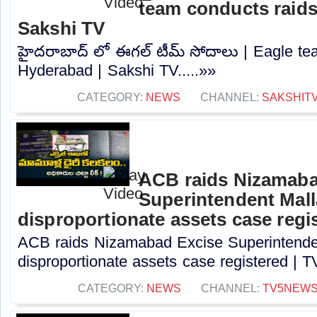
team conducts raids
Sakshi TV
హైదరాబాద్ లో ఈగల్ టీమ్ సోదాలు | Eagle tea
Hyderabad | Sakshi TV.....»»
CATEGORY:
NEWS
CHANNEL:
SAKSHIT
ACB raids Nizamaba
Superintendent Mall
disproportionate assets case regi
ACB raids Nizamabad Excise Superintende
disproportionate assets case registered | TV
CATEGORY:
NEWS
CHANNEL:
TV5NEW