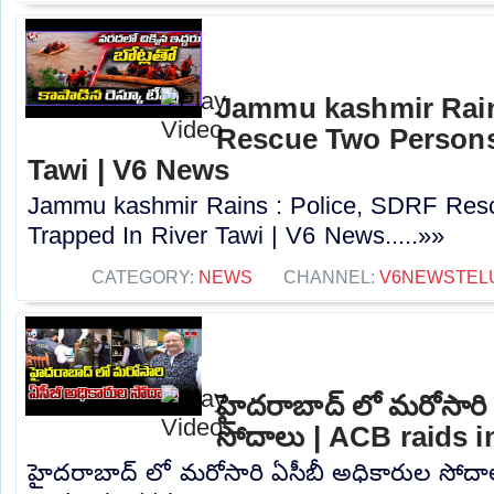
Jammu kashmir Rain
Rescue Two Persons
Tawi | V6 News
Jammu kashmir Rains : Police, SDRF Res
Trapped In River Tawi | V6 News.....»»
CATEGORY:
NEWS
CHANNEL:
V6NEWSTEL
హైదరాబాద్ లో మరోసారి 
సోదాలు | ACB raids 
హైదరాబాద్ లో మరోసారి ఏసీబీ అధికారుల సోదాల