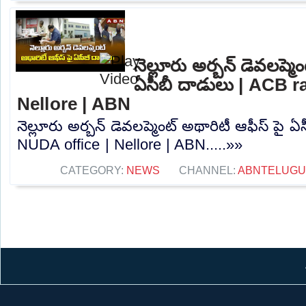
నెల్లూరు అర్బన్ డెవలప్మె
ఏసీబీ దాడులు | ACB r
Nellore | ABN
నెల్లూరు అర్బన్ డెవలప్మెంట్ అథారిటీ ఆఫీస్ పై 
NUDA office | Nellore | ABN.....»»
CATEGORY:
NEWS
CHANNEL:
ABNTELUGU