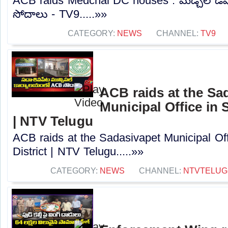
ACB raids Medchal DC houses : మేడ్చల్ డిప్య
సోదాలు - TV9.....»»
CATEGORY:
NEWS
CHANNEL:
TV9
ACB raids at the Sa
Municipal Office in 
| NTV Telugu
ACB raids at the Sadasivapet Municipal Of
District | NTV Telugu.....»»
CATEGORY:
NEWS
CHANNEL:
NTVTELUG