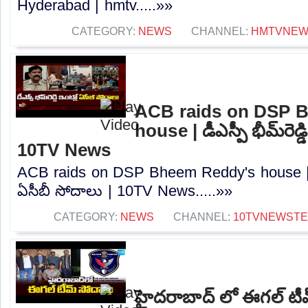
Hyderabad | hmtv.....»»
CATEGORY:
NEWS
CHANNEL:
HMTVNE
ACB raids on DSP 
house | డీఎస్పీ భీమ్‌రెడ్
10TV News
ACB raids on DSP Bheem Reddy's house | డీఎస్
ఏసీబీ సోదాలు | 10TV News.....»»
CATEGORY:
NEWS
CHANNEL:
10TVNEWST
హైదరాబాద్ లో ఈగల్ టీ