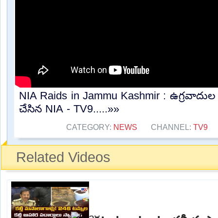
NIA Raids in Jammu Kashmir : ఉగ్రవాదుల
చేసిన NIA - TV9.....»»
CATEGORY:
NEWS
CHANNEL:
TV9
Related Videos