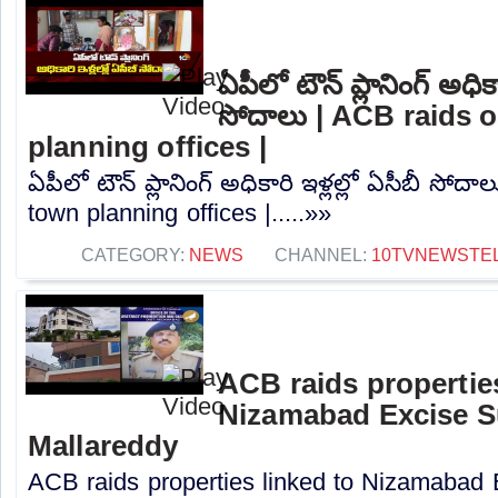
ఏపీలో టౌన్ ప్లానింగ్ అధికా
సోదాలు | ACB raids 
planning offices |
ఏపీలో టౌన్ ప్లానింగ్ అధికారి ఇళ్లల్లో ఏసీబీ సో
town planning offices |.....»»
CATEGORY:
NEWS
CHANNEL:
10TVNEWSTE
ACB raids properties
Nizamabad Excise S
Mallareddy
ACB raids properties linked to Nizamabad 