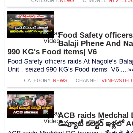
CATEGORY:
NEWS
CHANNEL:
NTVTELU
Food Safety officers
Balaji Phene And Na
990 KG's Food items| V6
Food Safety officers raids At Nagole's Ba
Unit , seized 990 KG's Food items| V6.....»
CATEGORY:
NEWS
CHANNEL:
V6NEWSTEL
ACB raids Medchal D
డిప్యూటీ కలెక్టర్ ఇళ్లల