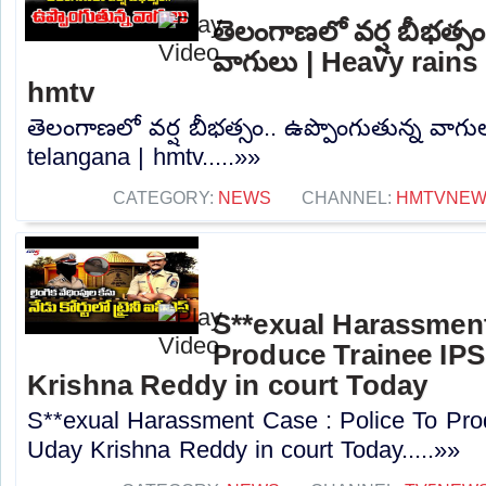
తెలంగాణలో వర్ష బీభత్సం
వాగులు | Heavy rains 
hmtv
తెలంగాణలో వర్ష బీభత్సం.. ఉప్పొంగుతున్న వాగు
telangana | hmtv.....»»
CATEGORY:
NEWS
CHANNEL:
HMTVNE
S**exual Harassment
Produce Trainee IPS
Krishna Reddy in court Today
S**exual Harassment Case : Police To Prod
Uday Krishna Reddy in court Today.....»»