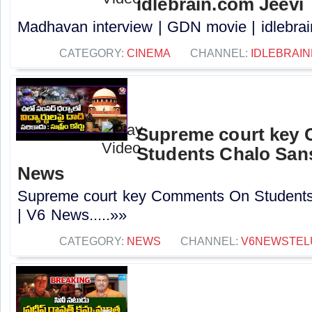
idlebrain.com Jeevi
Madhavan interview | GDN movie | idlebrain
CATEGORY:
CINEMA
CHANNEL:
IDLEBRAIN
Supreme court key
Students Chalo Sans
News
Supreme court key Comments On Students
| V6 News.....»»
CATEGORY:
NEWS
CHANNEL:
V6NEWSTEL