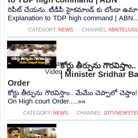
రిపీట్ చేయను..టీడీపీ హైకమాండ్ కు బోండా ఉ
Explanation to TDP high command | ABN...
CATEGORY:
NEWS
CHANNEL:
ABNTELUG
కోర్టు తీర్పును గౌరవిస్తాం
| Minister Sridhar 
Order
కోర్టు తీర్పును గౌరవిస్తాం.. మేమేం చెప్పాలో చెప్త
On High court Order.....»»
CATEGORY:
NEWS
CHANNEL:
10TVNEWSTE