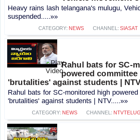
Heavy rains lash telangana's mulugu, Veh
suspended.....»»
CATEGORY:
NEWS
CHANNEL:
SIASAT
Rahul bats for SC-m
powered committee 
'brutalities' against students | NT
Rahul bats for SC-monitored high powered
'brutalities' against students | NTV.....»»
CATEGORY:
NEWS
CHANNEL:
NTVTELU