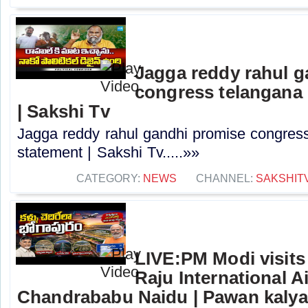
Jagga reddy rahul 
congress telangana 
| Sakshi Tv
Jagga reddy rahul gandhi promise congress 
statement | Sakshi Tv.....»»
CATEGORY:
NEWS
CHANNEL:
SAKSHIT
LIVE:PM Modi visits 
Raju International A
Chandrababu Naidu | Pawan kaly