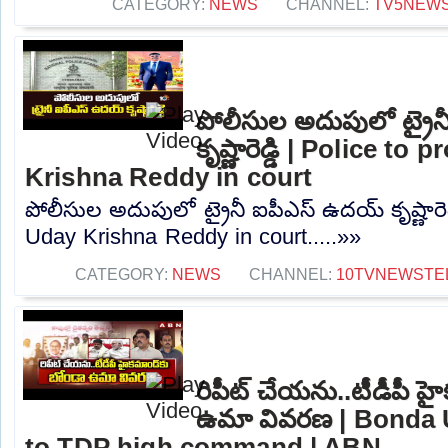
CATEGORY:
NEWS
CHANNEL:
TV5NEW
పోలీసుల అదుపులో ట్రై
కృష్ణారెడ్డి | Police t
Krishna Reddy in court
పోలీసుల అదుపులో ట్రైనీ ఐపీఎస్ ఉదయ్ కృష్ణారెడ్
Uday Krishna Reddy in court.....»»
CATEGORY:
NEWS
CHANNEL:
10TVNEWSTE
రిపీట్ చేయను..టీడీపీ హ
ఉమా వివరణ | Bonda 
to TDP high command | ABN