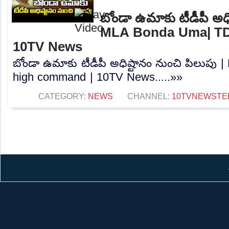
బోండా ఉమాకు టీడీపీ అధి
MLA Bonda Uma| TD
10TV News
బోండా ఉమాకు టీడీపీ అధిష్టానం నుంచి పిలుప
high command | 10TV News.....»»
CATEGORY:
NEWS
CHANNEL:
10TVNEWSTE