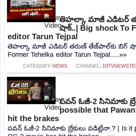
తెహల్కా మాజీ ఎడిటర్ తరు
షాక్..| Big shock To
editor Tarun Tejpal
తెహల్కా మాజీ ఎడిటర్ తరుణ్ తేజ్‌పాల్‌కు బిగ్ ష
Former Tehelka editor Tarun Tejpal.....»»
CATEGORY:
NEWS
CHANNEL:
10TVNEWSTE
పవన్ ఓజీ-2 సినిమాకు బ్రేక
possible that Pawan
hit the brakes
పవన్ ఓజీ-2 సినిమాకు బ్రేకులు పడిట్లేనా.? | Is 