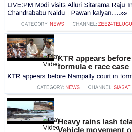
LIVE:PM Modi visits Alluri Sitarama Raju In
Chandrababu Naidu | Pawan kalyan.....»»
CATEGORY:
NEWS
CHANNEL:
ZEE24TELUG
KTR appears before 
formula e race case
KTR appears before Nampally court in formu
CATEGORY:
NEWS
CHANNEL:
SIASAT
Heavy rains lash te
Vehicle movement 