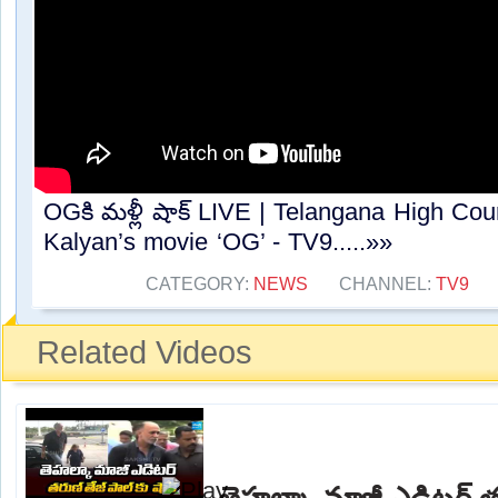
OGకి మళ్లీ షాక్ LIVE | Telangana High Co
Kalyan’s movie ‘OG’ - TV9.....»»
CATEGORY:
NEWS
CHANNEL:
TV9
Related Videos
తెహల్కా మాజీ ఎడిటర్ తర