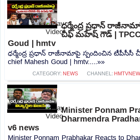
ధర్మేంద్ర ప్రధాన్ రాజీనామ
చీఫ్ మహేష్ గౌడ్ | TP
Goud | hmtv
ధర్మేంద్ర ప్రధాన్ రాజీనామాపై స్పందించిన టీపీసీస
chief Mahesh Goud | hmtv.....»»
CATEGORY:
NEWS
CHANNEL:
HMTVNE
Minister Ponnam Pr
Dharmendra Pradhan
v6 news
Minister Ponnam Prabhakar Reacts to Dha