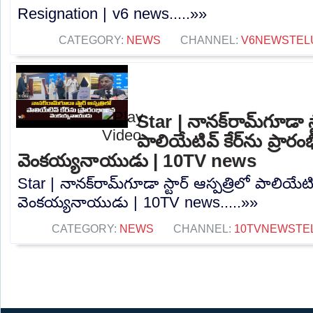
Resignation | v6 news.....»»
CATEGORY:
NEWS
CHANNEL:
V6NEWSTEL
Star | నానక్‌రామ్‌గూడా స్
పాలియేటివ్ కేర్‌ను ప్రారం
వెంకయ్యనాయుడు | 10TV news
Star | నానక్‌రామ్‌గూడా స్టార్ ఆస్పత్రిలో పాలియేటివ
వెంకయ్యనాయుడు | 10TV news.....»»
CATEGORY:
NEWS
CHANNEL:
10TVNEWSTE