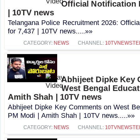
Official Notification
| 10TV news
Telangana Police Recruitment 2026: Officia
for 7,437 | 10TV news.....»»
CATEGORY:
NEWS
CHANNEL:
10TVNEWSTE
Abhijeet Dipke Key
West Bengal Educati
Amith Shah | 10TV news
Abhijeet Dipke Key Comments on West Beng
PM Modi | Amith Shah | 10TV news.....»»
CATEGORY:
NEWS
CHANNEL:
10TVNEWSTE