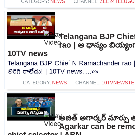
CATEGORY:
NEWS
CHANNEL:
ZEE24TELUG
Telangana BJP Chi
rao | ఆ ధాన్యం బియ్యంగా
10TV news
Telangana BJP Chief N Ramachander rao |
తిరిగి రాలేదు! | 10TV news.....»»
CATEGORY:
NEWS
CHANNEL:
10TVNEWSTE
అజిత్‌ అగార్కర్‌ మార్పు 
Agarkar can be rem
chief selector | ABN