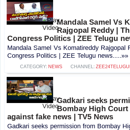
Mandala Samel Vs 
Rajgopal Reddy | Th
Congress Politics | ZEE Telugu n
Mandala Samel Vs Komatireddy Rajgopal R
Congress Politics | ZEE Telugu news.....»»
CATEGORY:
NEWS
CHANNEL:
ZEE24TELUG
Gadkari seeks perm
Bombay High Court t
against fake news | TV5 News
Gadkari seeks permission from Bombay High