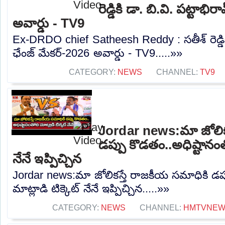
రెడ్డికి డా. బి.వి. పట్టాభ
అవార్డు - TV9
Ex-DRDO chief Satheesh Reddy : సతీశ్ రెడ్డికి
ఛేంజ్ మేకర్-2026 అవార్డు - TV9.....»»
CATEGORY:
NEWS
CHANNEL:
TV9
Jordar news:మా జోలిక
డప్పు కొడతం..అధిష్టానంతో
నేనే ఇప్పిచ్చిన
Jordar news:మా జోలికస్తే రాజకీయ సమాధికి డప్
మాట్లాడి టిక్కెట్ నేనే ఇప్పిచ్చిన.....»»
CATEGORY:
NEWS
CHANNEL:
HMTVNE