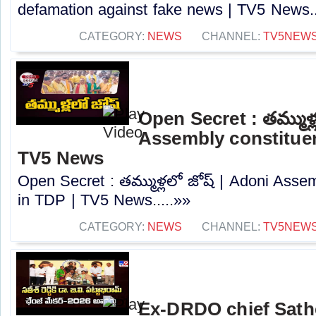
defamation against fake news | TV5 News..
CATEGORY:
NEWS
CHANNEL:
TV5NEW
Open Secret : తమ్ముళ్
Assembly constituen
TV5 News
Open Secret : తమ్ముళ్లలో జోష్ | Adoni Asse
in TDP | TV5 News.....»»
CATEGORY:
NEWS
CHANNEL:
TV5NEW
Ex-DRDO chief Sathe