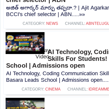
అజిత్‌ అగార్కర్‌ మార్పు తప్పదా.? | Ajit Agar
BCCI's chief selector | ABN.....»»
CATEGORY:
NEWS
CHANNEL:
ABNTELUG
AI Technology, Cod
Skills For Students!
School | Admissions open
AI Technology, Coding Communication Skill
Basara Leads School | Admissions open....
CATEGORY:
CINEMA
CHANNEL:
IDREAMME