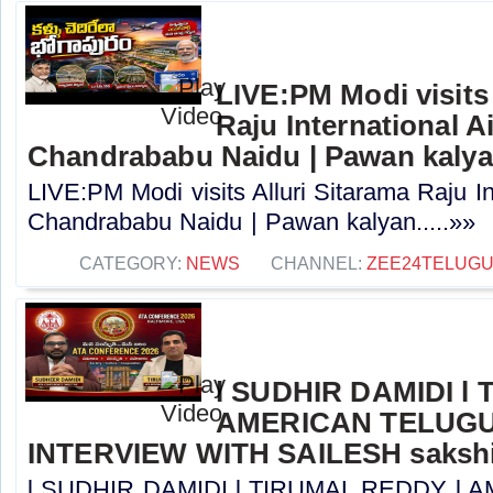
LIVE:PM Modi visits 
Raju International A
Chandrababu Naidu | Pawan kaly
LIVE:PM Modi visits Alluri Sitarama Raju In
Chandrababu Naidu | Pawan kalyan.....»»
CATEGORY:
NEWS
CHANNEL:
ZEE24TELUG
l SUDHIR DAMIDI l
AMERICAN TELUGU
INTERVIEW WITH SAILESH sakshi
l SUDHIR DAMIDI l TIRUMAL REDDY l