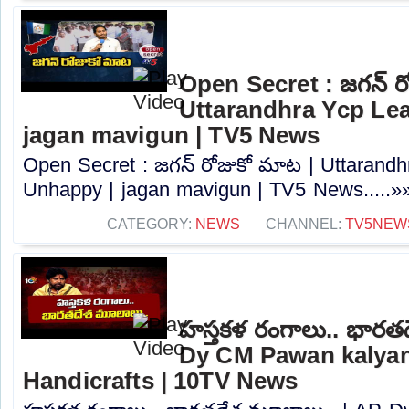
Open Secret : జగన్ ర
Uttarandhra Ycp Le
jagan mavigun | TV5 News
Open Secret : జగన్ రోజుకో మాట | Uttarand
Unhappy | jagan mavigun | TV5 News.....»
CATEGORY:
NEWS
CHANNEL:
TV5NEW
హస్తకళ రంగాలు.. భారత
Dy CM Pawan kalyan
Handicrafts | 10TV News