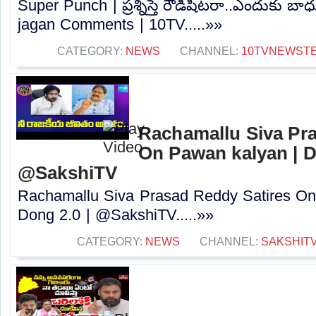
Super Punch | ప్రశ్నిస్తే రౌడీషీటరా..ఎందుకు 
jagan Comments | 10TV.....»»
CATEGORY:
NEWS
CHANNEL:
10TVNEWST
Rachamallu Siva Pr
On Pawan kalyan | D
@SakshiTV
Rachamallu Siva Prasad Reddy Satires On
Dong 2.0 | @SakshiTV.....»»
CATEGORY:
NEWS
CHANNEL:
SAKSHIT