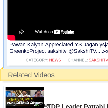
Pawan Kalyan Appreciated YS Jagan ysj
GreenkoProject sakshitv @SakshiTV.....»
CATEGORY:
NEWS
CHANNEL:
SAKSHIT
Related Videos
TDP Leader Pattabi