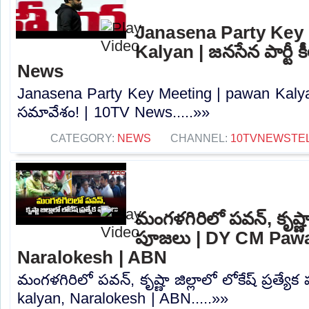
Janasena Party Key
Kalyan | జనసేన పార్టీ 
News
Janasena Party Key Meeting | pawan Kalyan 
సమావేశం! | 10TV News.....»»
CATEGORY:
NEWS
CHANNEL:
10TVNEWSTE
మంగళగిరిలో పవన్, కృష్ణా జ
పూజలు | DY CM Pawa
Naralokesh | ABN
మంగళగిరిలో పవన్, కృష్ణా జిల్లాలో లోకేష్ ప్రత
kalyan, Naralokesh | ABN.....»»