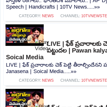
హస్తకళ రంగాలు.. భారతదేశ మూలాలు.. | AP 
Speech | Handicrafts | 10TV News.....»»
CATEGORY:
NEWS
CHANNEL:
10TVNEWST
LIVE | ఫేక్ ప్రచారాలకు చెక
పట్టుదల | Pawan kaly
Soical Media
LIVE | ఫేక్ ప్రచారాలకు చెక్ పెట్టి తీరాల్సిందేన
Janasena | Soical Media.....»»
CATEGORY:
NEWS
CHANNEL:
10TVNEWST