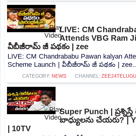
LIVE: CM Chandrab
Attends VBG Ram Ji
వీబీజీరామ్ జీ పథకం | zee
LIVE: CM Chandrababu Pawan kalyan Att
Scheme Launch | వీబీజీరామ్ జీ పథకం | zee..
CATEGORY:
NEWS
CHANNEL:
ZEE24TELUG
Super Punch | ప్రశ్నిస్త
బాధ్యులను చేయరు? |
| 10TV