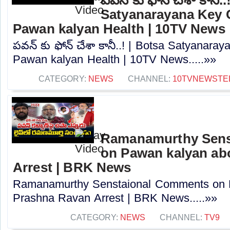
Satyanarayana Key
Pawan kalyan Health | 10TV News
పవన్ కు ఫోన్ చేశా కానీ..! | Botsa Satyana
Pawan kalyan Health | 10TV News.....»»
CATEGORY:
NEWS
CHANNEL:
10TVNEWSTE
Ramanamurthy Sens
on Pawan kalyan ab
Arrest | BRK News
Ramanamurthy Senstaional Comments on 
Prashna Ravan Arrest | BRK News.....»»
CATEGORY:
NEWS
CHANNEL:
TV9