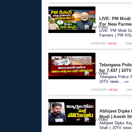
LIVE: PM Modi
For New Farme
LIVE: PM Modi Go
Farmers | PM KIS
CATEGORY:
NEWS
CHA
Telangana Polic
for 7,437 | 10T
Telangana Police R
10TV news.....»»
CATEGORY:
NEWS
CHA
Abhijeet Dipke
Modi | Amith S
Abhijeet Dipke Ke
Shah | 10TV news.