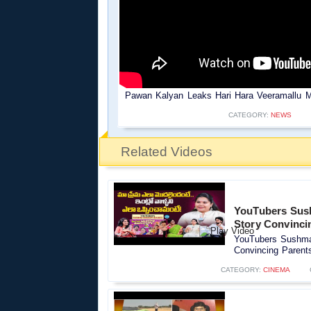
Pawan Kalyan Leaks Hari Hara Veeramallu Mo
CATEGORY:
NEWS
Related Videos
YouTubers Sush
Story Convinci
YouTubers Sushma 
Convincing Parents
CATEGORY:
CINEMA