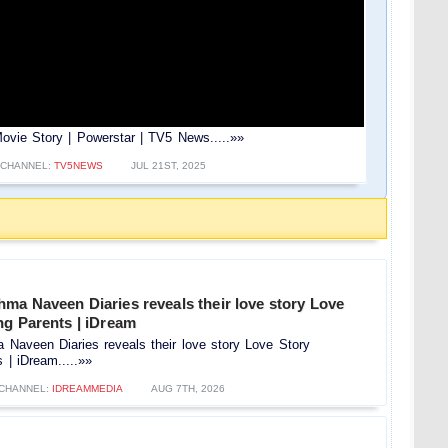
vie Story | Powerstar | TV5 News.....»»
CHANNEL:
TV5NEWS
JUL 21ST, 2025
ma Naveen Diaries reveals their love story Love
ng Parents | iDream
Naveen Diaries reveals their love story Love Story
 | iDream.....»»
CHANNEL:
IDREAMMEDIA
AUG 7TH, 2026