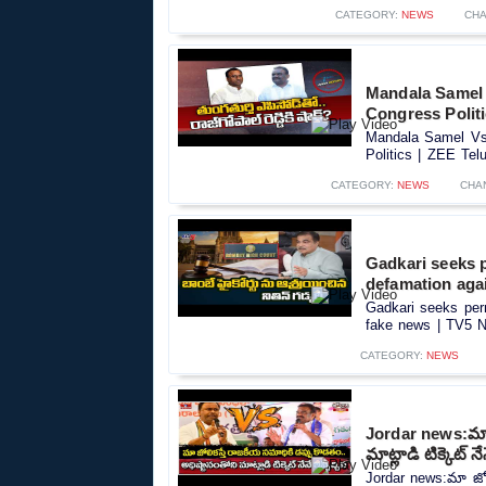
CATEGORY:
NEWS
CHA
Mandala Samel 
Congress Polit
Mandala Samel Vs 
Politics | ZEE Tel
CATEGORY:
NEWS
CHA
Gadkari seeks 
defamation aga
Gadkari seeks per
fake news | TV5 N
CATEGORY:
NEWS
Jordar news:మా జ
మాట్లాడి టిక్కెట్ నే
Jordar news:మా జోలి