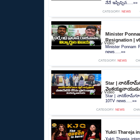
నేనే ఇప్పిచ్చిన.....»»
CATEGORY:
NEWS
Minister Ponna
Resignation | 
Minister Ponnam P
news.....»»
CATEGORY:
NEWS
CH
Star | నానక్‌రామ్‌
వెంకయ్యనాయుడు
Star | నానక్‌రామ్‌గూ
10TV news.....»»
CATEGORY:
NEWS
CHA
Yukti Thareja i
Yukti Thareja inte