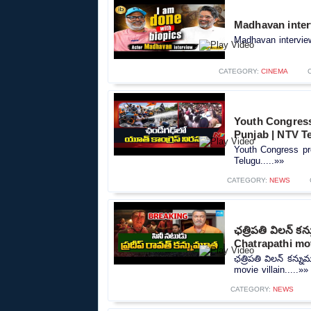
Madhavan inter
Madhavan interview
CATEGORY:
CINEMA
Youth Congress 
Punjab | NTV T
Youth Congress pr
Telugu.....»»
CATEGORY:
NEWS
ఛత్రిపతి విలన్ 
Chatrapathi mov
ఛత్రిపతి విలన్ కన్
movie villain.....»»
CATEGORY:
NEWS