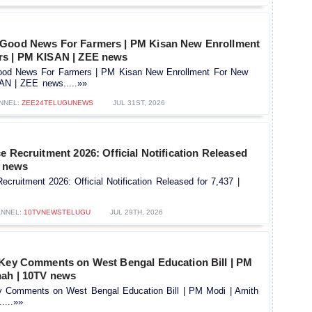
 Good News For Farmers | PM Kisan New Enrollment
rs | PM KISAN | ZEE news
od News For Farmers | PM Kisan New Enrollment For New
AN | ZEE news.....»»
NNEL:
ZEE24TELUGUNEWS
JUL 31ST, 2026
e Recruitment 2026: Official Notification Released
V news
ecruitment 2026: Official Notification Released for 7,437 |
NNEL:
10TVNEWSTELUGU
JUL 29TH, 2026
 Key Comments on West Bengal Education Bill | PM
hah | 10TV news
y Comments on West Bengal Education Bill | PM Modi | Amith
....»»