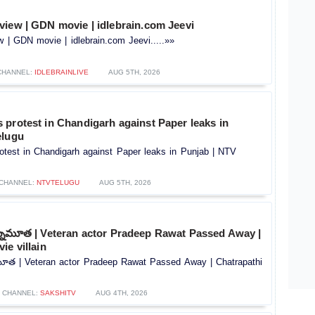
view | GDN movie | idlebrain.com Jeevi
 | GDN movie | idlebrain.com Jeevi.....»»
CHANNEL:
IDLEBRAINLIVE
AUG 5TH, 2026
protest in Chandigarh against Paper leaks in
elugu
otest in Chandigarh against Paper leaks in Punjab | NTV
CHANNEL:
NTVTELUGU
AUG 5TH, 2026
కన్నుమూత | Veteran actor Pradeep Rawat Passed Away |
ie villain
నుమూత | Veteran actor Pradeep Rawat Passed Away | Chatrapathi
CHANNEL:
SAKSHITV
AUG 4TH, 2026