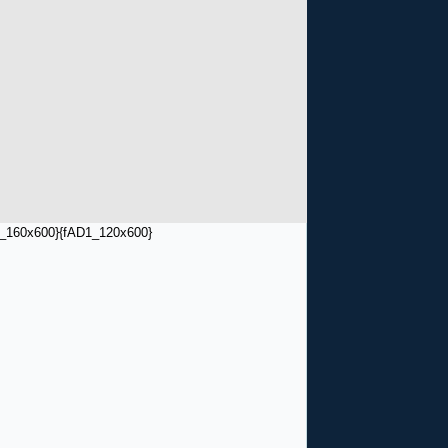
_160x600}
{fAD1_120x600}