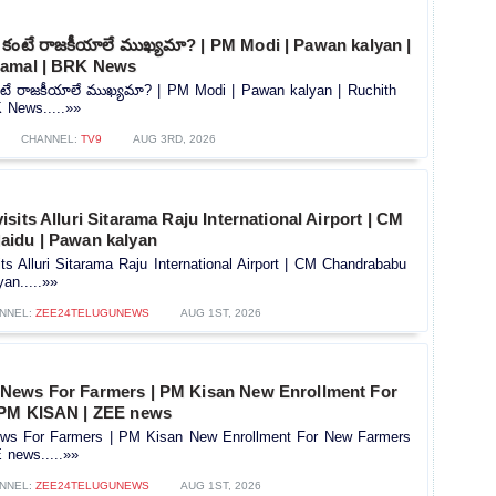
ణాల కంటే రాజకీయాలే ముఖ్యమా? | PM Modi | Pawan kalyan |
Kamal | BRK News
ల కంటే రాజకీయాలే ముఖ్యమా? | PM Modi | Pawan kalyan | Ruchith
 News.....»»
CHANNEL:
TV9
AUG 3RD, 2026
sits Alluri Sitarama Raju International Airport | CM
idu | Pawan kalyan
s Alluri Sitarama Raju International Airport | CM Chandrababu
an.....»»
NNEL:
ZEE24TELUGUNEWS
AUG 1ST, 2026
News For Farmers | PM Kisan New Enrollment For
 PM KISAN | ZEE news
s For Farmers | PM Kisan New Enrollment For New Farmers
news.....»»
NNEL:
ZEE24TELUGUNEWS
AUG 1ST, 2026