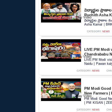
విద్యార్థుల ప్రా
Ruchith Asha 
విద్యార్థుల ప్రాణా
Asha Kamal | BRK
CATEGORY:
NEWS
LIVE:PM Modi vi
Chandrababu Na
LIVE:PM Modi visit
Naidu | Pawan kaly
CATEGORY:
NEWS
CHA
PM Modi Good 
New Farmers |
PM Modi Good New
| PM KISAN | ZEE 
CATEGORY:
NEWS
CHA