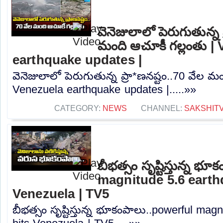
వెనెజులాలో పెరుగుతున్న 
మంది ఆచూకీ గల్లంతు |
earthquake updates |
వెనెజులాలో పెరుగుతున్న ప్రా*ణనష్టం..70 వేల మ
Venezuela earthquake updates |.....»»
CATEGORY:
NEWS
CHANNEL:
SAKSHIT
బీభత్సం సృష్టిస్తున్న భ
magnitude 5.6 earth
Venezuela | TV5
బీభత్సం సృష్టిస్తున్న భూకంపాలు..powerful mag