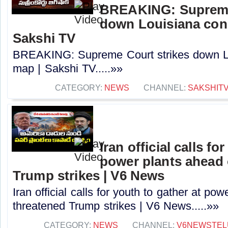
BREAKING: Supreme
down Louisiana con
Sakshi TV
BREAKING: Supreme Court strikes down Lo
map | Sakshi TV.....»»
CATEGORY:
NEWS
CHANNEL:
SAKSHIT
Iran official calls fo
power plants ahead 
Trump strikes | V6 News
Iran official calls for youth to gather at po
threatened Trump strikes | V6 News.....»»
CATEGORY:
NEWS
CHANNEL:
V6NEWSTEL