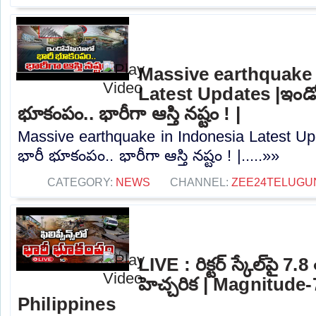
Massive earthquake 
Latest Updates |ఇండో
భూకంపం.. భారీగా ఆస్తి నష్టం ! |
Massive earthquake in Indonesia Latest U
భారీ భూకంపం.. భారీగా ఆస్తి నష్టం ! |.....»»
CATEGORY:
NEWS
CHANNEL:
ZEE24TELUG
LIVE : రిక్టర్‌ స్కేల్‌పై 7
హెచ్చరిక | Magnitude
Philippines