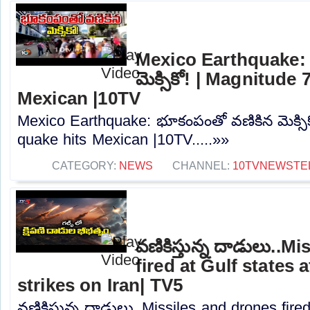
Mexico Earthquake: 
మెక్సికో! | Magnitude 
Mexican |10TV
Mexico Earthquake: భూకంపంతో వణికిన మెక్సిక
quake hits Mexican |10TV.....»»
CATEGORY:
NEWS
CHANNEL:
10TVNEWSTE
వణికిస్తున్న దాడులు..M
fired at Gulf states 
strikes on Iran| TV5
వణికిస్తున్న దాడులు..Missiles and drones fired