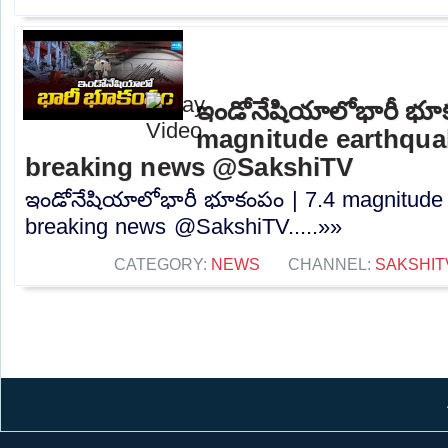
ఇండోనేషియాలోభారీ భూక
magnitude earthqua
breaking news @SakshiTV
ఇండోనేషియాలోభారీ భూకంపం | 7.4 magnitude
breaking news @SakshiTV.....»»
CATEGORY:
NEWS
CHANNEL:
SAKSHIT