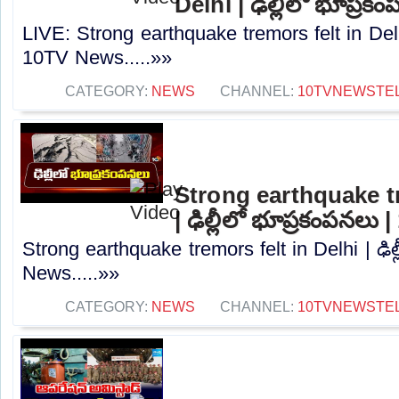
Delhi | ఢిల్లీలో భూప్ర
LIVE: Strong earthquake tremors felt in Delhi
10TV News.....»»
CATEGORY:
NEWS
CHANNEL:
10TVNEWSTE
Strong earthquake tr
| ఢిల్లీలో భూప్రకంపనలు
Strong earthquake tremors felt in Delhi | ఢి
News.....»»
CATEGORY:
NEWS
CHANNEL:
10TVNEWSTE