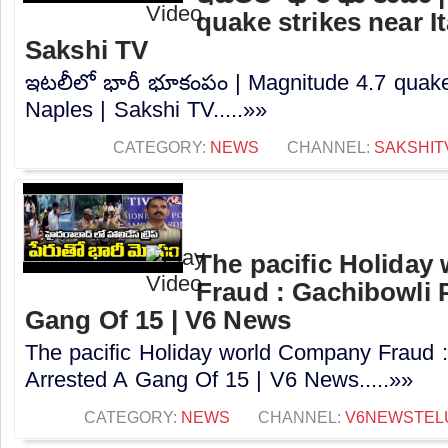
quake strikes near It
Sakshi TV
ఇటలీలో భారీ భూకంపం | Magnitude 4.7 quake s
Naples | Sakshi TV.....»»
CATEGORY:
NEWS
CHANNEL:
SAKSHIT
The pacific Holida
Fraud : Gachibowli 
Gang Of 15 | V6 News
The pacific Holiday world Company Fraud :
Arrested A Gang Of 15 | V6 News.....»»
CATEGORY:
NEWS
CHANNEL:
V6NEWSTEL