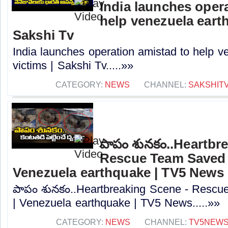
India launches oper
help venezuela earth
Sakshi Tv
India launches operation amistad to help 
victims | Sakshi Tv.....»»
CATEGORY:
NEWS
CHANNEL:
SAKSHIT
పాపం శునకం..Heartbr
Rescue Team Saved 
Venezuela earthquake | TV5 News
పాపం శునకం..Heartbreaking Scene - Resc
| Venezuela earthquake | TV5 News.....»»
CATEGORY:
NEWS
CHANNEL:
TV5NEW