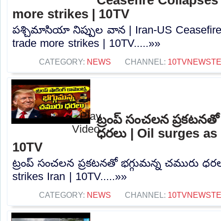
more strikes | 10TV
పశ్చిమాసియా నిప్పుల వాన | Iran-US Ceasefire
trade more strikes | 10TV.....»»
CATEGORY:
NEWS
CHANNEL:
10TVNEWST
ట్రంప్ సంచ‌ల‌న‌ ప్రకటన
ధ‌ర‌లు | Oil surges as
10TV
ట్రంప్ సంచ‌ల‌న‌ ప్రకటనతో భగ్గుమన్న చమురు ధ‌ర
strikes Iran | 10TV.....»»
CATEGORY:
NEWS
CHANNEL:
10TVNEWST