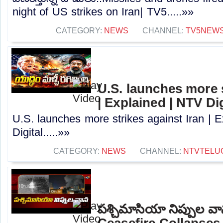
night of US strikes on Iran| TV5.....»»
CATEGORY:
NEWS
CHANNEL:
TV5NEW
U.S. launches more s
| Explained | NTV Dig
U.S. launches more strikes against Iran | 
Digital.....»»
CATEGORY:
NEWS
CHANNEL:
NTVTELU
పశ్చిమాసియా నిప్పుల వ
Ceasefire Collapses |