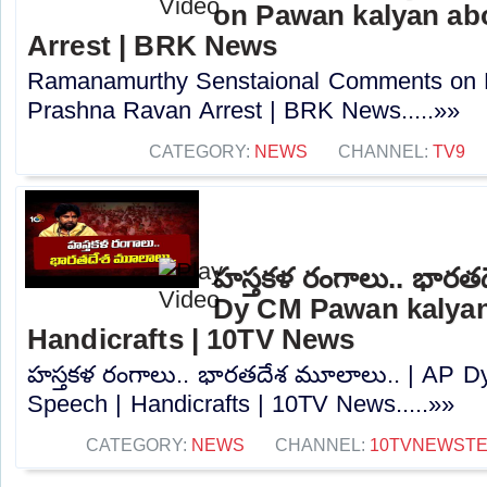
on Pawan kalyan ab
Arrest | BRK News
Ramanamurthy Senstaional Comments on 
Prashna Ravan Arrest | BRK News.....»»
CATEGORY:
NEWS
CHANNEL:
TV9
హస్తకళ రంగాలు.. భారత
Dy CM Pawan kalyan
Handicrafts | 10TV News
హస్తకళ రంగాలు.. భారతదేశ మూలాలు.. | AP 
Speech | Handicrafts | 10TV News.....»»
CATEGORY:
NEWS
CHANNEL:
10TVNEWST