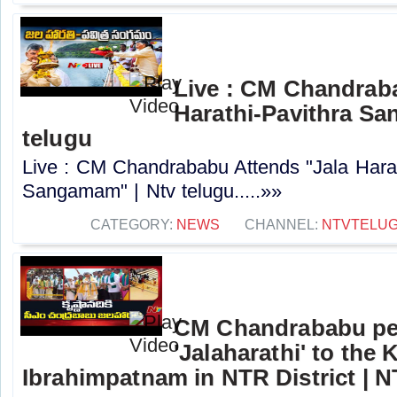
Live : CM Chandrab
Harathi-Pavithra Sa
telugu
Live : CM Chandrababu Attends "Jala Harat
Sangamam" | Ntv telugu.....»»
CATEGORY:
NEWS
CHANNEL:
NTVTELU
CM Chandrababu pe
'Jalaharathi' to the 
Ibrahimpatnam in NTR District | 