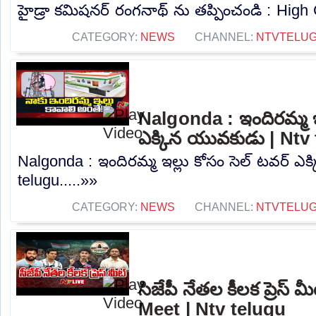
హైడ్రా కమిషనర్ రంగనాథ్ ను తప్పించండి : High C
CATEGORY:
NEWS
CHANNEL:
NTVTELU
Nalgonda : ఇందిరమ్మ ఇల
ఎక్కిన యువకుడు | Ntv
Nalgonda : ఇందిరమ్మ ఇల్లు కోసం సెల్ టవర్ ఎ
telugu.....»»
CATEGORY:
NEWS
CHANNEL:
NTVTELU
సిజేపీ నేతల కీలక ప్రెస్
Meet | Ntv telugu