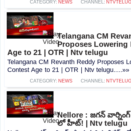
CATEGORY:
NEWS
CHANNEL:
NTVTELU
Telangana CM Reva
Proposes Lowering 
Age to 21 | OTR | Ntv telugu
Telangana CM Revanth Reddy Proposes Lo
Contest Age to 21 | OTR | Ntv telugu.....»»
CATEGORY:
NEWS
CHANNEL:
NTVTELU
Nellore : జగన్ వార్నింగ్
లో హీట్! | Ntv telugu