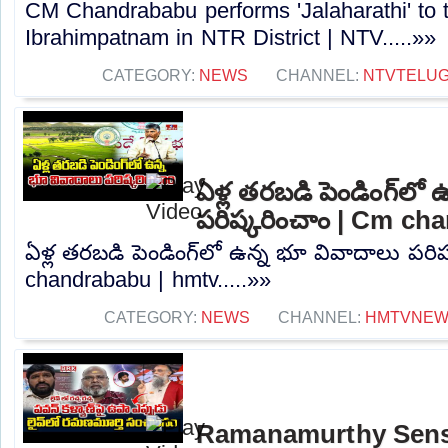
CM Chandrababu performs 'Jalaharathi' to t
Ibrahimpatnam in NTR District | NTV.....»»
CATEGORY:
NEWS
CHANNEL:
NTVTELU
ఏళ్ల తరబడి పెండింగ్‌లో
పరిష్కరించాం | Cm ch
ఏళ్ల తరబడి పెండింగ్‌లో ఉన్న భూ వివాదాలు పరి
chandrababu | hmtv.....»»
CATEGORY:
NEWS
CHANNEL:
HMTVNE
Ramanamurthy Sens