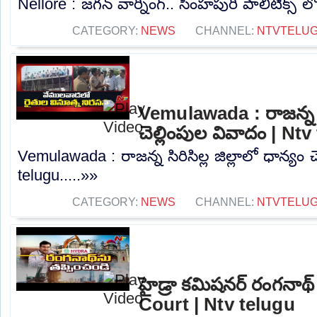
Nellore : జగన్ వార్నింగ్.. సింహపురి పాలిటిక్స్ ల
CATEGORY:
NEWS
CHANNEL:
NTVTELU
Vemulawada : రాజన్న సిర
చెల్లింపుల వివాదం | Nt
Vemulawada : రాజన్న సిరిసిల్ల జిల్లాలో ధాన్యం 
telugu.....»»
CATEGORY:
NEWS
CHANNEL:
NTVTELU
హైడ్రా కమిషనర్ రంగనాథ్
Court | Ntv telugu