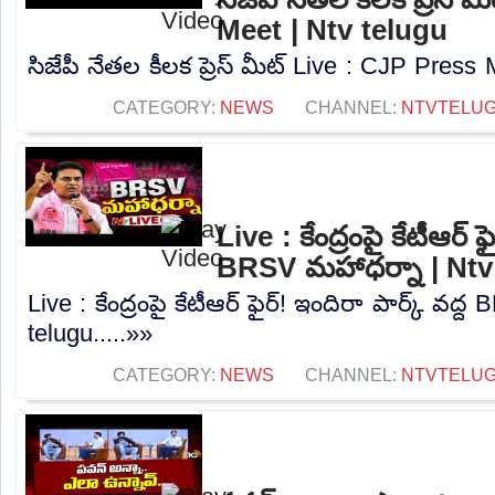
Meet | Ntv telugu
సిజేపీ నేతల కీలక ప్రెస్ మీట్ Live : CJP Press 
CATEGORY:
NEWS
CHANNEL:
NTVTELU
Live : కేంద్రంపై కేటీఆర్ ఫ
BRSV మహాధర్నా | Ntv
Live : కేంద్రంపై కేటీఆర్ ఫైర్! ఇందిరా పార్క్ వద
telugu.....»»
CATEGORY:
NEWS
CHANNEL:
NTVTELU