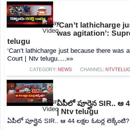
‘Can’t lathicharge j
was agitation’: Sup
telugu
‘Can’t lathicharge just because there was a
Court | Ntv telugu.....»»
CATEGORY:
NEWS
CHANNEL:
NTVTELU
ఏపీలో పూర్తైన SIR.. ఆ 44
| Ntv telugu
ఏపీలో పూర్తైన SIR.. ఆ 44 లక్షల ఓటర్ల లెక్కేంటి?