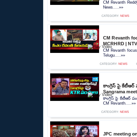
CM Revanth Reddy 
News.....»»
CATEGORY:
NEWS
CM Revanth foc
MCRHRD | NTV
CM Revanth focus
Telugu.....»»
CATEGORY:
NEWS
కాంగ్రెస్ పై కే
Sangrama meet
కాంగ్రెస్ పై కేటీఆ
CM Revanth.....»»
CATEGORY:
NEWS
JPC meeting on