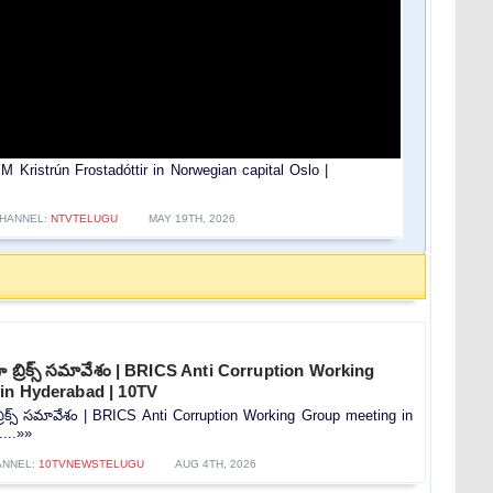
Kristrún Frostadóttir in Norwegian capital Oslo |
HANNEL:
NTVTELUGU
MAY 19TH, 2026
ా బ్రిక్స్ సమావేశం | BRICS Anti Corruption Working
in Hyderabad | 10TV
బ్రిక్స్ సమావేశం | BRICS Anti Corruption Working Group meeting in
...»»
ANNEL:
10TVNEWSTELUGU
AUG 4TH, 2026