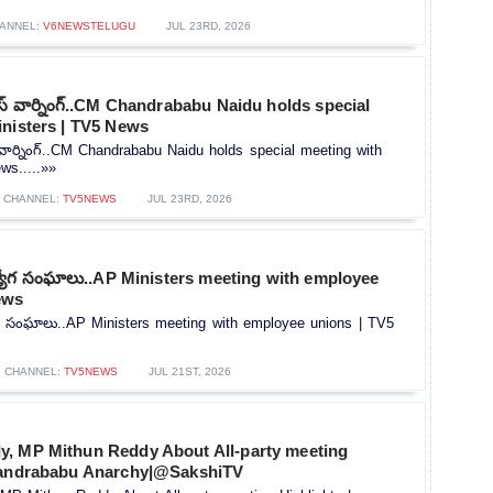
ANNEL:
V6NEWSTELUGU
JUL 23RD, 2026
స్ వార్నింగ్..CM Chandrababu Naidu holds special
inisters | TV5 News
వార్నింగ్..CM Chandrababu Naidu holds special meeting with
ws.....»»
CHANNEL:
TV5NEWS
JUL 23RD, 2026
్యోగ సంఘాలు..AP Ministers meeting with employee
ews
గ సంఘాలు..AP Ministers meeting with employee unions | TV5
CHANNEL:
TV5NEWS
JUL 21ST, 2026
, MP Mithun Reddy About All-party meeting
handrababu Anarchy|@SakshiTV