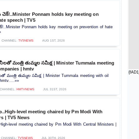
కు చెక్!..Minister Ponnam holds key meeting on
ate speech | TV5
 చెక్!..Minister Ponnam holds key meeting on prevention of hate
»
CHANNEL:
TV5NEWS
AUG 1ST, 2026
నీలతో మంత్రి తుమ్మల సమీక్ష | Minister Tummala meeting
ompanies | hmtv
{fAD1
తో మంత్రి తుమ్మల సమీక్ష | Minister Tummala meeting with oil
mtv.....»»
CHANNEL:
HMTVNEWS
JUL 31ST, 2026
ం..High-level meeting chaired by Pm Modi With
rs | TV5 News
High-level meeting chaired by Pm Modi With Central Ministers |
CHANNEL:
TV5NEWS
JUL 30TH, 2026