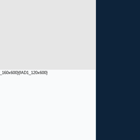
_160x600}
{fAD1_120x600}