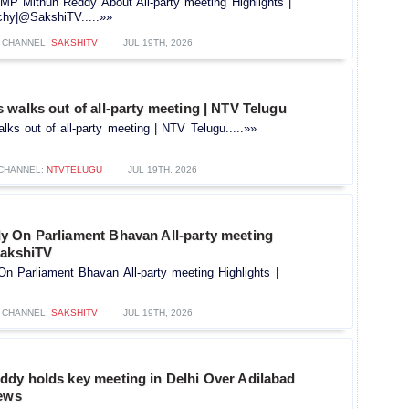
P Mithun Reddy About All-party meeting Highlights |
hy|@SakshiTV.....»»
CHANNEL:
SAKSHITV
JUL 19TH, 2026
walks out of all-party meeting | NTV Telugu
ks out of all-party meeting | NTV Telugu.....»»
CHANNEL:
NTVTELUGU
JUL 19TH, 2026
 On Parliament Bhavan All-party meeting
SakshiTV
 Parliament Bhavan All-party meeting Highlights |
CHANNEL:
SAKSHITV
JUL 19TH, 2026
dy holds key meeting in Delhi Over Adilabad
News