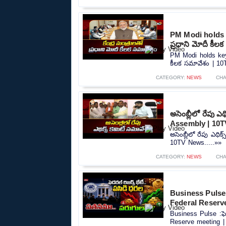
PM Modi holds k
ప్రధాని మోదీ కీల
PM Modi holds key 
కీలక సమావేశం | 10T
CATEGORY:
NEWS
CHA
అసెంబ్లీలో రేపు 
Assembly | 10
అసెంబ్లీలో రేపు ఎథ
10TV News.....»»
CATEGORY:
NEWS
CHA
Business Pulse 
Federal Reserv
Business Pulse :ఫె
Reserve meeting | 