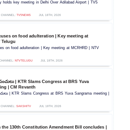
holds key meeting in Delhi Over Adilabad Airport | TV5
CHANNEL:
TV5NEWS
JUL 18TH, 2026
uses on food adulteration | Key meeting at
 Telugu
es on food adulteration | Key meeting at MCRHRD | NTV
CHANNEL:
NTVTELUGU
JUL 18TH, 2026
టీఆర్ పంచులు | KTR Slams Congress at BRS Yuva
ing | CM Revanth
ర్ పంచులు | KTR Slams Congress at BRS Yuva Sangrama meeting |
CHANNEL:
SAKSHITV
JUL 18TH, 2026
 the 130th Constitution Amendment Bill concludes |