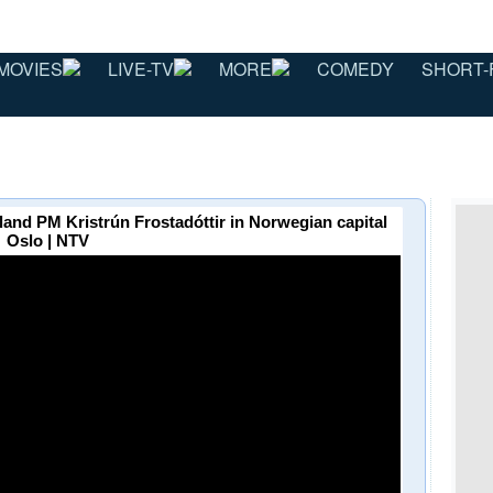
MOVIES
LIVE-TV
MORE
COMEDY
SHORT-
land PM Kristrún Frostadóttir in Norwegian capital
Oslo | NTV