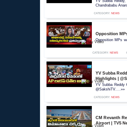
YV Subba Reddy, M
Chandrababu Anarc
CATEGORY:
NEWS
Opposition MPs 
Opposition MPs wal
CATEGORY:
NEWS
YV Subba Reddy
Highlights | @
YV Subba Reddy On
@SakshiTV.....»»
CATEGORY:
NEWS
CM Revanth Red
Airport | TV5 