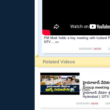
PM Modi holds a key meeting with Iceland PM 
NTV.....»»
CATEGORY:
NEWS
C
Related Videos
హైదరాబాద్ వేదికగ
Group meeting 
హైదరాబాద్ వేదికగా 
Hyderabad | 10TV..
CATEGORY:
NEWS
CH