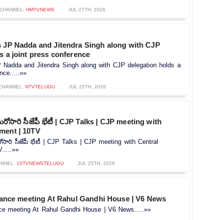
CHANNEL:
HMTVNEWS
JUL 27TH, 2026
s JP Nadda and Jitendra Singh along with CJP
s a joint press conference
P Nadda and Jitendra Singh along with CJP delegation holds a
nce.....»»
CHANNEL:
NTVTELUGU
JUL 25TH, 2026
 మరోసారి సీజేపీ భేటీ | CJP Talks | CJP meeting with
ment | 10TV
ోసారి సీజేపీ భేటీ | CJP Talks | CJP meeting with Central
.....»»
NNEL:
10TVNEWSTELUGU
JUL 25TH, 2026
liance meeting At Rahul Gandhi House | V6 News
nce meeting At Rahul Gandhi House | V6 News.....»»