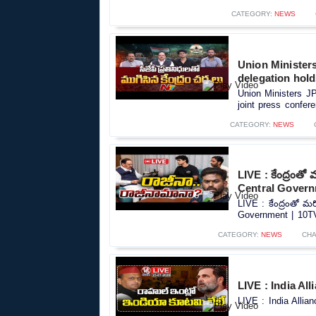
CATEGORY:
NEWS
Union Minister
delegation hold
Union Ministers J
joint press confere
CATEGORY:
NEWS
LIVE : కేంద్రంతో
Central Govern
LIVE : కేంద్రంతో మర
Government | 10TV
CATEGORY:
NEWS
CHA
LIVE : India Al
LIVE : India Allia