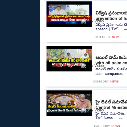
విద్వేష ప్రసంగాల
prevention of h
విద్వేష ప్రసంగాలకు
speech | TV5.....»
CATEGORY:
NEWS
ఆయిల్ పామ్ కంపె
with oil palm c
ఆయిల్ పామ్ కంపెనీల
palm companies | h
CATEGORY:
NEWS
హై లెవల్ సమావేశ
Central Ministe
హై లెవల్ సమావేశం..
TV5 News.....»»
CATEGORY:
NEWS