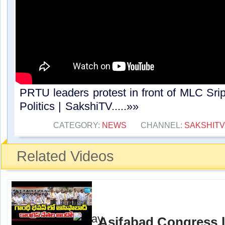
PRTU leaders protest in front of MLC Sri
Politics | SakshiTV.....»»
CATEGORY:
NEWS
CHANNEL:
SAKSHITV
Related Videos
Asifabad Congress l