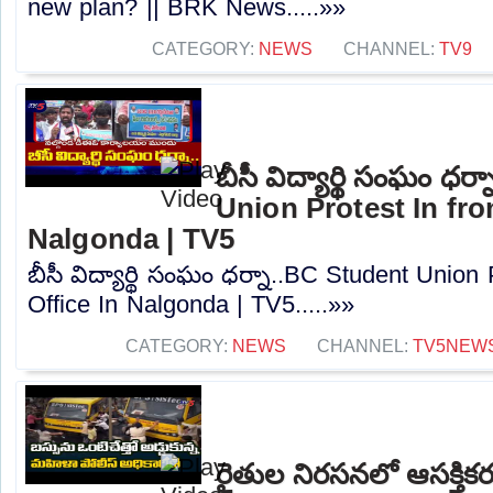
new plan? || BRK News.....»»
CATEGORY:
NEWS
CHANNEL:
TV9
బీసీ విద్యార్థి సంఘం ధర
Union Protest In fro
Nalgonda | TV5
బీసీ విద్యార్థి సంఘం ధర్నా..BC Student Union
Office In Nalgonda | TV5.....»»
CATEGORY:
NEWS
CHANNEL:
TV5NEW
రైతుల నిరసనలో ఆసక్తిక