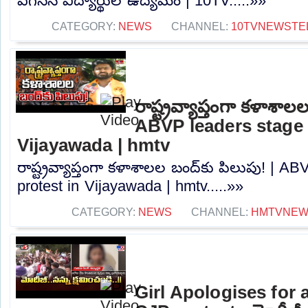
ఎగిసిన విద్యార్థుల ఉద్యమం | 10TV.....»»
CATEGORY:
NEWS
CHANNEL:
10TVNEWSTE
రాష్ట్రవ్యాప్తంగా కళాశాల
ABVP leaders stage 
Vijayawada | hmtv
రాష్ట్రవ్యాప్తంగా కళాశాలల బంద్‌కు పిలుపు! | A
protest in Vijayawada | hmtv.....»»
CATEGORY:
NEWS
CHANNEL:
HMTVNE
Girl Apologises for