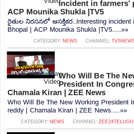
incident in farmers'
ACP Mounika Shukla |TV5
రైతుల నిరసనలో ఆసక్తికర..Interesting incident 
Bhopal | ACP Mounika Shukla |TV5.....»»
CATEGORY:
NEWS
CHANNEL:
TV5NEW
Who Will Be The N
President In Congres
Chamala Kiran | ZEE News
Who Will Be The New Working President I
reddy | Chamala Kiran | ZEE News.....»»
CATEGORY:
NEWS
CHANNEL:
ZEE24TELUG