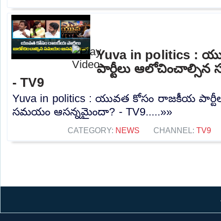
Yuva in politics : 
పార్టీలు ఆలోచించాల్స
- TV9
Yuva in politics : యువత కోసం రాజకీయ పార్టీ
సమయం ఆసన్నమైందా? - TV9.....»»
CATEGORY:
NEWS
CHANNEL:
TV9