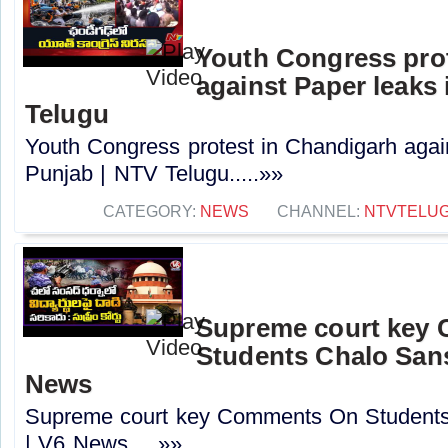
Youth Congress pro
against Paper leaks 
Telugu
Youth Congress protest in Chandigarh agai
Punjab | NTV Telugu.....»»
CATEGORY:
NEWS
CHANNEL:
NTVTELU
Supreme court key
Students Chalo Sans
News
Supreme court key Comments On Students
| V6 News.....»»