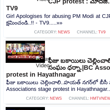
CJP protest : మోదీజీ..న
TV9
Girl Apologises for abusing PM Modi at CJP 
క్షమించండి..!! - TV9.....»»
CATEGORY:
NEWS
CHANNEL:
TV9
ఫీజు బకాయిలు చెల్లించా
సంఘం ధర్నా.|BC Asso
protest in Hayathnagar
ఫీజు బకాయిలు చెల్లించాలి..హయత్ నగర్‌లో బీస
Associations stage protest in Hayathnagar..
CATEGORY:
NEWS
CHANNEL:
HMTVNE