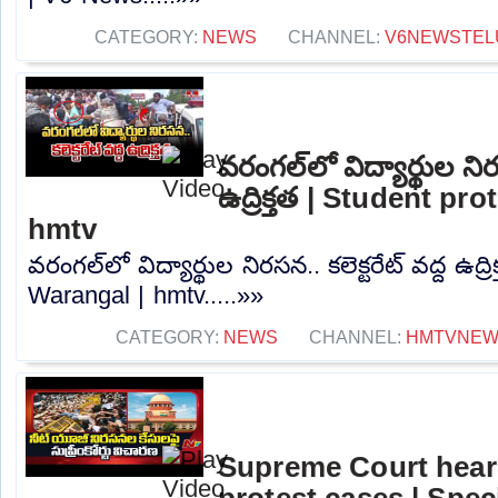
CATEGORY:
NEWS
CHANNEL:
V6NEWSTEL
వరంగల్‌లో విద్యార్థుల నిరస
ఉద్రిక్తత | Student pr
hmtv
వరంగల్‌లో విద్యార్థుల నిరసన.. కలెక్టరేట్ వద్ద ఉద్ర
Warangal | hmtv.....»»
CATEGORY:
NEWS
CHANNEL:
HMTVNE
Supreme Court hea
protest cases | Spec