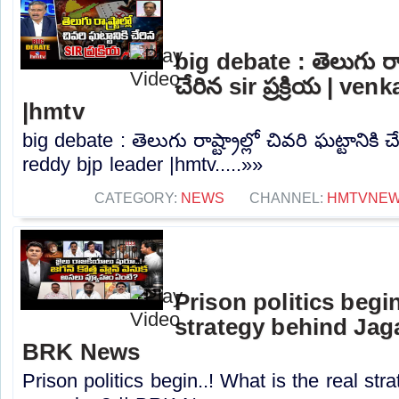
big debate : తెలుగు రాష్ట
చేరిన sir ప్రక్రియ | ve
|hmtv
big debate : తెలుగు రాష్ట్రాల్లో చివరి ఘట్టానికి చే
reddy bjp leader |hmtv.....»»
CATEGORY:
NEWS
CHANNEL:
HMTVNE
Prison politics begin
strategy behind Jaga
BRK News
Prison politics begin..! What is the real st