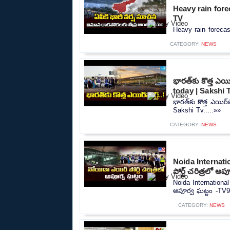
Heavy rain forec
TV
Heavy rain forecast
CATEGORY:
NEWS
భారత్‌కు కొత్త ఎయ
today | Sakshi 
భారత్‌కు కొత్త ఎయిర్
Sakshi Tv.....»»
CATEGORY:
NEWS
Noida Internati
పోర్ట్ చరిత్రలో అ
Noida International
అపూర్వ ఘట్టం -TV9.
CATEGORY:
NEWS