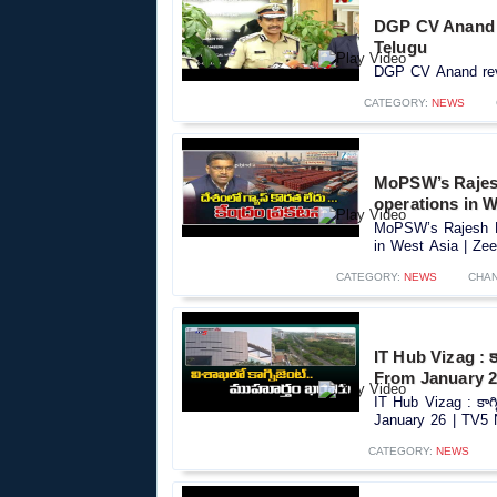
DGP CV Anand 
Telugu
DGP CV Anand rev
CATEGORY:
NEWS
MoPSW’s Rajesh
operations in W
MoPSW’s Rajesh Ku
in West Asia | Zee
CATEGORY:
NEWS
CHA
IT Hub Vizag : క
From January 2
IT Hub Vizag : కాగ
January 26 | TV5 
CATEGORY:
NEWS