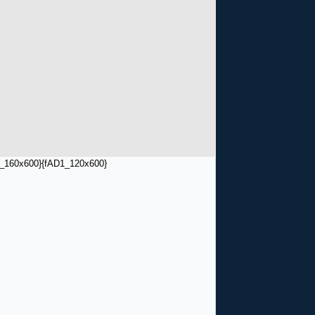
_160x600}
{fAD1_120x600}