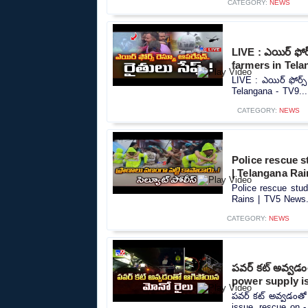
CATEGORY:
NEWS
LIVE : ఎయిర్ ఫోర్
farmers in Tela
LIVE : ఎయిర్ ఫోర్స్
Telangana - TV9...
CATEGORY:
NEWS
Police rescue 
| Telangana Ra
Police rescue stu
Rains | TV5 News.
CATEGORY:
NEWS
పవర్ కట్ అవ్వడం
power supply is
పవర్ కట్ అవ్వడంతో
issue, rescue on -