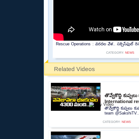
Rescue Operations : వరదల వేళ.. సక్సెస్‌ఫుల్ రెస
CATEGORY:
NEWS
Related Videos
తొవ్వేకొద్ది కుప
International 
తొవ్వేకొద్ది కుప్పల
team @SakshiTV..
CATEGORY:
NEWS