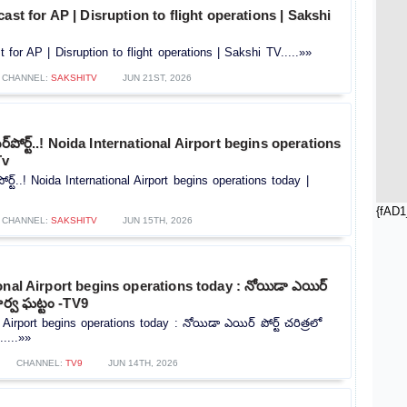
ast for AP | Disruption to flight operations | Sakshi
 for AP | Disruption to flight operations | Sakshi TV.....»»
CHANNEL:
SAKSHITV
JUN 21ST, 2026
ిర్‌పోర్ట్..! Noida International Airport begins operations
Tv
‌పోర్ట్..! Noida International Airport begins operations today |
{fAD1
CHANNEL:
SAKSHITV
JUN 15TH, 2026
onal Airport begins operations today : నోయిడా ఎయిర్
పూర్వ ఘట్టం -TV9
 Airport begins operations today : నోయిడా ఎయిర్ పోర్ట్ చరిత్రలో
....»»
CHANNEL:
TV9
JUN 14TH, 2026