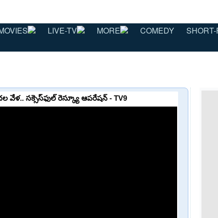
MOVIES
LIVE-TV
MORE
COMEDY
SHORT-
ేళ.. సక్సెస్‌ఫుల్ రెస్క్యూ ఆపరేషన్ - TV9