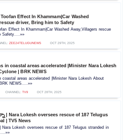
 Toofan Effect In Khammam|Car Washed
rescue driver, Bring him to Safety
ofan Effect In Khammam|Car Washed Away,Villagers rescue
o Safety.....»»
NNEL:
ZEE24TELUGUNEWS
OCT 29TH, 2025
ns in coastal areas accelerated |Minister Nara Lokesh
Cyclone | BRK NEWS
in coastal areas accelerated |Minister Nara Lokesh About
 BRK NEWS.....»»
CHANNEL:
TV9
OCT 28TH, 2025
న్నా | Nara Lokesh oversees rescue of 187 Telugus
pal | TV5 News
ా | Nara Lokesh oversees rescue of 187 Telugus stranded in
....»»