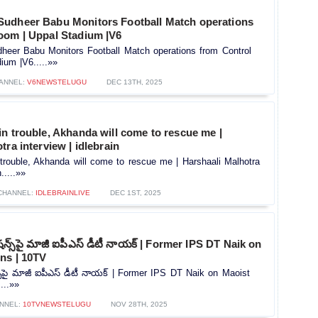
udheer Babu Monitors Football Match operations
oom | Uppal Stadium |V6
eer Babu Monitors Football Match operations from Control
ium |V6.....»»
ANNEL:
V6NEWSTELUGU
DEC 13TH, 2025
n trouble, Akhanda will come to rescue me |
tra interview | idlebrain
trouble, Akhanda will come to rescue me | Harshaali Malhotra
.....»»
CHANNEL:
IDLEBRAINLIVE
DEC 1ST, 2025
న్స్‎పై మాజీ ఐపీఎస్ డీటీ నాయక్ | Former IPS DT Naik on
ns | 10TV
స్‎పై మాజీ ఐపీఎస్ డీటీ నాయక్ | Former IPS DT Naik on Maoist
...»»
NNEL:
10TVNEWSTELUGU
NOV 28TH, 2025