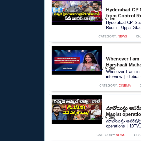
Hyderabad CP S
from Control R
Hyderabad CP Sudh
Room | Uppal Stad
CATEGORY:
NEWS
CH
Whenever I am i
Harshaali Malho
Whenever I am in 
interview | idlebrain
CATEGORY:
CINEMA
మావోయిస్టు ఆపరేష
Maoist operatio
మావోయిస్టు ఆపరేషన్
operations | 10TV..
CATEGORY:
NEWS
CHA