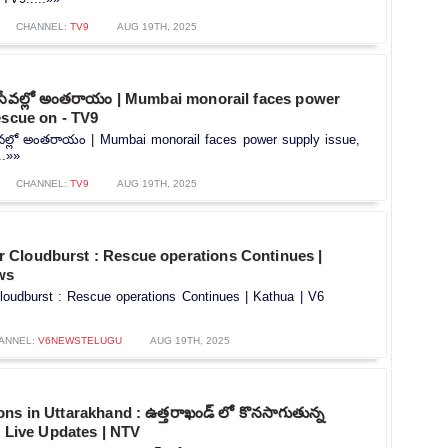
CHANNEL:
TV9
AUG 19TH, 2025
 సేవల్లో అంతరాయం | Mumbai monorail faces power
escue on - TV9
ేవల్లో అంతరాయం | Mumbai monorail faces power supply issue,
..»»
CHANNEL:
TV9
AUG 19TH, 2025
Cloudburst : Rescue operations Continues |
ws
udburst : Rescue operations Continues | Kathua | V6
ANNEL:
V6NEWSTELUGU
AUG 19TH, 2025
ns in Uttarakhand : ఉత్తరాఖండ్ లో కొనసాగుతున్న
 Live Updates | NTV