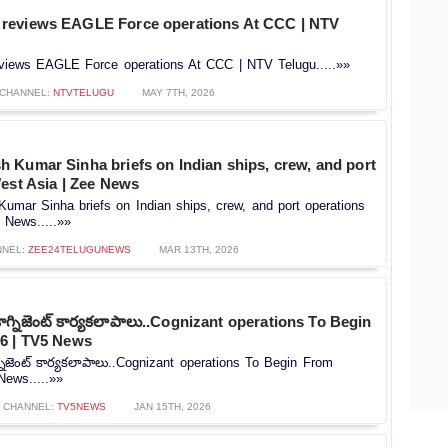
reviews EAGLE Force operations At CCC | NTV
iews EAGLE Force operations At CCC | NTV Telugu.....»»
CHANNEL:
NTVTELUGU
MAY 7TH, 2026
 Kumar Sinha briefs on Indian ships, crew, and port
est Asia | Zee News
mar Sinha briefs on Indian ships, crew, and port operations
 News.....»»
NNEL:
ZEE24TELUGUNEWS
MAR 13TH, 2026
ాగ్నిజెంట్ కార్యకలాపాలు..Cognizant operations To Begin
6 | TV5 News
్నిజెంట్ కార్యకలాపాలు..Cognizant operations To Begin From
News.....»»
CHANNEL:
TV5NEWS
JAN 15TH, 2026