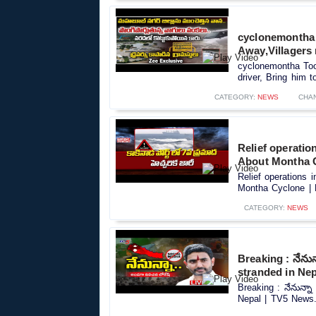
cyclonemontha
Away,Villagers 
cyclonemontha To
driver, Bring him t
CATEGORY:
NEWS
CHA
Relief operatio
About Montha 
Relief operations 
Montha Cyclone |
CATEGORY:
NEWS
Breaking : నేను
stranded in Ne
Breaking : నేనున్న
Nepal | TV5 News.