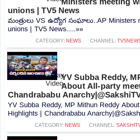
Ministers meeting w
unions | TV5 News
మంత్రులు VS ఉద్యోగ సంఘాలు..AP Ministers 
unions | TV5 News.....»»
CATEGORY:
NEWS
CHANNEL:
TV5NEW
YV Subba Reddy, M
About All-party meet
Chandrababu Anarchy|@SakshiT
YV Subba Reddy, MP Mithun Reddy About A
Highlights | Chandrababu Anarchy|@Sakshi
CATEGORY:
NEWS
CHANNEL:
SAKSHIT