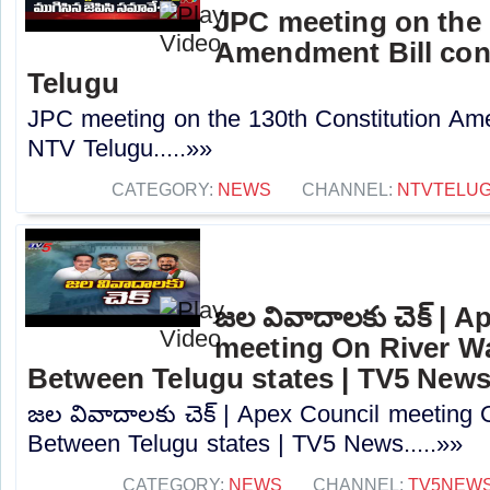
JPC meeting on the 
Amendment Bill con
Telugu
JPC meeting on the 130th Constitution Ame
NTV Telugu.....»»
CATEGORY:
NEWS
CHANNEL:
NTVTELU
జల వివాదాలకు చెక్ | 
meeting On River Wa
Between Telugu states | TV5 New
జల వివాదాలకు చెక్ | Apex Council meeting 
Between Telugu states | TV5 News.....»»
CATEGORY:
NEWS
CHANNEL:
TV5NEW