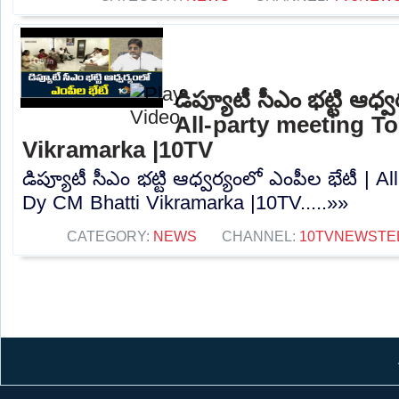
డిప్యూటీ సీఎం భట్టి ఆధ్వ
All-party meeting T
Vikramarka |10TV
డిప్యూటీ సీఎం భట్టి ఆధ్వర్యంలో ఎంపీల భేటీ | A
Dy CM Bhatti Vikramarka |10TV.....»»
CATEGORY:
NEWS
CHANNEL:
10TVNEWSTE