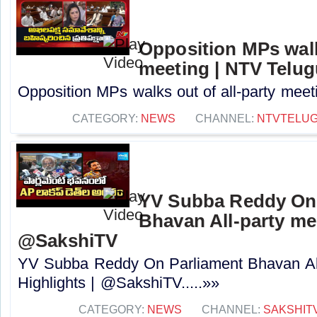
Opposition MPs walks
meeting | NTV Telug
Opposition MPs walks out of all-party meeti
CATEGORY:
NEWS
CHANNEL:
NTVTELU
YV Subba Reddy On 
Bhavan All-party mee
@SakshiTV
YV Subba Reddy On Parliament Bhavan All
Highlights | @SakshiTV.....»»
CATEGORY:
NEWS
CHANNEL:
SAKSHIT