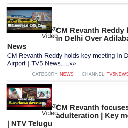
CM Revanth Reddy h
in Delhi Over Adilab
News
CM Revanth Reddy holds key meeting in D
Airport | TV5 News.....»»
CATEGORY:
NEWS
CHANNEL:
TV5NEW
CM Revanth focuses
adulteration | Key
| NTV Telugu