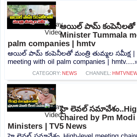
ఆయిల్ పామ్ కంపెనీలతో మ
Minister Tummala me
palm companies | hmtv
ఆయిల్ పామ్ కంపెనీలతో మంత్రి తుమ్మల సమీక్ష 
meeting with oil palm companies | hmtv.....
CATEGORY:
NEWS
CHANNEL:
HMTVNE
హై లెవల్ సమావేశం..Hi
chaired by Pm Modi 
Ministers | TV5 News
హై లెవల్ సమావేశం..High-level meeting chai