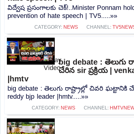
విద్వేష ప్రసంగాలకు చెక్!..Minister Ponnam h
prevention of hate speech | TV5.....»»
CATEGORY:
NEWS
CHANNEL:
TV5NEW
big debate : తెలుగు రాష్ట
చేరిన sir ప్రక్రియ | ve
|hmtv
big debate : తెలుగు రాష్ట్రాల్లో చివరి ఘట్టానికి చే
reddy bjp leader |hmtv.....»»
CATEGORY:
NEWS
CHANNEL:
HMTVNE