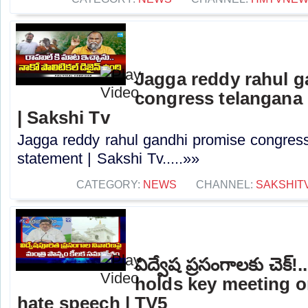
Jagga reddy rahul 
congress telangana 
| Sakshi Tv
Jagga reddy rahul gandhi promise congress 
statement | Sakshi Tv.....»»
CATEGORY:
NEWS
CHANNEL:
SAKSHIT
విద్వేష ప్రసంగాలకు చెక
holds key meeting o
hate speech | TV5