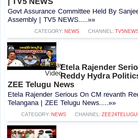
| TV5 NEWS
Govt Assurance Committee Held By Sanjee
Assembly | TV5 NEWS.....»»
CATEGORY:
NEWS
CHANNEL:
TV5NEW
Etela Rajender Seri
Reddy Hydra Politics
ZEE Telugu News
Etela Rajender Serious On CM revanth Red
Telangana | ZEE Telugu News.....»»
CATEGORY:
NEWS
CHANNEL:
ZEE24TELUG