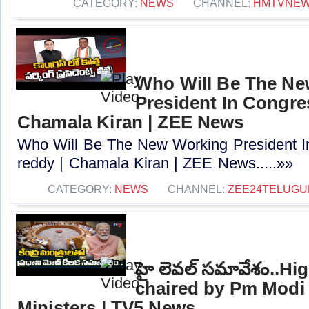
CATEGORY:
NEWS
CHANNEL:
HMTVNE
Who Will Be The N
President In Congres
Chamala Kiran | ZEE News
Who Will Be The New Working President I
reddy | Chamala Kiran | ZEE News.....»»
CATEGORY:
NEWS
CHANNEL:
ZEE24TELUG
హై లెవల్ సమావేశం..Hi
chaired by Pm Modi 
Ministers | TV5 News