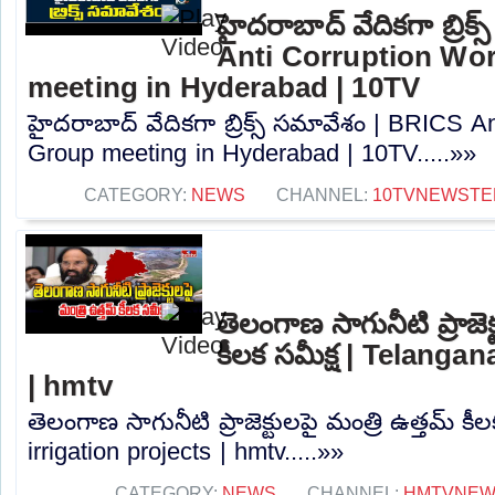
హైదరాబాద్ వేదికగా బ్రిక
Anti Corruption Wo
meeting in Hyderabad | 10TV
హైదరాబాద్ వేదికగా బ్రిక్స్ సమావేశం | BRICS A
Group meeting in Hyderabad | 10TV.....»»
CATEGORY:
NEWS
CHANNEL:
10TVNEWSTE
తెలంగాణ సాగునీటి ప్రాజెక
కీలక సమీక్ష | Telangan
| hmtv
తెలంగాణ సాగునీటి ప్రాజెక్టులపై మంత్రి ఉత్తమ్ కీ
irrigation projects | hmtv.....»»
CATEGORY:
NEWS
CHANNEL:
HMTVNE