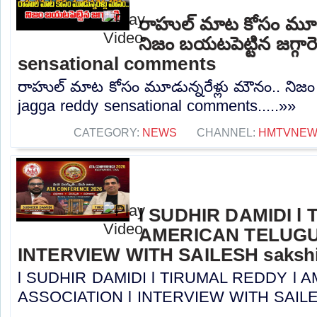
రాహుల్ మాట కోసం మూడు
నిజం బయటపెట్టిన జగ్గారె
sensational comments
రాహుల్ మాట కోసం మూడున్నరేళ్లు మౌనం.. నిజం బయ
jagga reddy sensational comments.....»»
CATEGORY:
NEWS
CHANNEL:
HMTVNE
l SUDHIR DAMIDI l
AMERICAN TELUGU
INTERVIEW WITH SAILESH sakshi
l SUDHIR DAMIDI l TIRUMAL REDDY l
ASSOCIATION l INTERVIEW WITH SAILESH 