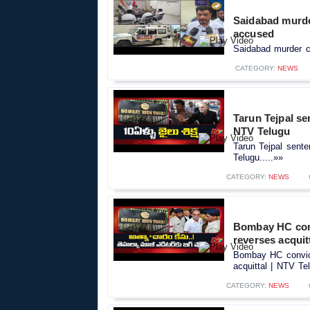
Saidabad murde
accused
Saidabad murder ca
CATEGORY:
NEWS
Tarun Tejpal se
NTV Telugu
Tarun Tejpal sent
Telugu.....»»
CATEGORY:
NEWS
Bombay HC convi
reverses acquit
Bombay HC convict
acquittal | NTV Tel
CATEGORY:
NEWS