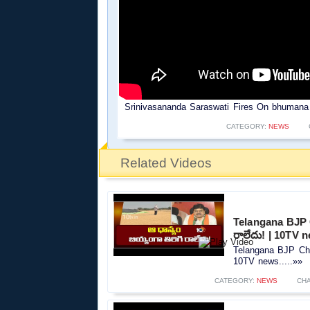
Srinivasananda Saraswati Fires On bhumana 
CATEGORY:
NEWS
Related Videos
Telangana BJP C
రాలేదు! | 10TV 
Telangana BJP Chie
10TV news.....»»
CATEGORY:
NEWS
CH