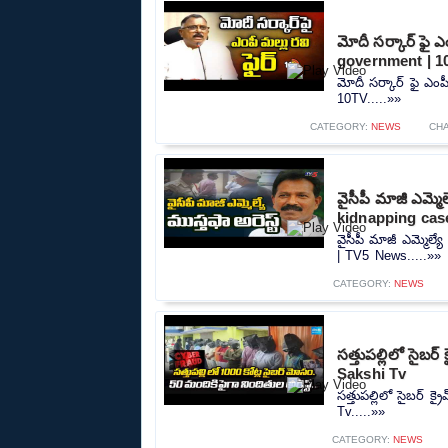
మోదీ సర్కార్ ఫై ఎ
government | 1
మోదీ సర్కార్ ఫై ఎంప
10TV.....»»
CATEGORY:
NEWS
CH
వైసీపీ మాజీ ఎమ్మ
kidnapping cas
వైసీపీ మాజీ ఎమ్మెల్
| TV5 News.....»»
CATEGORY:
NEWS
సత్తుపల్లిలో సైబ
Sakshi Tv
సత్తుపల్లిలో సైబర్ 
Tv.....»»
CATEGORY:
NEWS