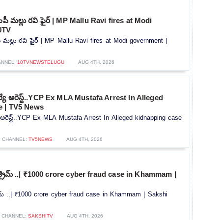
ంపీ మల్లు రవి ఫైర్ | MP Mallu Ravi fires at Modi
0TV
ీ మల్లు రవి ఫైర్ | MP Mallu Ravi fires at Modi government |
ANNEL:
10TVNEWSTELUGU
AUG 4TH, 2026
ెల్యే అరెస్ట్..YCP Ex MLA Mustafa Arrest In Alleged
e | TV5 News
యే అరెస్ట్..YCP Ex MLA Mustafa Arrest In Alleged kidnapping case
CHANNEL:
TV5NEWS
AUG 4TH, 2026
ర్ క్రైమ్ ..| ₹1000 crore cyber fraud case in Khammam |
క్రైమ్ ..| ₹1000 crore cyber fraud case in Khammam | Sakshi
CHANNEL:
SAKSHITV
AUG 4TH, 2026