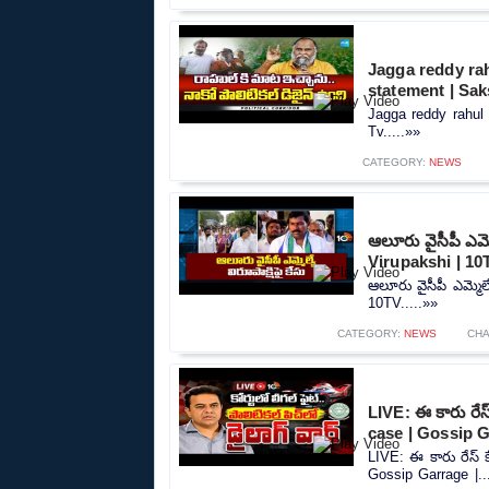
Jagga reddy rah
statement | Sak
Jagga reddy rahul 
Tv.....»»
CATEGORY:
NEWS
ఆలూరు వైసీపీ ఎమ్
Virupakshi | 10
ఆలూరు వైసీపీ ఎమ్మెల
10TV.....»»
CATEGORY:
NEWS
CH
LIVE: ఈ కారు రేస్
case | Gossip G
LIVE: ఈ కారు రేస్‌ 
Gossip Garrage |..