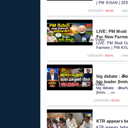
| PM KISAN | ZEE 
CATEGORY:
NEWS
CHA
LIVE: PM Modi
For New Farme
LIVE: PM Modi Go
Farmers | PM KIS
CATEGORY:
NEWS
CHA
big debate : తెలుగ
bjp leader |hmt
big debate : తెలుగు ర
|hmtv.....»»
CATEGORY:
NEWS
KTR appears be
KTR appears before