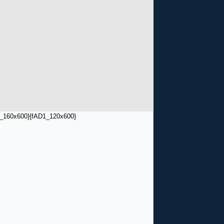
_160x600}
{fAD1_120x600}