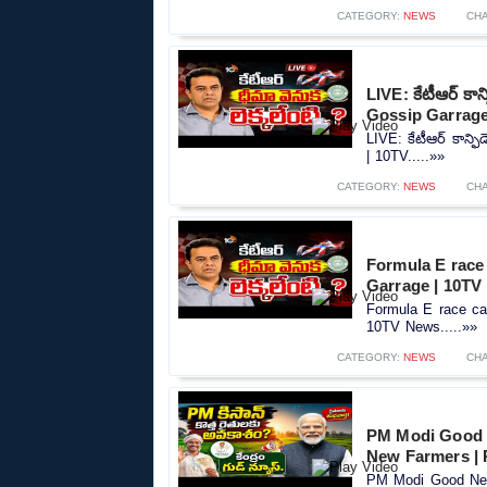
CATEGORY:
NEWS
CH
LIVE: కేటీఆర్ కాన్ఫ
Gossip Garrage
LIVE: కేటీఆర్ కాన్ఫిడ
| 10TV.....»»
CATEGORY:
NEWS
CH
Formula E race case
Garrage | 10TV
Formula E race case |
10TV News.....»»
CATEGORY:
NEWS
CH
PM Modi Good 
New Farmers |
PM Modi Good New