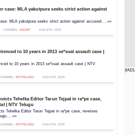
r case: MLA yakutpura seeks strict action against
se: MLA yakutpura seeks strict action against accused.....»»
CHANNEL:
SIASAT
AUG 6TH, 2026
ntenced to 10 years in 2013 se*xual assault case |
enced to 10 years in 2013 se*xual assault case | NTV
{fAD1
CHANNEL:
NTVTELUGU
AUG 6TH, 2026
cts Tehelka Editor Tarun Tejpal in ra*pe case,
tal | NTV Telugu
s Tehelka Editor Tarun Tejpal in ra*pe case, reverses
ugu.....»»
CHANNEL:
NTVTELUGU
AUG 6TH, 2026