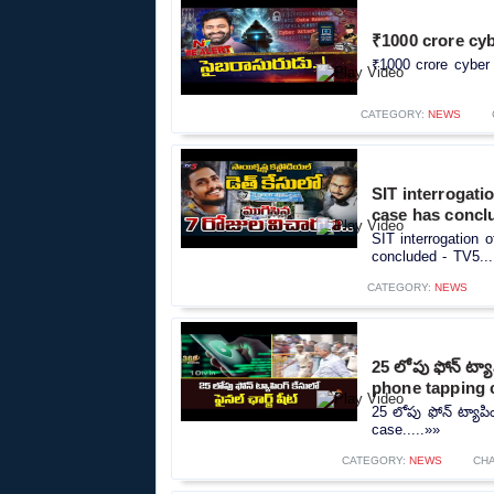
₹1000 crore cy
₹1000 crore cyber
CATEGORY:
NEWS
SIT interrogati
case has concl
SIT interrogation 
concluded - TV5...
CATEGORY:
NEWS
25 లోపు ఫోన్ ట్యా
phone tapping 
25 లోపు ఫోన్ ట్యాపిం
case.....»»
CATEGORY:
NEWS
CH