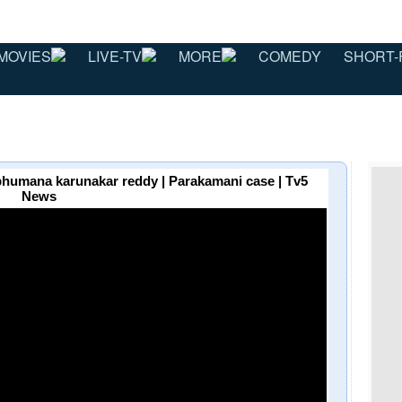
MOVIES
LIVE-TV
MORE
COMEDY
SHORT-
bhumana karunakar reddy | Parakamani case | Tv5
News