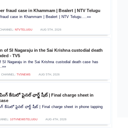
ber fraud case in Khammam | Bealert | NTV Telugu
 fraud case in Khammam | Bealert | NTV Telugu.....»»
CHANNEL:
NTVTELUGU
AUG 5TH, 2026
on of SI Nagaraju in the Sai Krishna custodial death
uded - TV5
of SI Nagaraju in the Sai Krishna custodial death case has
..»»
CHANNEL:
TV5NEWS
AUG 5TH, 2026
పింగ్ కేసులో ఫైనల్ ఛార్జ్ షీట్ | Final charge sheet in
case
గ్ కేసులో ఫైనల్ ఛార్జ్ షీట్ | Final charge sheet in phone tapping
ANNEL:
10TVNEWSTELUGU
AUG 4TH, 2026