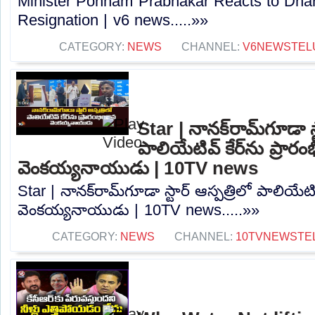
Minister Ponnam Prabhakar Reacts to Dha
Resignation | v6 news.....»»
CATEGORY:
NEWS
CHANNEL:
V6NEWSTEL
Star | నానక్‌రామ్‌గూడా స్
పాలియేటివ్ కేర్‌ను ప్రారం
వెంకయ్యనాయుడు | 10TV news
Star | నానక్‌రామ్‌గూడా స్టార్ ఆస్పత్రిలో పాలియేటివ
వెంకయ్యనాయుడు | 10TV news.....»»
CATEGORY:
NEWS
CHANNEL:
10TVNEWSTE