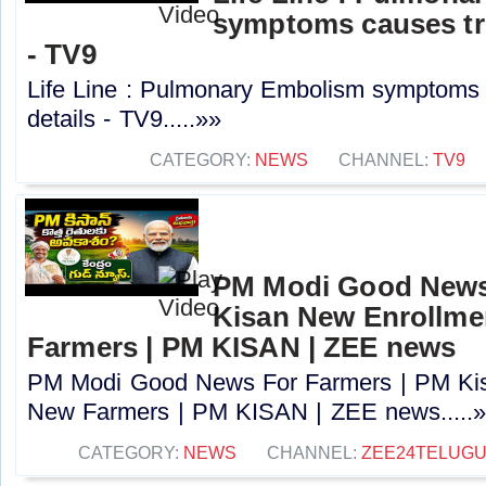
symptoms causes tre
- TV9
Life Line : Pulmonary Embolism symptoms 
details - TV9.....»»
CATEGORY:
NEWS
CHANNEL:
TV9
PM Modi Good News
Kisan New Enrollme
Farmers | PM KISAN | ZEE news
PM Modi Good News For Farmers | PM Kis
New Farmers | PM KISAN | ZEE news.....
CATEGORY:
NEWS
CHANNEL:
ZEE24TELUG