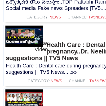
ఒక్కొక్కడికి తోలు వలుస్తాం..TDP Pattabhi R
Social media Fake news Spreaders |TV5...
CATEGORY:
NEWS
CHANNEL:
TV5NEW
Health Care : Dental
pregnancy..Dr. Neel
suggestions || TV5 News
Health Care : Dental care during pregnancy
suggestions || TV5 News.....»»
CATEGORY:
NEWS
CHANNEL:
TV5NEW