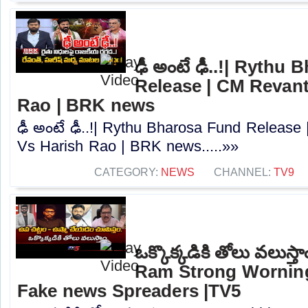
ఢీ అంటే ఢీ..!| Rythu
Release | CM Revan
Rao | BRK news
ఢీ అంటే ఢీ..!| Rythu Bharosa Fund Releas
Vs Harish Rao | BRK news.....»»
CATEGORY:
NEWS
CHANNEL:
TV9
ఒక్కొక్కడికి తోలు వలుస్
Ram Strong Worning
Fake news Spreaders |TV5