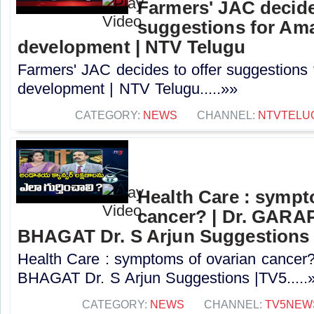
Farmers' JAC decide
suggestions for Ama
development | NTV Telugu
Farmers' JAC decides to offer suggestions 
development | NTV Telugu.....»»
CATEGORY:
NEWS
CHANNEL:
NTVTELU
Health Care : sympt
cancer? | Dr. GARA
BHAGAT Dr. S Arjun Suggestions
Health Care : symptoms of ovarian cance
BHAGAT Dr. S Arjun Suggestions |TV5.....
CATEGORY:
NEWS
CHANNEL:
TV5NEW