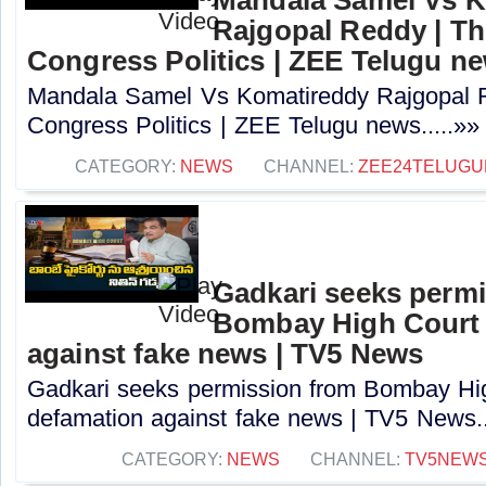
Rajgopal Reddy | Th
Congress Politics | ZEE Telugu n
Mandala Samel Vs Komatireddy Rajgopal R
Congress Politics | ZEE Telugu news.....»»
CATEGORY:
NEWS
CHANNEL:
ZEE24TELUG
Gadkari seeks perm
Bombay High Court t
against fake news | TV5 News
Gadkari seeks permission from Bombay High
defamation against fake news | TV5 News..
CATEGORY:
NEWS
CHANNEL:
TV5NEW