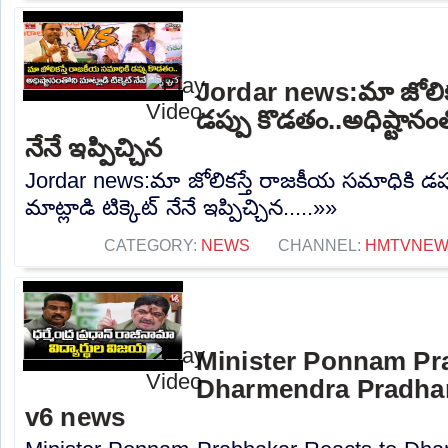
Jordar news:మా జోలిక
డప్పు కొడతం..అధిష్టానంతో
నేనే ఇప్పిచ్చిన
Jordar news:మా జోలికస్తే రాజకీయ సమాధికి డప్
మాట్లాడి టిక్కెట్ నేనే ఇప్పిచ్చిన.....»»
CATEGORY:
NEWS
CHANNEL:
HMTVNE
Minister Ponnam Pr
Dharmendra Pradhan
v6 news