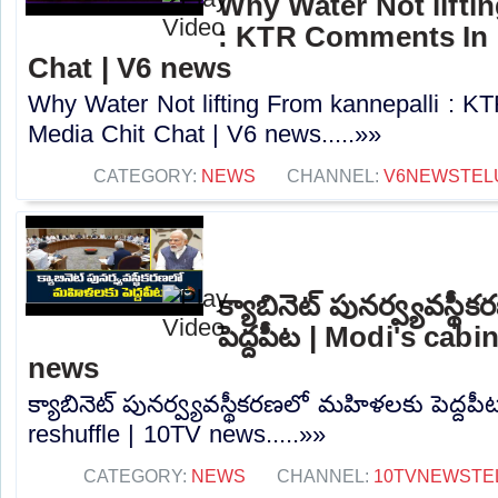
Why Water Not lifti
: KTR Comments In 
Chat | V6 news
Why Water Not lifting From kannepalli : 
Media Chit Chat | V6 news.....»»
CATEGORY:
NEWS
CHANNEL:
V6NEWSTEL
క్యాబినెట్ పునర్వ్యవస్
పెద్దపీట | Modi's cabi
news
క్యాబినెట్ పునర్వ్యవస్థీకరణలో మహిళలకు పెద్దపీ
reshuffle | 10TV news.....»»
CATEGORY:
NEWS
CHANNEL:
10TVNEWSTE