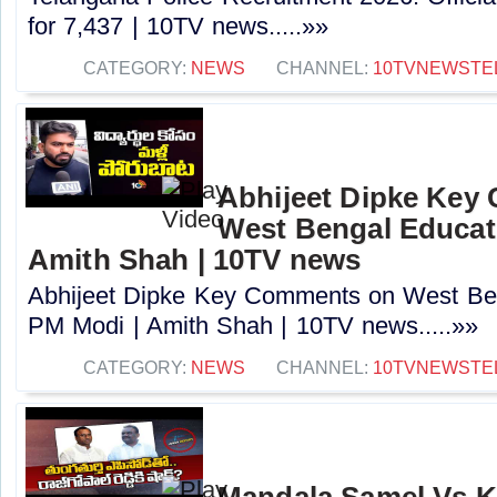
for 7,437 | 10TV news.....»»
CATEGORY:
NEWS
CHANNEL:
10TVNEWSTE
Abhijeet Dipke Key
West Bengal Educati
Amith Shah | 10TV news
Abhijeet Dipke Key Comments on West Beng
PM Modi | Amith Shah | 10TV news.....»»
CATEGORY:
NEWS
CHANNEL:
10TVNEWSTE
Mandala Samel Vs 