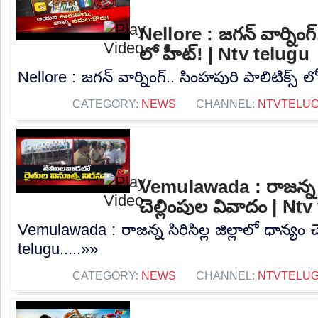
Nellore : జగన్ వార్నింగ్
లో హీట్! | Ntv telugu
Nellore : జగన్ వార్నింగ్.. సింహపురి పాలిటిక్స్ ల
CATEGORY:
NEWS
CHANNEL:
NTVTELU
Vemulawada : రాజన్న సిర
చెల్లింపుల వివాదం | Nt
Vemulawada : రాజన్న సిరిసిల్ల జిల్లాలో ధాన్యం 
telugu.....»»
CATEGORY:
NEWS
CHANNEL:
NTVTELU