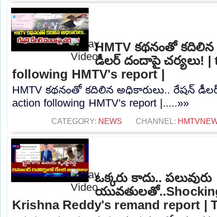
HMTV కథనంతో కదిలిన అ
డీలర్ దందాపై చర్యలు! |
following HMTV's report |
HMTV కథనంతో కదిలిన అధికారులు.. రేషన్ డీలర్
action following HMTV's report |.....»»
CATEGORY:
NEWS
CHANNEL:
HMTVNE
ఒక్కరు కాదు.. పలువురు
యువతులతో..Shocking
Krishna Reddy's remand report |