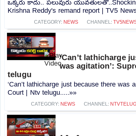
ఒక్కరు కాదు.. పలువురు యువతులతో..Shockin
Krishna Reddy's remand report | TV5 News.
CATEGORY:
NEWS
CHANNEL:
TV5NEW
‘Can’t lathicharge j
was agitation’: Sup
telugu
‘Can’t lathicharge just because there was a
Court | Ntv telugu.....»»
CATEGORY:
NEWS
CHANNEL:
NTVTELU