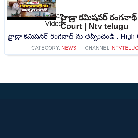
హైడ్రా కమిషనర్ రంగనాథ్
Court | Ntv telugu
హైడ్రా కమిషనర్ రంగనాథ్ ను తప్పించండి : High C
CATEGORY:
NEWS
CHANNEL:
NTVTELU