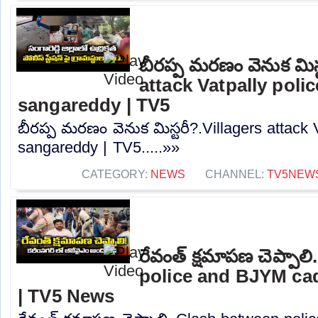
బీరప్ప మరణం వెనుక మిస్
attack Vatpally polic
sangareddy | TV5
బీరప్ప మరణం వెనుక మిస్టరీ?.Villagers attack V
sangareddy | TV5.....»»
CATEGORY:
NEWS
CHANNEL:
TV5NEW
రేవంత్ క్షమాపణ చెప్పా
police and BJYM ca
| TV5 News