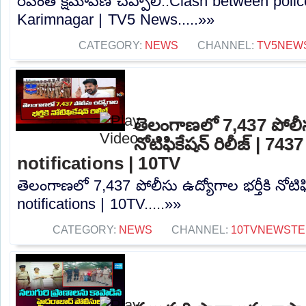
రేవంత్ క్షమాపణ చెప్పాలి..Clash between pol
Karimnagar | TV5 News.....»»
CATEGORY:
NEWS
CHANNEL:
TV5NEW
తెలంగాణలో 7,437 పోలీసు
నోటిఫికేషన్‌ రిలీజ్‌ | 74
notifications | 10TV
తెలంగాణలో 7,437 పోలీసు ఉద్యోగాల భర్తీకి నోటిఫిక
notifications | 10TV.....»»
CATEGORY:
NEWS
CHANNEL:
10TVNEWSTE