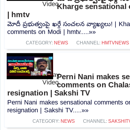
Kharge sensational
| hmtv
మోదీ ప్రభుత్వంపై ఖర్గే సంచలన వ్యాఖ్యలు! | Kh
comments on Modi | hmtv.....»»
CATEGORY:
NEWS
CHANNEL:
HMTVNEWS
Perni Nani makes se
comments on Chalas
resignation | Sakshi TV
Perni Nani makes sensational comments o
resignation | Sakshi TV.....»»
CATEGORY:
NEWS
CHANNEL:
SAKSHIT