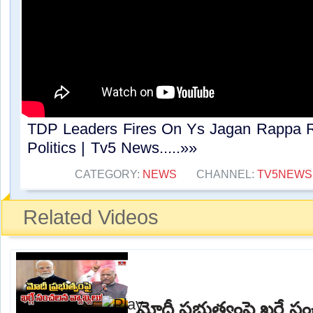
TDP Leaders Fires On Ys Jagan Rappa 
Politics | Tv5 News.....»»
CATEGORY:
NEWS
CHANNEL:
TV5NEWS
Related Videos
మోదీ ప్రభుత్వంపై ఖర్గే 