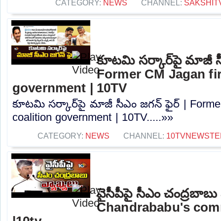
CATEGORY:
NEWS
CHANNEL:
SAKSHIT
కూటమి సర్కార్‌పై మాజీ స
Former CM Jagan fir
government | 10TV
కూటమి సర్కార్‌పై మాజీ సీఎం జగన్ ఫైర్ | Form
coalition government | 10TV.....»»
CATEGORY:
NEWS
CHANNEL:
10TVNEWSTE
వైసీపీపై సీఎం చంద్రబాబు
Chandrababu's co
|10tv