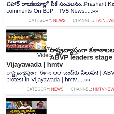
బీహార్ రాజకీయాల్లో పీకే సంచలనం..Prashant K
comments On BJP | TV5 News.....»»
CATEGORY:
NEWS
CHANNEL:
TV5NEW
రాష్ట్రవ్యాప్తంగా కళాశాల
ABVP leaders stage 
Vijayawada | hmtv
రాష్ట్రవ్యాప్తంగా కళాశాలల బంద్‌కు పిలుపు! | A
protest in Vijayawada | hmtv.....»»
CATEGORY:
NEWS
CHANNEL:
HMTVNE