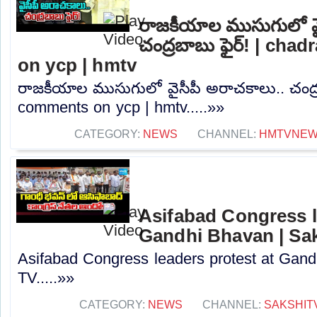
రాజకీయాల ముసుగులో వై
చంద్రబాబు ఫైర్! | ch
on ycp | hmtv
రాజకీయాల ముసుగులో వైసీపీ అరాచకాలు.. చంద్ర
comments on ycp | hmtv.....»»
CATEGORY:
NEWS
CHANNEL:
HMTVNE
Asifabad Congress l
Gandhi Bhavan | Sa
Asifabad Congress leaders protest at Gand
TV.....»»
CATEGORY:
NEWS
CHANNEL:
SAKSHIT