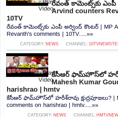
రేవంత్ కామెంట్స్‌కు ఎంపీ
Arvind counters Re
10TV
రేవంత్ కామెంట్స్‌కు ఎంపీ అర్వింద్ కౌంటర్ | MP
Revanth's comments | 10TV.....»»
CATEGORY:
NEWS
CHANNEL:
10TVNEWSTE
కేసీఆర్ ఫామ్‌హౌస్‌లో హరీ
Mahesh Kumar Gou
harishrao | hmtv
కేసీఆర్ ఫామ్‌హౌస్‌లో హరీశ్‌రావు క్షుద్రపూజల
comments on harishrao | hmtv.....»»
CATEGORY:
NEWS
CHANNEL:
HMTVNE