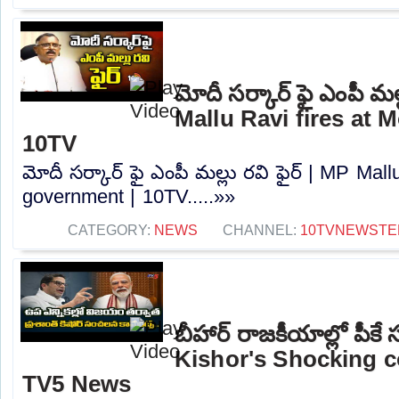
మోదీ సర్కార్ ఫై ఎంపీ మల్
Mallu Ravi fires at 
10TV
మోదీ సర్కార్ ఫై ఎంపీ మల్లు రవి ఫైర్ | MP Mall
government | 10TV.....»»
CATEGORY:
NEWS
CHANNEL:
10TVNEWSTE
బీహార్ రాజకీయాల్లో పీ
Kishor's Shocking 
TV5 News