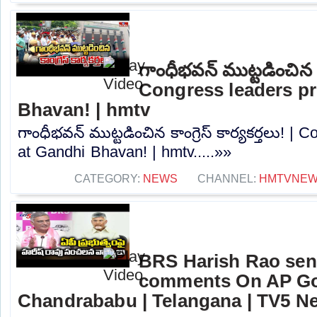
గాంధీభవన్ ముట్టడించిన కాం
Congress leaders pr
Bhavan! | hmtv
గాంధీభవన్ ముట్టడించిన కాంగ్రెస్ కార్యకర్తలు! |
at Gandhi Bhavan! | hmtv.....»»
CATEGORY:
NEWS
CHANNEL:
HMTVNE
BRS Harish Rao sen
comments On AP Go
Chandrababu | Telangana | TV5 N