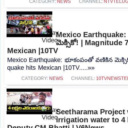
CATEGORY:
NEWS
CHANNEL:
NTVTELU
Mexico Earthquake: 
మెక్సికో! | Magnitude 
Mexican |10TV
Mexico Earthquake: భూకంపంతో వణికిన మెక్సిక
quake hits Mexican |10TV.....»»
CATEGORY:
NEWS
CHANNEL:
10TVNEWSTE
Seetharama Project 
irrigation water to 4
Deputy CM Bhatti | V6News