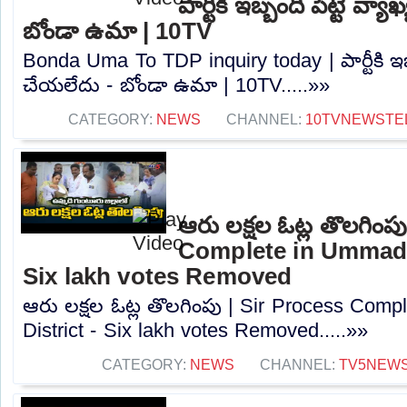
పార్టీకి ఇబ్బంది పెట్టే వ్
బోండా ఉమా | 10TV
Bonda Uma To TDP inquiry today | పార్టీకి ఇబ్బ
చేయలేదు - బోండా ఉమా | 10TV.....»»
CATEGORY:
NEWS
CHANNEL:
10TVNEWSTE
ఆరు లక్షల ఓట్ల తొలగింప
Complete in Ummadi 
Six lakh votes Removed
ఆరు లక్షల ఓట్ల తొలగింపు | Sir Process Com
District - Six lakh votes Removed.....»»
CATEGORY:
NEWS
CHANNEL:
TV5NEW