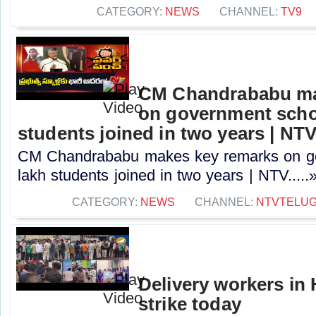
CATEGORY:
NEWS
CHANNEL:
TV9
CM Chandrababu ma
on government schoo
students joined in two years | NT
CM Chandrababu makes key remarks on go
lakh students joined in two years | NTV.....
CATEGORY:
NEWS
CHANNEL:
NTVTELU
Delivery workers in
strike today