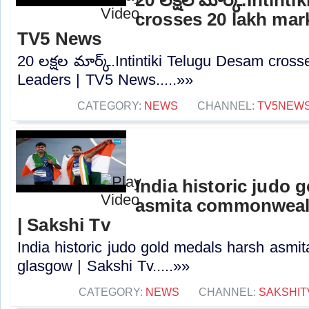
crosses 20 lakh mar
TV5 News
20 లక్షల మార్క్.Intintiki Telugu Desam cros
Leaders | TV5 News.....»»
CATEGORY:
NEWS
CHANNEL:
TV5NEW
India historic judo 
asmita commonweal
| Sakshi Tv
India historic judo gold medals harsh as
glasgow | Sakshi Tv.....»»
CATEGORY:
NEWS
CHANNEL:
SAKSHIT