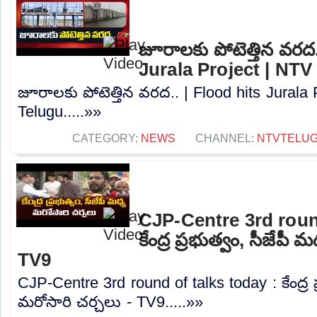
జూరాలకు పోటెత్తిన వరద.
Jurala Project | NTV
జూరాలకు పోటెత్తిన వరద.. | Flood hits Jurala
Telugu.....»»
CATEGORY:
NEWS
CHANNEL:
NTVTELU
CJP-Centre 3rd round
కేంద్ర ప్రభుత్వం, సీజేపీ
TV9
CJP-Centre 3rd round of talks today : కేంద్ర ప
మరోసారి చర్చలు - TV9.....»»