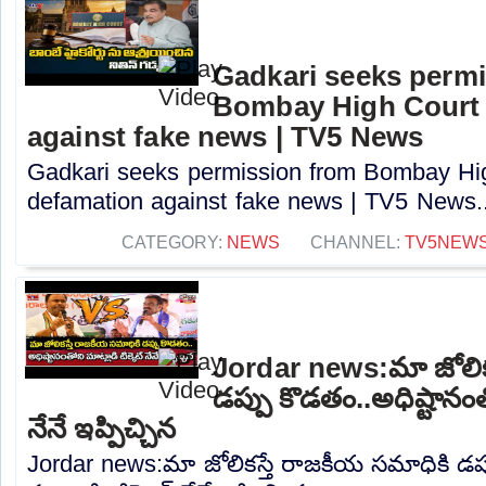
Gadkari seeks perm
Bombay High Court t
against fake news | TV5 News
Gadkari seeks permission from Bombay High
defamation against fake news | TV5 News..
CATEGORY:
NEWS
CHANNEL:
TV5NEW
Jordar news:మా జోలిక
డప్పు కొడతం..అధిష్టానంతో
నేనే ఇప్పిచ్చిన
Jordar news:మా జోలికస్తే రాజకీయ సమాధికి డప్