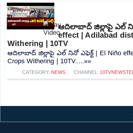
ఆదిలాబాద్ జిల్లాపై ఎల్ ని
effect | Adilabad dis
Withering | 10TV
ఆదిలాబాద్ జిల్లాపై ఎల్ నినో ఎఫెక్ట్ | El Niño eff
Crops Withering | 10TV.....»»
CATEGORY:
NEWS
CHANNEL:
10TVNEWSTE