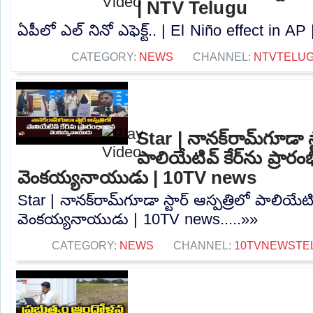
| NTV Telugu
ఏపీలో ఎల్ నినో ఎఫెక్ట్.. | El Niño effect in AP
CATEGORY:
NEWS
CHANNEL:
NTVTELU
Star | నానక్‌రామ్‌గూడా స్
పాలియేటివ్ కేర్‌ను ప్రారం
వెంకయ్యనాయుడు | 10TV news
Star | నానక్‌రామ్‌గూడా స్టార్ ఆస్పత్రిలో పాలియేటివ
వెంకయ్యనాయుడు | 10TV news.....»»
CATEGORY:
NEWS
CHANNEL:
10TVNEWSTE