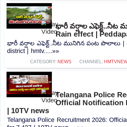
భారీ వర్షాల ఎఫెక్ట్..నీ
Rain effect | Peddapa
భారీ వర్షాల ఎఫెక్ట్..నీట మునిగిన పంట పొలాలు |
district | hmtv.....»»
CATEGORY:
NEWS
CHANNEL:
HMTVNE
Telangana Police Re
Official Notification
| 10TV news
Telangana Police Recruitment 2026: Officia