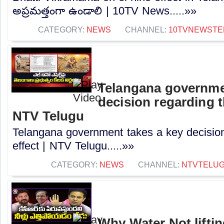
అప్రమత్తంగా ఉండాలి | 10TV News.....»»
CATEGORY:
NEWS
CHANNEL:
10TVNEWSTE
Telangana governme
decision regarding th
NTV Telugu
Telangana government takes a key decision
effect | NTV Telugu.....»»
CATEGORY:
NEWS
CHANNEL:
NTVTELU
Why Water Not lifti