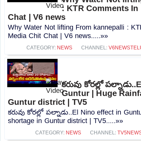
: KTR Comments In 
Chat | V6 news
Why Water Not lifting From kannepalli : 
Media Chit Chat | V6 news.....»»
CATEGORY:
NEWS
CHANNEL:
V6NEWSTEL
కరువు కోరల్లో పల్నాడు..
Guntur | Huge Rainfa
Guntur district | TV5
కరువు కోరల్లో పల్నాడు..El Nino effect in Gunt
shortage in Guntur district | TV5.....»»
CATEGORY:
NEWS
CHANNEL:
TV5NEW