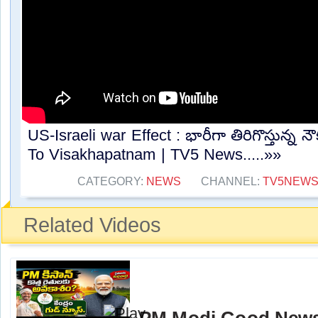
US-Israeli war Effect : భారీగా తిరిగొస్తున్న 
To Visakhapatnam | TV5 News.....»»
CATEGORY:
NEWS
CHANNEL:
TV5NEW
Related Videos
PM Modi Good News