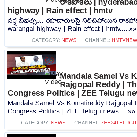
రాకపోకలు | hyderaba
highway | Rain effect | hmtv
వర్ష బీభత్సం.. రహదారులపై నిలిచిపోయిన రాకప
warangal highway | Rain effect | hmtv.....»»
CATEGORY:
NEWS
CHANNEL:
HMTVNE
Mandala Samel Vs 
Rajgopal Reddy | Th
Congress Politics | ZEE Telugu n
Mandala Samel Vs Komatireddy Rajgopal R
Congress Politics | ZEE Telugu news.....»»
CATEGORY:
NEWS
CHANNEL:
ZEE24TELUG