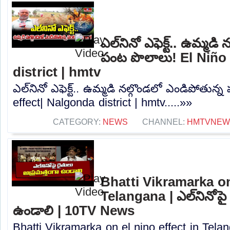
ఎల్‌నినో ఎఫెక్ట్.. ఉమ్మడ
పంట పొలాలు! El Niño
district | hmtv
ఎల్‌నినో ఎఫెక్ట్.. ఉమ్మడి నల్గొండలో ఎండిపోతున
effect| Nalgonda district | hmtv.....»»
CATEGORY:
NEWS
CHANNEL:
HMTVNEW
Bhatti Vikramarka on
Telangana | ఎల్‌నినోపై
ఉండాలి | 10TV News
Bhatti Vikramarka on el nino effect in Telan