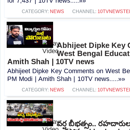
for 7,437 | 10TV news.....»»
CATEGORY:
NEWS
CHANNEL:
10TVNEWSTE
Abhijeet Dipke Key
West Bengal Educati
Amith Shah | 10TV news
Abhijeet Dipke Key Comments on West Beng
PM Modi | Amith Shah | 10TV news.....»»
CATEGORY:
NEWS
CHANNEL:
10TVNEWSTE
వర్ష బీభత్సం.. రహదారు