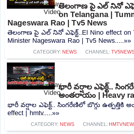
తెలంగాణ పై ఎల్ నినో ఎఫె
on Telangana | Tumm
Nageswara Rao | Tv5 News
తెలంగాణ పై ఎల్ నినో ఎఫెక్ట్..El Nino effect 
Minister Nageswara Rao | Tv5 News.....»»
CATEGORY:
NEWS
CHANNEL:
TV5NEW
భారీ వర్షాల ఎఫెక్ట్.. సింగరే
అంతరాయం | Heavy rai
భారీ వర్షాల ఎఫెక్ట్.. సింగరేణిలో బొగ్గు ఉత్పత్త
effect | hmtv.....»»
CATEGORY:
NEWS
CHANNEL:
HMTVNEW