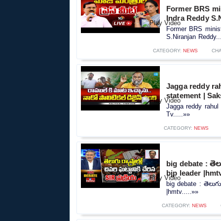
Former BRS minis
Indra Reddy S.
Former BRS ministe
S.Niranjan Reddy..
CATEGORY:
NEWS
CH
Jagga reddy rah
statement | Sak
Jagga reddy rahul 
Tv.....»»
CATEGORY:
NEWS
big debate : తెలుగ
bjp leader |hmt
big debate : తెలుగు ర
|hmtv.....»»
CATEGORY:
NEWS