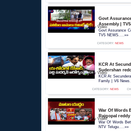
Govt Assurance
Assembly | TV
Govt Assurance Co
TV5 NEWS.....»»
CATEGORY:
NEWS
KCR At Secunde
Sudershan redd
KCR At Secundera
Family | V6 News..
CATEGORY:
NEWS
CH
War Of Words 
Rajgopal reddy
War Of Words Bet
NTV Telugu.....»»