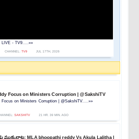
IVE - TV9.....»»
CHANNEL:
TV9
JUL 17TH, 2026
dy Focus on Ministers Corruption | @SakshiTV
Focus on Ministers Corruption | @SakshiTV.....»»
HANNEL:
SAKSHITV
21 HR. 39 MIN. AGO
 ముక్కలాట: MLA bhoopathi reddy Vs Akula Lalitha |