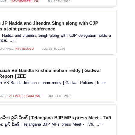
NNEL:
10TVNEWSTELUGU
JUL 25TH, 2026
s JP Nadda and Jitendra Singh along with CJP
s a joint press conference
P Nadda and Jitendra Singh along with CJP delegation holds a
nce.....»»
CHANNEL:
NTVTELUGU
JUL 25TH, 2026
thaiah VS Bandla krishna mohan reddy | Gadwal
 Report | ZEE
ah VS Bandla krishna mohan reddy | Gadwal Politics | Inner
»
NNEL:
ZEE24TELUGUNEWS
JUL 24TH, 2026
ఎంపీల ప్రెస్ మీట్ | Telangana BJP MPs press Meet - TV9
ీల ప్రెస్ మీట్ | Telangana BJP MPs press Meet - TV9.....»»