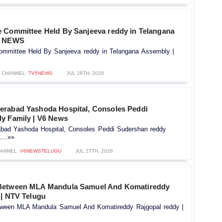
 Committee Held By Sanjeeva reddy in Telangana
5 NEWS
mmittee Held By Sanjeeva reddy in Telangana Assembly |
CHANNEL:
TV5NEWS
JUL 28TH, 2026
rabad Yashoda Hospital, Consoles Peddi
y Family | V6 News
bad Yashoda Hospital, Consoles Peddi Sudershan reddy
...»»
ANNEL:
V6NEWSTELUGU
JUL 27TH, 2026
Between MLA Mandula Samuel And Komatireddy
 | NTV Telugu
ween MLA Mandula Samuel And Komatireddy Rajgopal reddy |