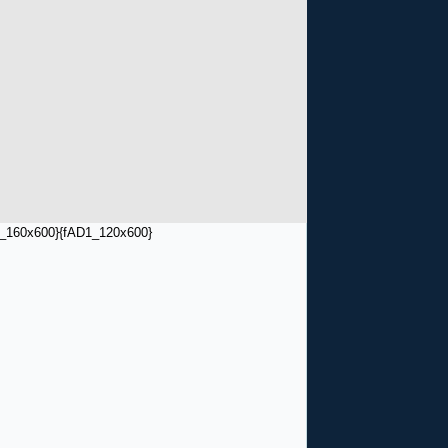
_160x600}
{fAD1_120x600}