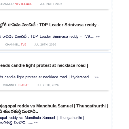
CHANNEL:
NTVTELUGU
JUL 26TH, 2026
ోకి రావడం మంచిదే : TDP Leader Srinivasa reddy -
ి రావడం మంచిదే : TDP Leader Srinivasa reddy - TV9.....»»
CHANNEL:
TV9
JUL 26TH, 2026
eads candle light protest at necklace road |
s candle light protest at necklace road | Hyderabad.....»»
CHANNEL:
SIASAT
JUL 25TH, 2026
jagopal reddy vs Mandhula Samuel | Thungathurthi |
 తుంగతుర్తి పంచాది..
opal reddy vs Mandhula Samuel | Thungathurthi |
గతుర్తి పంచాది.......»»