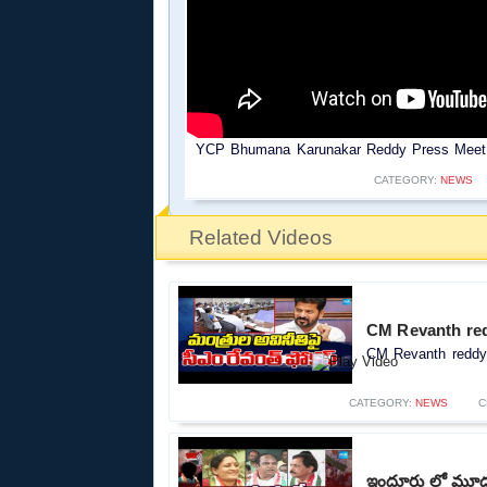
YCP Bhumana Karunakar Reddy Press Meet L
CATEGORY:
NEWS
Related Videos
CM Revanth red
CM Revanth reddy 
CATEGORY:
NEWS
C
ఇందూరు లో మూడు