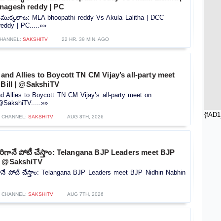
nagesh reddy | PC
ుక్కలాట: MLA bhoopathi reddy Vs Akula Lalitha | DCC
eddy | PC.....»»
HANNEL:
SAKSHITV
22 HR. 39 MIN. AGO
d Allies to Boycott TN CM Vijay’s all-party meet
 Bill | @SakshiTV
Allies to Boycott TN CM Vijay’s all-party meet on
 @SakshiTV.....»»
{fAD1
CHANNEL:
SAKSHITV
AUG 8TH, 2026
గానే పోటీ చేస్తాం: Telangana BJP Leaders meet BJP
| @SakshiTV
నే పోటీ చేస్తాం: Telangana BJP Leaders meet BJP Nidhin Nabhin
»
CHANNEL:
SAKSHITV
AUG 7TH, 2026