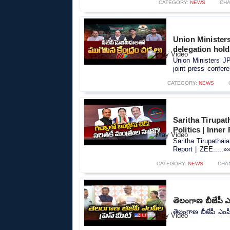
CATEGORY:
NEWS
CHA
Union Minister
delegation hold
Union Ministers J
joint press confere
CATEGORY:
NEWS
Saritha Tirupa
Politics | Inner
Saritha Tirupathai
Report | ZEE.....»
CATEGORY:
NEWS
CHA
తెలంగాణ బీజేపీ 
తెలంగాణ బీజేపీ ఎంప