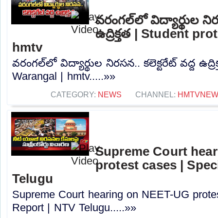
వరంగల్‌లో విద్యార్థుల నిరస
ఉద్రిక్తత | Student pr
hmtv
వరంగల్‌లో విద్యార్థుల నిరసన.. కలెక్టరేట్ వద్ద ఉద్ర
Warangal | hmtv.....»»
CATEGORY:
NEWS
CHANNEL:
HMTVNE
Supreme Court hea
protest cases | Spec
Telugu
Supreme Court hearing on NEET-UG protes
Report | NTV Telugu.....»»