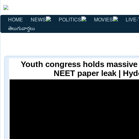
HOME
NEWS
POLITICS
MOVIES
LIVE-
తెలుగువార్తలు
Youth congress holds massive 
NEET paper leak | Hy