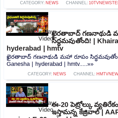
CATEGORY:
NEWS
CHANNEL:
10TVNEWSTE
ఖైరతాబాద్ గణనాథుడి 
సిద్ధమవుతోంది! | Khai
hyderabad | hmtv
ఖైరతాబాద్ గణనాథుడి మహా రూపం సిద్ధమవుతోంద
Ganesha | hyderabad | hmtv.....»»
CATEGORY:
NEWS
CHANNEL:
HMTVNE
ఈ-20 పెట్రోల్కు వ్యతిరేక
ఇస్తామన్న కేజ్రివాల్ |