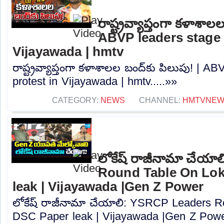
రాష్ట్రవ్యాప్తంగా కళాశాల
ABVP leaders stage 
Vijayawada | hmtv
రాష్ట్రవ్యాప్తంగా కళాశాలల బంద్‌కు పిలుపు! | A
protest in Vijayawada | hmtv.....»»
CATEGORY:
NEWS
CHANNEL:
HMTVNE
లోకేష్ రాజీనామా చేయ
Round Table On Lo
leak | Vijayawada |Gen Z Power
లోకేష్ రాజీనామా చేయాలి: YSRCP Leaders 
DSC Paper leak | Vijayawada |Gen Z Power