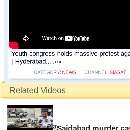
Youth congress holds massive protest ag
| Hyderabad.....»»
CATEGORY:
NEWS
CHANNEL:
SIASAT
Related Videos
Saidabad murder ca