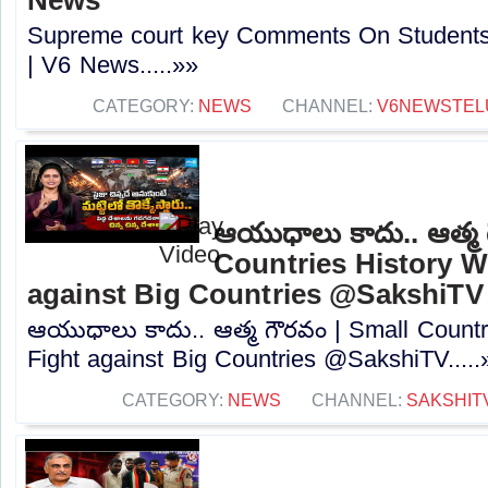
Supreme court key Comments On Students
| V6 News.....»»
CATEGORY:
NEWS
CHANNEL:
V6NEWSTEL
ఆయుధాలు కాదు.. ఆత్మ 
Countries History W
against Big Countries @SakshiTV
ఆయుధాలు కాదు.. ఆత్మ గౌరవం | Small Countr
Fight against Big Countries @SakshiTV.....
CATEGORY:
NEWS
CHANNEL:
SAKSHIT