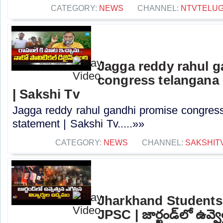
CATEGORY:
NEWS
CHANNEL:
NTVTELU
Jagga reddy rahul 
congress telangana 
| Sakshi Tv
Jagga reddy rahul gandhi promise congress 
statement | Sakshi Tv.....»»
CATEGORY:
NEWS
CHANNEL:
SAKSHIT
Jharkhand Students 
JPSC | జార్ఖండ్‌లో ఉవ్వెత