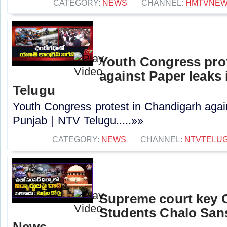
CATEGORY:
NEWS
CHANNEL:
HMTVNE
Youth Congress pro
against Paper leaks 
Telugu
Youth Congress protest in Chandigarh agai
Punjab | NTV Telugu.....»»
CATEGORY:
NEWS
CHANNEL:
NTVTELU
Supreme court key
Students Chalo Sans
News