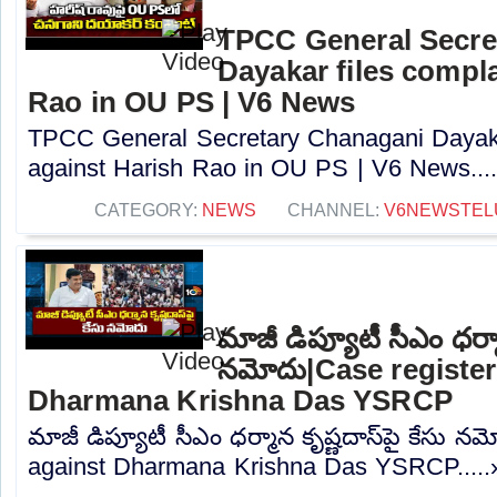
TPCC General Secre
Dayakar files compla
Rao in OU PS | V6 News
TPCC General Secretary Chanagani Dayakar
against Harish Rao in OU PS | V6 News....
CATEGORY:
NEWS
CHANNEL:
V6NEWSTEL
మాజీ డిప్యూటీ సీఎం ధర్మా
నమోదు|Case register
Dharmana Krishna Das YSRCP
మాజీ డిప్యూటీ సీఎం ధర్మాన కృష్ణదాస్‌పై కేసు 
against Dharmana Krishna Das YSRCP.....