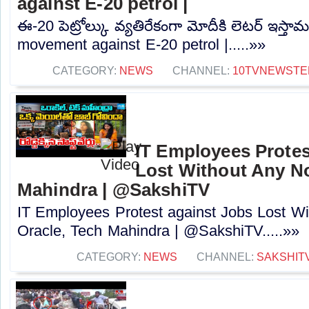
against E-20 petrol |
ఈ-20 పెట్రోల్కు వ్యతిరేకంగా మోదీకి లెటర్ ఇస్తామన
movement against E-20 petrol |.....»»
CATEGORY:
NEWS
CHANNEL:
10TVNEWSTE
IT Employees Protes
Lost Without Any Not
Mahindra | @SakshiTV
IT Employees Protest against Jobs Lost Wi
Oracle, Tech Mahindra | @SakshiTV.....»»
CATEGORY:
NEWS
CHANNEL:
SAKSHIT