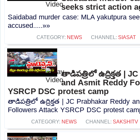
seeks strict action 
Saidabad murder case: MLA yakutpura seeks
accused.....»»
CATEGORY:
NEWS
CHANNEL:
SIASAT
తాడిపత్రిలో ఉద్రిక్తత 
and Asmit Reddy Fo
YSRCP DSC protest camp
తాడిపత్రిలో ఉద్రిక్తత | JC Prabhakar Reddy 
Followers Attack YSRCP DSC protest camp
CATEGORY:
NEWS
CHANNEL:
SAKSHITV