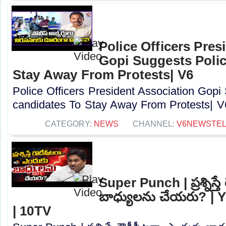
Police Officers Pres
Gopi Suggests Polic
Stay Away From Protests| V6
Police Officers President Association Gopi
candidates To Stay Away From Protests| V6
CATEGORY:
NEWS
CHANNEL:
V6NEWSTE
Super Punch | ప్రశ్నిస్త
బాధ్యులను చేయరు? |
| 10TV