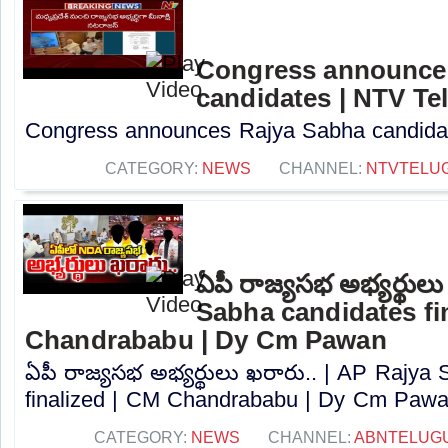
Congress announce
candidates | NTV Te
Congress announces Rajya Sabha candidate
CATEGORY:
NEWS
CHANNEL:
NTVTELU
ఏపీ రాజ్యసభ అభ్యర్థులు
Sabha candidates fi
Chandrababu | Dy Cm Pawan
ఏపీ రాజ్యసభ అభ్యర్థులు ఖరారు.. | AP Rajya
finalized | CM Chandrababu | Dy Cm Pawan
CATEGORY:
NEWS
CHANNEL:
ABNTELUG