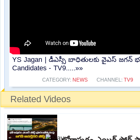
YS Jagan | డీఎస్సీ బాధితులకు వైఎస్ జగన్ 
Candidates - TV9.....»»
CATEGORY:
NEWS
CHANNEL:
TV9
Related Videos
భోగాపురం ఎయిర్ పోర్ట్ ప