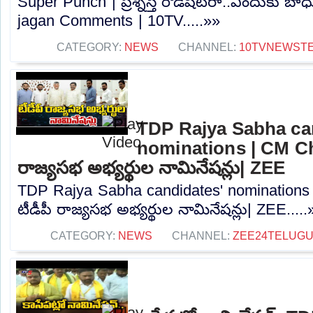
Super Punch | ప్రశ్నిస్తే రౌడీషీటరా..ఎందుకు 
jagan Comments | 10TV.....»»
CATEGORY:
NEWS
CHANNEL:
10TVNEWST
TDP Rajya Sabha ca
nominations | CM Ch
రాజ్యసభ అభ్యర్థుల నామినేషన్లు| ZEE
TDP Rajya Sabha candidates' nominations
టీడీపీ రాజ్యసభ అభ్యర్థుల నామినేషన్లు| ZEE.....
CATEGORY:
NEWS
CHANNEL:
ZEE24TELUG