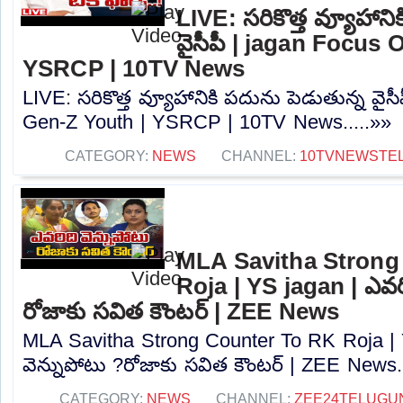
LIVE: సరికొత్త వ్యూహాని
వైసీపీ | jagan Focus
YSRCP | 10TV News
LIVE: సరికొత్త వ్యూహానికి పదును పెడుతున్న వై
Gen-Z Youth | YSRCP | 10TV News.....»»
CATEGORY:
NEWS
CHANNEL:
10TVNEWSTE
MLA Savitha Strong
Roja | YS jagan | ఎవరి
రోజాకు సవిత కౌంటర్‌ | ZEE News
MLA Savitha Strong Counter To RK Roja | 
వెన్నుపోటు ?రోజాకు సవిత కౌంటర్‌ | ZEE News..
CATEGORY:
NEWS
CHANNEL:
ZEE24TELUGU