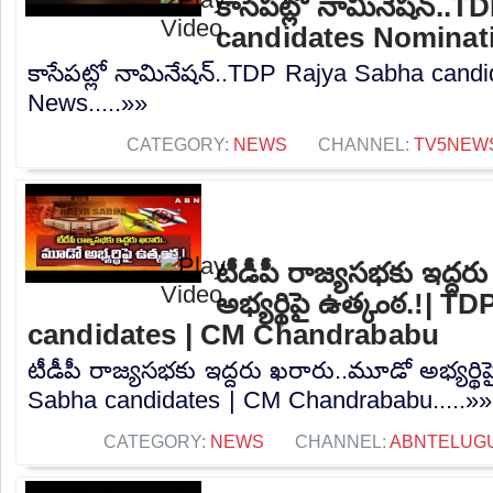
కాసేపట్లో నామినేషన్..
candidates Nominat
కాసేపట్లో నామినేషన్..TDP Rajya Sabha cand
News.....»»
CATEGORY:
NEWS
CHANNEL:
TV5NEW
టీడీపీ రాజ్యసభకు ఇద్ద
అభ్యర్థిపై ఉత్కంఠ.!| 
candidates | CM Chandrababu
టీడీపీ రాజ్యసభకు ఇద్దరు ఖరారు..మూడో అభ్యర్థ
Sabha candidates | CM Chandrababu.....»»
CATEGORY:
NEWS
CHANNEL:
ABNTELUG