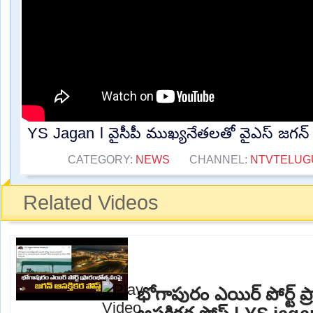
YS Jagan l వైసీపీ ముఖ్యనేతలతో వైఎస్ జగన్ క
CATEGORY:
NEWS
CHANNEL:
NTVTELUG
Related Videos
భోగాపురం ఎయిర్ పోర్ట్ ప