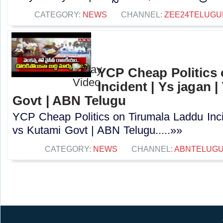
CATEGORY:
NEWS
CHANNEL:
ZEE24TELUG
YCP Cheap Politics
Incident | Ys jagan 
Govt | ABN Telugu
YCP Cheap Politics on Tirumala Laddu Inc
vs Kutami Govt | ABN Telugu.....»»
CATEGORY:
NEWS
CHANNEL:
ABNTELUG