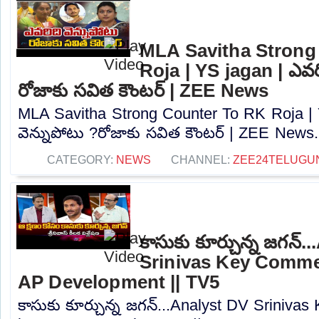
MLA Savitha Strong
Roja | YS jagan | ఎవరి
రోజాకు సవిత కౌంటర్‌ | ZEE News
MLA Savitha Strong Counter To RK Roja | 
వెన్నుపోటు ?రోజాకు సవిత కౌంటర్‌ | ZEE News..
CATEGORY:
NEWS
CHANNEL:
ZEE24TELUGU
కాసుకు కూర్చున్న జగన్.
Srinivas Key Comme
AP Development || TV5
కాసుకు కూర్చున్న జగన్...Analyst DV Srini