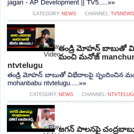
jagan - AP Development || TV5.....»»
CATEGORY:
NEWS
CHANNEL:
TV5NEW
తండ్రి మోహన్ బాబుతో వి
మంచి మనోజ్ manch
ntvtelugu
తండ్రి మోహన్ బాబుతో విభేదాలపై స్పందించిన
mohanbabu ntvtelugu.....»»
CATEGORY:
NEWS
CHANNEL:
NTVTELUG
జగన్ పాలనపై చంద్రబాబు