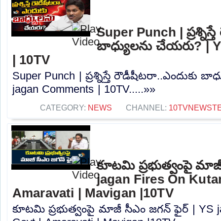
Super Punch | ప్రశ్నిస్త
బాధ్యులను చేయరు? |
| 10TV
Super Punch | ప్రశ్నిస్తే రౌడీషీటరా..ఎందుకు 
jagan Comments | 10TV.....»»
CATEGORY:
NEWS
CHANNEL:
10TVNEWST
కూటమి ప్రభుత్వంపై మాజీ
jagan Fires On Kuta
Amaravati | Mavigan |10TV
కూటమి ప్రభుత్వంపై మాజీ సీఎం జగన్ ఫైర్ | YS