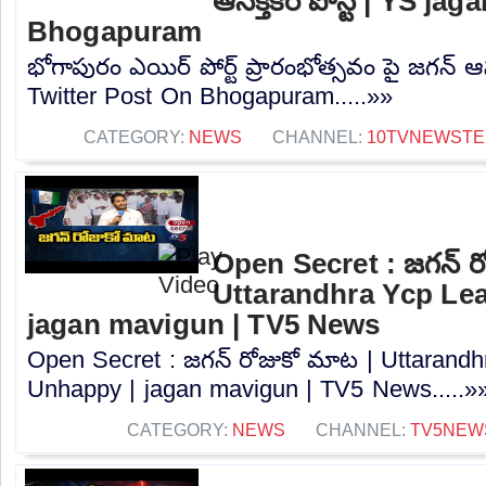
ఆసక్తికర పోస్ట్ | YS j
Bhogapuram
భోగాపురం ఎయిర్ పోర్ట్ ప్రారంభోత్సవం పై జగన్ ఆసక
Twitter Post On Bhogapuram.....»»
CATEGORY:
NEWS
CHANNEL:
10TVNEWSTE
Open Secret : జగన్ ర
Uttarandhra Ycp Le
jagan mavigun | TV5 News
Open Secret : జగన్ రోజుకో మాట | Uttarand
Unhappy | jagan mavigun | TV5 News.....»
CATEGORY:
NEWS
CHANNEL:
TV5NEW