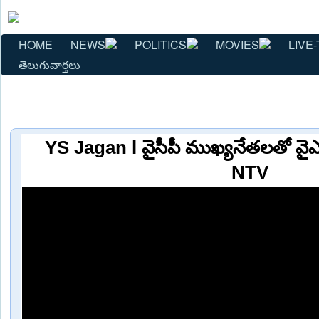
HOME
NEWS
POLITICS
MOVIES
LIVE-
తెలుగువార్తలు
YS Jagan l వైసీపీ ముఖ్యనేతలతో వైఎస
NTV