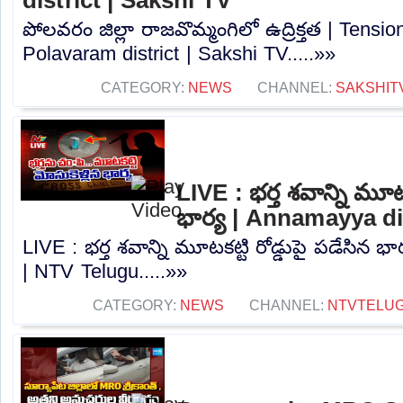
పోలవరం జిల్లా రాజవొమ్మంగిలో ఉద్రిక్తత | Tens
Polavaram district | Sakshi TV.....»»
CATEGORY:
NEWS
CHANNEL:
SAKSHIT
LIVE : భర్త శవాన్ని మూటక
భార్య | Annamayya di
LIVE : భర్త శవాన్ని మూటకట్టి రోడ్డుపై పడేసిన భ
| NTV Telugu.....»»
CATEGORY:
NEWS
CHANNEL:
NTVTELU