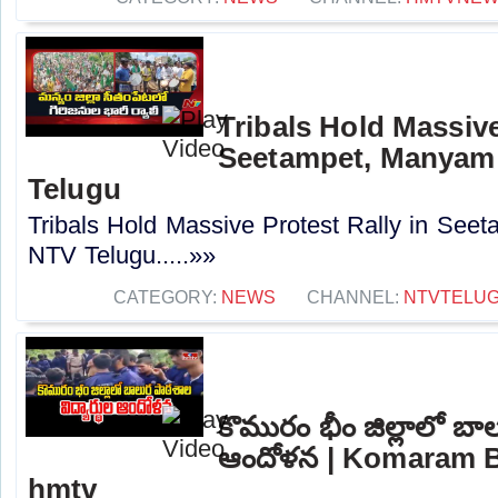
Tribals Hold Massive
Seetampet, Manyam d
Telugu
Tribals Hold Massive Protest Rally in Seet
NTV Telugu.....»»
CATEGORY:
NEWS
CHANNEL:
NTVTELU
కొమురం భీం జిల్లాలో బాల
ఆందోళన | Komaram Bh
hmtv