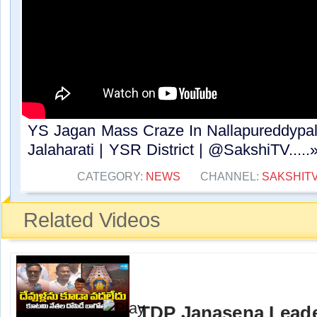
YS Jagan Mass Craze In Nallapureddypal
Jalaharati | YSR District | @SakshiTV.....
CATEGORY:
NEWS
CHANNEL:
SAKSHIT
Related Videos
TDP Janasena Leader