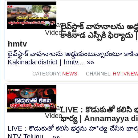
లైవ్‌స్టాక్ వాహనాలను అ
కాకినాడ ఎస్పీకి ఫిర్యాదు
hmtv
లైవ్‌స్టాక్ వాహనాలను అడ్డుకుంటున్నారంటూ కాకినా
Kakinada district | hmtv.....»»
CATEGORY:
NEWS
CHANNEL:
HMTVNE
LIVE : కొడుకుతో కలిసి 
భార్య | Annamayya di
LIVE : కొడుకుతో కలిసి భర్తను హ*త్య చేసిన భార
NTV Telugu.....»»