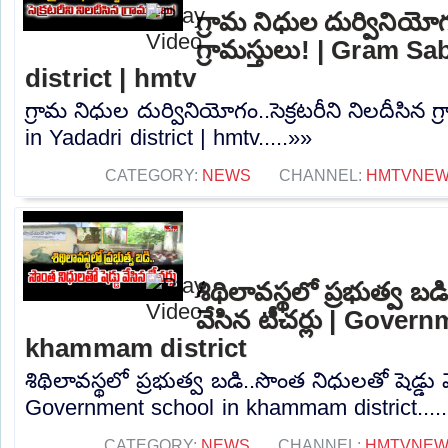
గ్రామ నిధుల దుర్వినియోగం
గ్రామస్తులు! | Gram S
district | hmtv
గ్రామ నిధుల దుర్వినియోగం..సెక్రటరీని నిలదీసిన 
in Yadadri district | hmtv.....»»
CATEGORY:
NEWS
CHANNEL:
HMTVNE
శిథిలావస్థలో ప్రభుత్వ బడ
వేసిన టీచర్లు | Gover
khammam district
శిథిలావస్థలో ప్రభుత్వ బడి..సొంత నిధులతో షెడ్డు వ
Government school in khammam district....
CATEGORY:
NEWS
CHANNEL:
HMTVNE