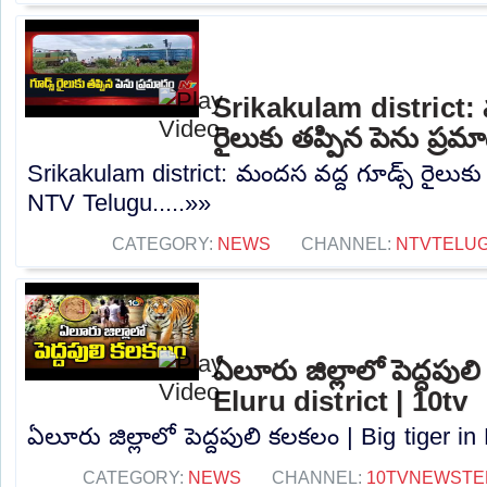
Srikakulam district: 
రైలుకు తప్పిన పెను ప్ర
Srikakulam district: మందస వద్ద గూడ్స్ రైలుకు
NTV Telugu.....»»
CATEGORY:
NEWS
CHANNEL:
NTVTELU
ఏలూరు జిల్లాలో పెద్దపుల
Eluru district | 10tv
ఏలూరు జిల్లాలో పెద్దపులి కలకలం | Big tiger in E
CATEGORY:
NEWS
CHANNEL:
10TVNEWSTE