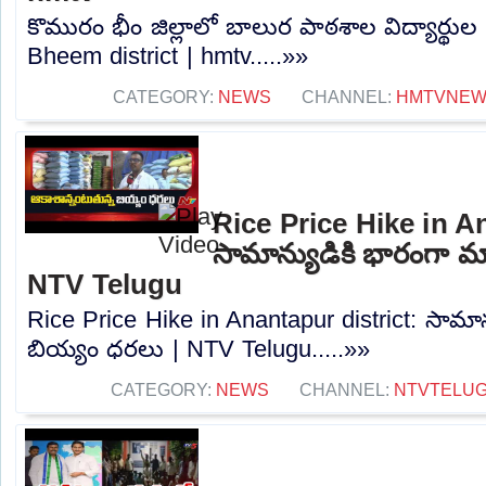
కొమురం భీం జిల్లాలో బాలుర పాఠశాల విద్యార్థ
Bheem district | hmtv.....»»
CATEGORY:
NEWS
CHANNEL:
HMTVNE
Rice Price Hike in A
సామాన్యుడికి భారంగా మ
NTV Telugu
Rice Price Hike in Anantapur district: సామా
బియ్యం ధరలు | NTV Telugu.....»»
CATEGORY:
NEWS
CHANNEL:
NTVTELU