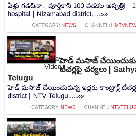
ఏళ్లు గడిచినా.. పూర్తికాని 100 పడకల ఆస్పత్రి!
hospital | Nizamabad district.....»»
CATEGORY:
NEWS
CHANNEL:
HMTVNE
హెడ్ మసాజ్ చేయించుకున్న 
టీచర్లపై చర్యలు | Sath
Telugu
హెడ్ మసాజ్ చేయించుకున్న ఇద్దరు కాంట్రాక్ట్ టీచర
district | NTV Telugu.....»»
CATEGORY:
NEWS
CHANNEL:
NTVTELU