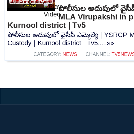
పోలీసుల అదుపులో వైసీప
MLA Virupakshi in p
Kurnool district | Tv5
పోలీసుల అదుపులో వైసీపీ ఎమ్మెల్యే | YSRCP M
Custody | Kurnool district | Tv5.....»»
CATEGORY:
NEWS
CHANNEL:
TV5NEW