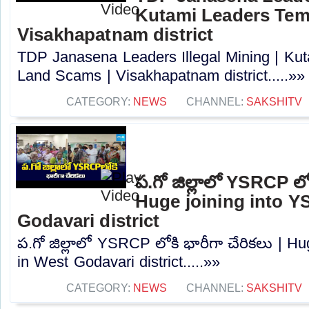
Kutami Leaders Tem
Visakhapatnam district
TDP Janasena Leaders Illegal Mining | Ku
Land Scams | Visakhapatnam district.....»»
CATEGORY:
NEWS
CHANNEL:
SAKSHITV
ప.గో జిల్లాలో YSRCP లోక
Huge joining into 
Godavari district
ప.గో జిల్లాలో YSRCP లోకి భారీగా చేరికలు | 
in West Godavari district.....»»
CATEGORY:
NEWS
CHANNEL:
SAKSHITV