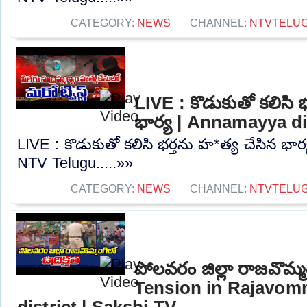
CATEGORY:
NEWS
CHANNEL:
NTVTELU
LIVE : కొడుకుతో కలిసి 
భార్య | Annamayya di
LIVE : కొడుకుతో కలిసి భర్తను హ*త్య చేసిన భార
NTV Telugu.....»»
CATEGORY:
NEWS
CHANNEL:
NTVTELU
పోలవరం జిల్లా రాజవొమ్మంగ
Tension in Rajavom
district | Sakshi TV