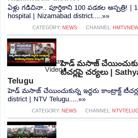
ఏళ్లు గడిచినా.. పూర్తికాని 100 పడకల ఆస్పత్రి!
hospital | Nizamabad district.....»»
CATEGORY:
NEWS
CHANNEL:
HMTVNE
హెడ్ మసాజ్ చేయించుకున్న 
టీచర్లపై చర్యలు | Sath
Telugu
హెడ్ మసాజ్ చేయించుకున్న ఇద్దరు కాంట్రాక్ట్ టీచర
district | NTV Telugu.....»»
CATEGORY:
NEWS
CHANNEL:
NTVTELU