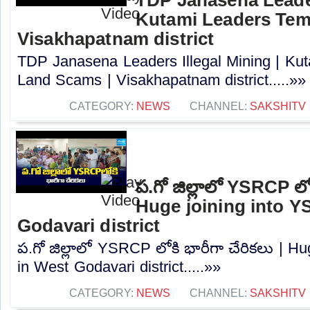
Kutami Leaders Tem
Visakhapatnam district
TDP Janasena Leaders Illegal Mining | Ku
Land Scams | Visakhapatnam district.....»»
CATEGORY:
NEWS
CHANNEL:
SAKSHITV
ప.గో జిల్లాలో YSRCP లోక
Huge joining into 
Godavari district
ప.గో జిల్లాలో YSRCP లోకి భారీగా చేరికలు | 
in West Godavari district.....»»
CATEGORY:
NEWS
CHANNEL:
SAKSHITV