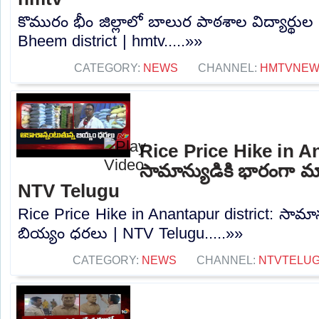
కొమురం భీం జిల్లాలో బాలుర పాఠశాల విద్యార్థ
Bheem district | hmtv.....»»
CATEGORY:
NEWS
CHANNEL:
HMTVNE
Rice Price Hike in A
సామాన్యుడికి భారంగా మ
NTV Telugu
Rice Price Hike in Anantapur district: సామా
బియ్యం ధరలు | NTV Telugu.....»»
CATEGORY:
NEWS
CHANNEL:
NTVTELU