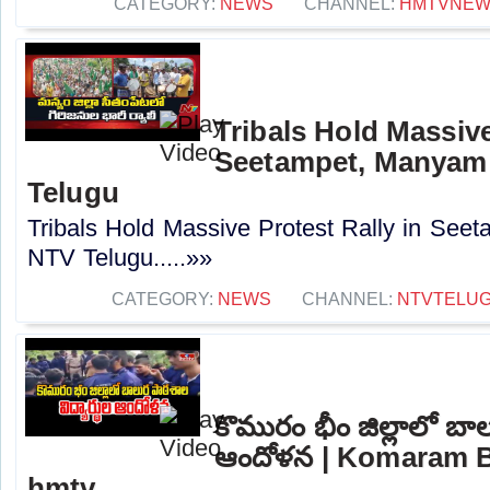
CATEGORY:
NEWS
CHANNEL:
HMTVNE
Tribals Hold Massive
Seetampet, Manyam d
Telugu
Tribals Hold Massive Protest Rally in Seet
NTV Telugu.....»»
CATEGORY:
NEWS
CHANNEL:
NTVTELU
కొమురం భీం జిల్లాలో బాల
ఆందోళన | Komaram Bh
hmtv