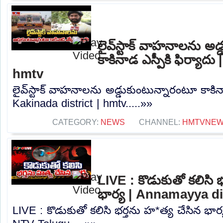
లైవ్‌స్టాక్ వాహనాలను అ
కాకినాడ ఎస్పీకి ఫిర్యాదు
hmtv
లైవ్‌స్టాక్ వాహనాలను అడ్డుకుంటున్నారంటూ కాకినా
Kakinada district | hmtv.....»»
CATEGORY:
NEWS
CHANNEL:
HMTVNE
LIVE : కొడుకుతో కలిసి 
భార్య | Annamayya di
LIVE : కొడుకుతో కలిసి భర్తను హ*త్య చేసిన భార