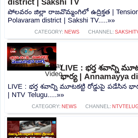
district | Sakshi TV
పోలవరం జిల్లా రాజవొమ్మంగిలో ఉద్రిక్తత | Tens
Polavaram district | Sakshi TV.....»»
CATEGORY:
NEWS
CHANNEL:
SAKSHIT
LIVE : భర్త శవాన్ని మూటక
భార్య | Annamayya di
LIVE : భర్త శవాన్ని మూటకట్టి రోడ్డుపై పడేసిన భ
| NTV Telugu.....»»
CATEGORY:
NEWS
CHANNEL:
NTVTELU