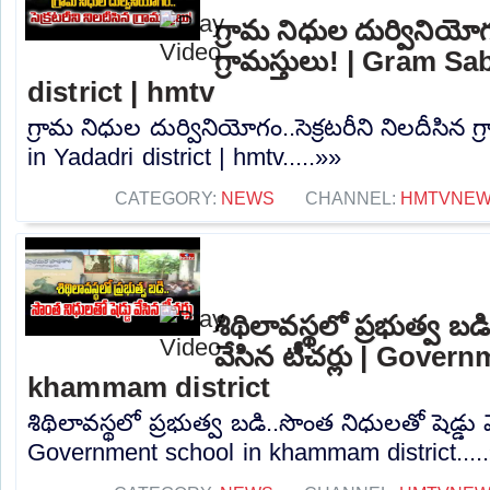
గ్రామ నిధుల దుర్వినియోగం
గ్రామస్తులు! | Gram S
district | hmtv
గ్రామ నిధుల దుర్వినియోగం..సెక్రటరీని నిలదీసిన 
in Yadadri district | hmtv.....»»
CATEGORY:
NEWS
CHANNEL:
HMTVNE
శిథిలావస్థలో ప్రభుత్వ బడ
వేసిన టీచర్లు | Gover
khammam district
శిథిలావస్థలో ప్రభుత్వ బడి..సొంత నిధులతో షెడ్డు వ
Government school in khammam district....