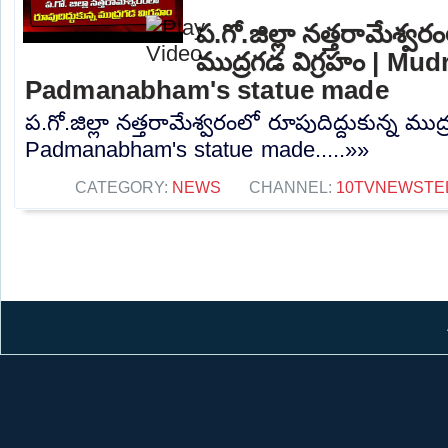
ప.గో.జిల్లా నత్తరామేశ్వరం
ముద్రగడ విగ్రహం | Mu
Padmanabham's statue made
ప.గో.జిల్లా నత్తరామేశ్వరంలో రూపుదిద్దుకున్న మ
Padmanabham's statue made.....»»
CATEGORY:
NEWS
CHANNEL:
10TVNEWSTE