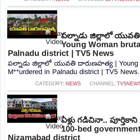
పల్నాడు జిల్లాలో యువత
Young Woman brutal
Palnadu district | TV5 News
పల్నాడు జిల్లాలో యువతి దారుణహత్య | Young
M**urdered in Palnadu district | TV5 News..
CATEGORY:
NEWS
CHANNEL:
TV5NEW
ఏళ్లు గడిచినా.. పూర్తికాన
100-bed government 
Nizamabad district