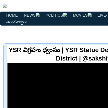
HOME
NEWS
POLITICS
MOVIES
LIVE-
తెలుగువార్తలు
YSR విగ్రహం ధ్వంసం | YSR Statue D
District | @sakshi