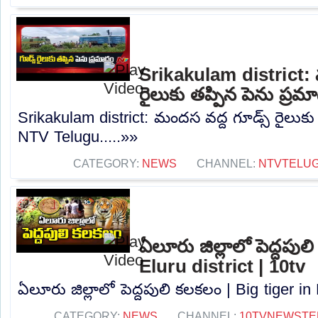
Srikakulam district: 
రైలుకు తప్పిన పెను ప్ర
Srikakulam district: మందస వద్ద గూడ్స్ రైలుకు
NTV Telugu.....»»
CATEGORY:
NEWS
CHANNEL:
NTVTELU
ఏలూరు జిల్లాలో పెద్దపుల
Eluru district | 10tv
ఏలూరు జిల్లాలో పెద్దపులి కలకలం | Big tiger in E
CATEGORY:
NEWS
CHANNEL:
10TVNEWSTE