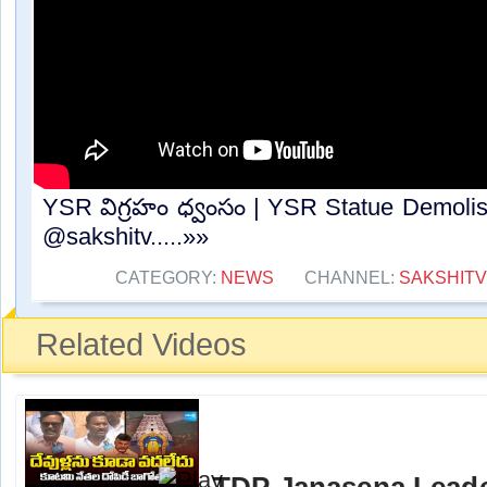
YSR విగ్రహం ధ్వంసం | YSR Statue Demolishe
@sakshitv.....»»
CATEGORY:
NEWS
CHANNEL:
SAKSHITV
Related Videos
TDP Janasena Leader