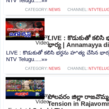
NTV Telugu.....»»
CATEGORY:
NEWS
CHANNEL:
NTVTELU
LIVE : కొడుకుతో కలిసి 
భార్య | Annamayya di
LIVE : కొడుకుతో కలిసి భర్తను హ*త్య చేసిన భార
NTV Telugu.....»»
CATEGORY:
NEWS
CHANNEL:
NTVTELU
పోలవరం జిల్లా రాజవొమ్మంగ
Tension in Rajavom