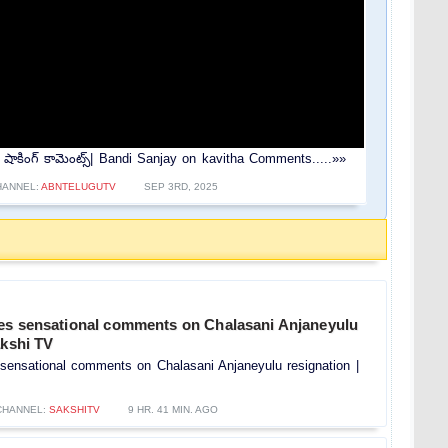
య్ షాకింగ్ కామెంట్స్| Bandi Sanjay on kavitha Comments.....»»
HANNEL:
ABNTELUGUTV
SEP 3RD, 2025
es sensational comments on Chalasani Anjaneyulu
akshi TV
sensational comments on Chalasani Anjaneyulu resignation |
CHANNEL:
SAKSHITV
9 HR. 41 MIN. AGO