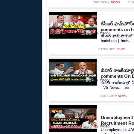
CATEGORY:
NEWS
CH
కేసీఆర్ ఫామ్‌హౌస
comments on ha
కేసీఆర్ ఫామ్‌హౌస్‌
harishrao | hmtv...
CATEGORY:
NEWS
బీహార్ రాజకీయాల
comments On B
బీహార్ రాజకీయాల్ల
TV5 News.....»»
CATEGORY:
NEWS
Unemployment 
Recruitment R
Unemployment JAC