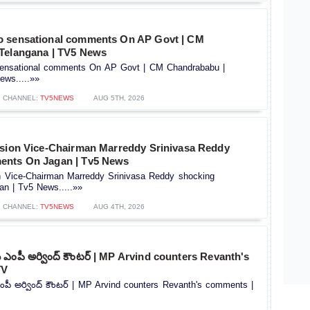
o sensational comments On AP Govt | CM
Telangana | TV5 News
ensational comments On AP Govt | CM Chandrababu |
ews.....»»
CHANNEL:
TV5NEWS
AUG 5TH, 2026
ssion Vice-Chairman Marreddy Srinivasa Reddy
ents On Jagan | Tv5 News
on Vice-Chairman Marreddy Srinivasa Reddy shocking
n | Tv5 News.....»»
CHANNEL:
TV5NEWS
AUG 4TH, 2026
‌కు ఎంపీ అర్వింద్ కౌంటర్ | MP Arvind counters Revanth's
TV
 ఎంపీ అర్వింద్ కౌంటర్ | MP Arvind counters Revanth's comments |