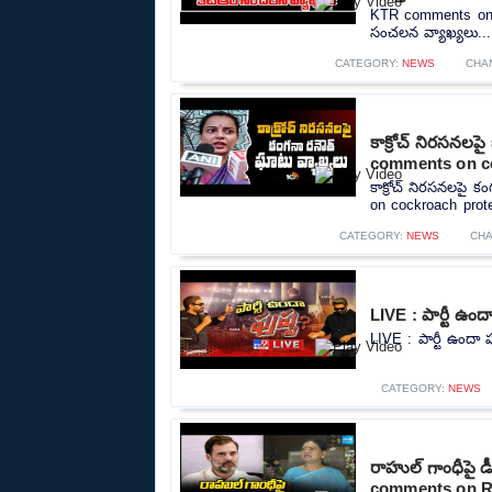
KTR comments on Hy
సంచలన వ్యాఖ్యలు...
CATEGORY:
NEWS
CHA
కాక్రోచ్ నిరసనల
comments on c
కాక్రోచ్ నిరసనలపై 
on cockroach prote
CATEGORY:
NEWS
CHA
LIVE : పార్టీ ఉ
LIVE : పార్టీ ఉందా
CATEGORY:
NEWS
రాహుల్ గాంధీపై 
comments on Ra