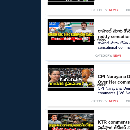
CATEGORY:
NEWS
CH
రాహుల్ మాట కోసం 
reddy sensatio
రాహుల్ మాట కోసం మూడ
sensational commen
CATEGORY:
NEWS
CPI Narayana 
Over Her comm
CPI Narayana Dem
comments | V6 New
CATEGORY:
NEWS
CH
KTR comments o
పడేస్తాం! కేటీఆర