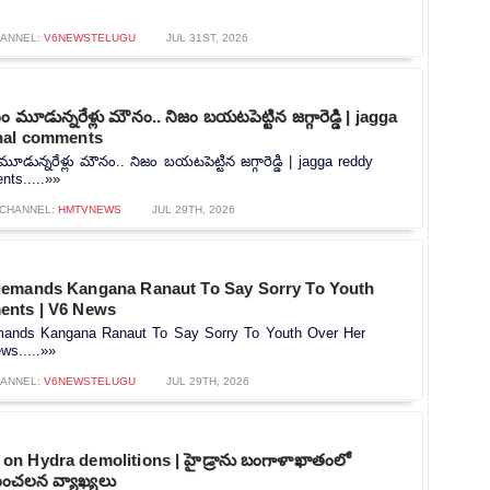
ANNEL:
V6NEWSTELUGU
JUL 31ST, 2026
మూడున్నరేళ్లు మౌనం.. నిజం బయటపెట్టిన జగ్గారెడ్డి | jagga
nal comments
ున్నరేళ్లు మౌనం.. నిజం బయటపెట్టిన జగ్గారెడ్డి | jagga reddy
ts.....»»
CHANNEL:
HMTVNEWS
JUL 29TH, 2026
Demands Kangana Ranaut To Say Sorry To Youth
ents | V6 News
ands Kangana Ranaut To Say Sorry To Youth Over Her
s.....»»
ANNEL:
V6NEWSTELUGU
JUL 29TH, 2026
n Hydra demolitions | హైడ్రాను బంగాళాఖాతంలో
్ సంచలన వ్యాఖ్యలు