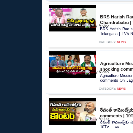
BRS Harish Ra
Chandrababu | 
BRS Harish Rao s
Telangana | TV5 N
CATEGORY:
NEWS
Agriculture Mi
shocking comm
Agriculture Missi
comments On Jaga
CATEGORY:
NEWS
రేవంత్ కామెంట్స్
comments | 10
రేవంత్ కామెంట్స్‌కు
10TV.....»»