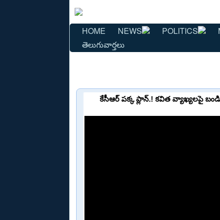
HOME
NEWS
POLITICS
తెలుగువార్తలు
కేసీఆర్ పక్క ప్లాన్.! కవిత వ్యాఖ్యలపై 