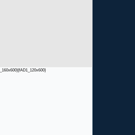
_160x600}
{fAD1_120x600}