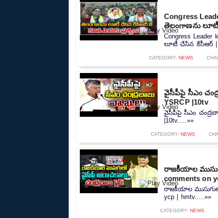
Congress Leade
తెలంగాణను లూటీ 
Congress Leader k
లూటీ చేసిన కేసీఆర్ 
CATEGORY:
NEWS
CHA
వైసీపీపై సీఎం చ
YSRCP |10tv
వైసీపీపై సీఎం చంద
|10tv.....»»
CATEGORY:
NEWS
CH
రాజకీయాల ముసుగు
comments on yc
రాజకీయాల ముసుగులో
ycp | hmtv.....»»
CATEGORY:
NEWS