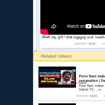
కేసీఆర్ పక్క ప్లాన్.! కవిత వ్యాఖ్యలపై బండి సంజ
CATEGORY:
NEWS
C
Related Videos
Perni Nani mak
resignation | S
Perni Nani makes 
Sakshi TV.....»»
CATEGORY:
NEWS