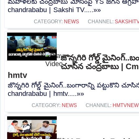
మహిళలకు చంద్రబాబు మోసంపై YS జగన్ ఆగ్రహ
chandrababu | Sakshi TV.....»»
CATEGORY:
NEWS
CHANNEL:
SAKSHIT
జొన్నగిరి గోల్డ్ మైనింగ్..బ
చూసిన చంద్రబాబు | C
hmtv
జొన్నగిరి గోల్డ్ మైనింగ్..బంగారాన్ని పట్టుకొని చ
chandrababu | hmtv.....»»
CATEGORY:
NEWS
CHANNEL:
HMTVNEW