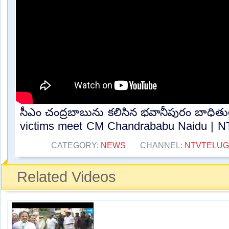
సీఎం చంద్రబాబును కలిసిన భవానీపురం బాధిత
victims meet CM Chandrababu Naidu | NT
CATEGORY:
NEWS
CHANNEL:
NTVTELU
Related Videos