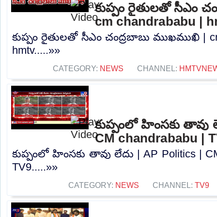
కుప్పం రైతులతో సీఎం చ
cm chandrababu | h
కుప్పం రైతులతో సీఎం చంద్రబాబు ముఖముఖి | 
hmtv.....»»
CATEGORY:
NEWS
CHANNEL:
HMTVNE
కుప్పంలో హింసకు తావు ల
CM chandrababu | 
కుప్పంలో హింసకు తావు లేదు | AP Politics | 
TV9.....»»
CATEGORY:
NEWS
CHANNEL:
TV9