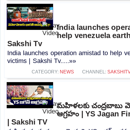
India launches oper
help venezuela earth
Sakshi Tv
India launches operation amistad to help 
victims | Sakshi Tv.....»»
CATEGORY:
NEWS
CHANNEL:
SAKSHIT
మహిళలకు చంద్రబాబు మ
ఆగ్రహం | YS Jagan F
| Sakshi TV