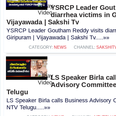
YSRCP Leader Gout
diarrhea victims in 
Vijayawada | Sakshi Tv
YSRCP Leader Goutham Reddy visits diarrh
Giripuram | Vijayawada | Sakshi Tv.....»»
CATEGORY:
NEWS
CHANNEL:
SAKSHIT
LS Speaker Birla ca
Advisory Committee
Telugu
LS Speaker Birla calls Business Advisory 
NTV Telugu.....»»