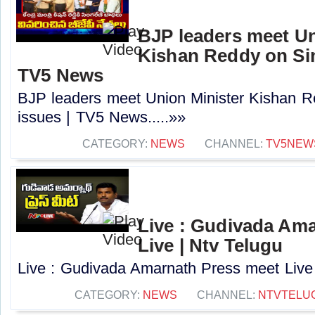
BJP leaders meet Un
Kishan Reddy on Sin
TV5 News
BJP leaders meet Union Minister Kishan R
issues | TV5 News.....»»
CATEGORY:
NEWS
CHANNEL:
TV5NEW
Live : Gudivada Am
Live | Ntv Telugu
Live : Gudivada Amarnath Press meet Live |
CATEGORY:
NEWS
CHANNEL:
NTVTELU