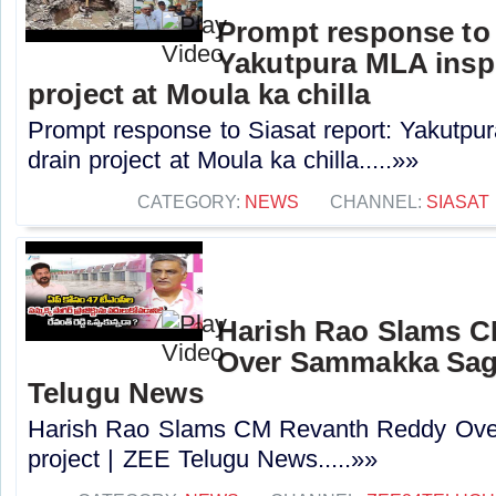
Prompt response to 
Yakutpura MLA insp
project at Moula ka chilla
Prompt response to Siasat report: Yakutpu
drain project at Moula ka chilla.....»»
CATEGORY:
NEWS
CHANNEL:
SIASAT
Harish Rao Slams 
Over Sammakka Saga
Telugu News
Harish Rao Slams CM Revanth Reddy Ov
project | ZEE Telugu News.....»»