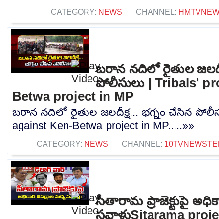
CATEGORY:
NEWS
CHANNEL:
HMTVNE
బరాన నదిలో రైతుల జలదీక్
పోలీసులు | Tribals' p
Betwa project in MP
బరాన నదిలో రైతుల జలదీక్ష... భగ్నం చేసిన పోలీస
against Ken-Betwa project in MP.....»»
CATEGORY:
NEWS
CHANNEL:
10TVNEWSTE
సీతారామ ప్రాజెక్టుపై అధి
సవాళ్లుSitarama proj