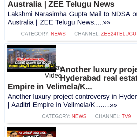
Australia | ZEE Telugu News
Lakshmi Narasimha Gupta Mail to NDSA on
Australia | ZEE Telugu News.....»»
CATEGORY:
NEWS
CHANNEL:
ZEE24TELUG
Another luxury proj
Hyderabad real estat
Empire in Velimela/K...
Another luxury project controversy in Hyder
| Aaditri Empire in Velimela/K........»»
CATEGORY:
NEWS
CHANNEL:
TV9