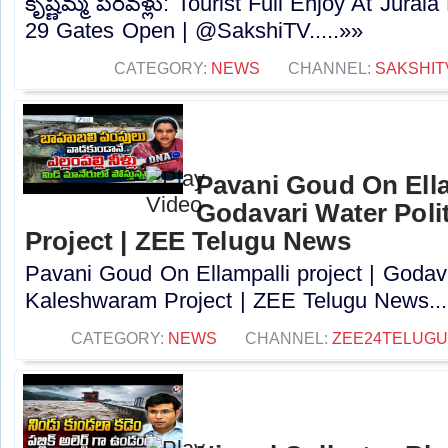
కృష్ణమ్మ పరవళ్లు: Tourist Full Enjoy At Jurala
29 Gates Open | @SakshiTV.....»»
CATEGORY:
NEWS
CHANNEL:
SAKSHIT
Pavani Goud On Ellam
Godavari Water Poli
Project | ZEE Telugu News
Pavani Goud On Ellampalli project | Godava
Kaleshwaram Project | ZEE Telugu News...
CATEGORY:
NEWS
CHANNEL:
ZEE24TELUG