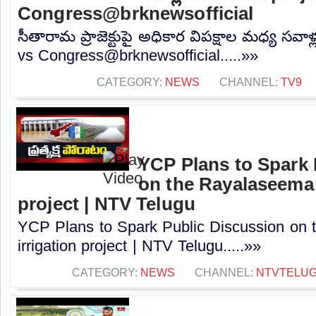
Congress@brknewsofficial
సీతారామ ప్రాజెక్టుపై అధికార విపక్షాల మధ్య సవా
vs Congress@brknewsofficial.....»»
CATEGORY:
NEWS
CHANNEL:
TV9
YCP Plans to Spark 
on the Rayalaseema l
project | NTV Telugu
YCP Plans to Spark Public Discussion on t
irrigation project | NTV Telugu.....»»
CATEGORY:
NEWS
CHANNEL:
NTVTELU