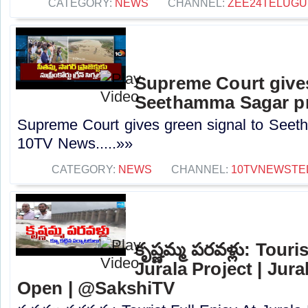
CATEGORY:
NEWS
CHANNEL:
ZEE24TELUG
Supreme Court gives
Seethamma Sagar pr
Supreme Court gives green signal to Seet
10TV News.....»»
CATEGORY:
NEWS
CHANNEL:
10TVNEWSTE
కృష్ణమ్మ పరవళ్లు: Tour
Jurala Project | Jura
Open | @SakshiTV