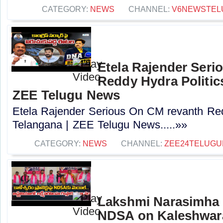
CATEGORY:
NEWS
CHANNEL:
V6NEWSTEL
Etela Rajender Seri
Reddy Hydra Politics
ZEE Telugu News
Etela Rajender Serious On CM revanth Red
Telangana | ZEE Telugu News.....»»
CATEGORY:
NEWS
CHANNEL:
ZEE24TELUG
Lakshmi Narasimha 
NDSA on Kaleshwara