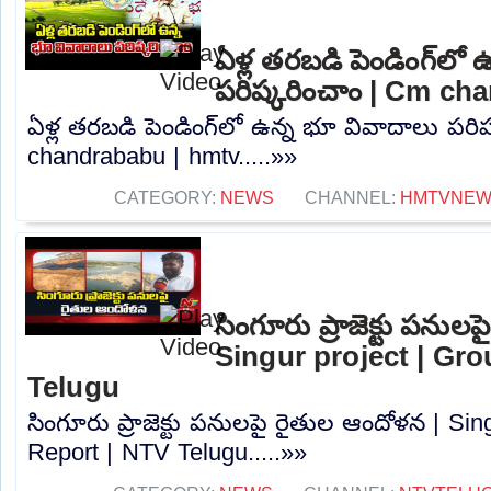
ఏళ్ల తరబడి పెండింగ్‌లో
పరిష్కరించాం | Cm ch
ఏళ్ల తరబడి పెండింగ్‌లో ఉన్న భూ వివాదాలు పరి
chandrababu | hmtv.....»»
CATEGORY:
NEWS
CHANNEL:
HMTVNE
సింగూరు ప్రాజెక్టు పనుల
Singur project | Gr
Telugu
సింగూరు ప్రాజెక్టు పనులపై రైతుల ఆందోళన | Sin
Report | NTV Telugu.....»»