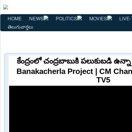
HOME
NEWS
POLITICS
MOVIES
LIVE-
తెలుగువార్తలు
కేంద్రంలో చంద్రబాబుకి పలుకుబడి ఉన
Banakacherla Project | CM Cha
TV5