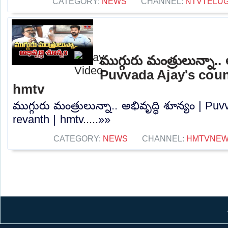
CATEGORY:
NEWS
CHANNEL:
NTVTELU
ముగ్గురు మంత్రులున్నా.. 
Puvvada Ajay's coun
hmtv
ముగ్గురు మంత్రులున్నా.. అభివృద్ధి శూన్యం | P
revanth | hmtv.....»»
CATEGORY:
NEWS
CHANNEL:
HMTVNE