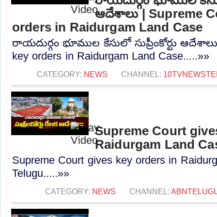
ఆదేశాలు | Supreme C
orders in Raidurgam Land Case
రాయదుర్గం భూముల కేసులో సుప్రీంకోర్టు ఆదేశా
key orders in Raidurgam Land Case.....»»
CATEGORY:
NEWS
CHANNEL:
10TVNEWSTE
Supreme Court gives
Raidurgam Land Cas
Supreme Court gives key orders in Raidu
Telugu.....»»
CATEGORY:
NEWS
CHANNEL:
ABNTELUG