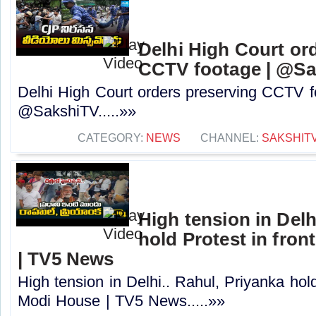
Delhi High Court or
CCTV footage | @S
Delhi High Court orders preserving CCTV f
@SakshiTV.....»»
CATEGORY:
NEWS
CHANNEL:
SAKSHIT
High tension in Delh
hold Protest in fro
| TV5 News
High tension in Delhi.. Rahul, Priyanka hold
Modi House | TV5 News.....»»