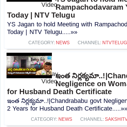
Rampachodavaram 
Today | NTV Telugu
YS Jagan to hold Meeting with Rampach
Today | NTV Telugu.....»»
CATEGORY:
NEWS
CHANNEL:
NTVTELU
ఇంత నిర్లక్యమా..!|Ch
Negligence on Woma
for Husband Death Certificate
ఇంత నిర్లక్యమా..!|Chandrababu govt Negli
2 Years for Husband Death Certificate.....»
CATEGORY:
NEWS
CHANNEL:
SAKSHIT