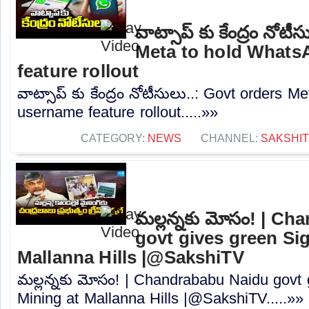
వాట్సాప్ కు కేంద్రం నోట
Meta to hold What
feature rollout
వాట్సాప్ కు కేంద్రం నోటీసులు..: Govt orders 
username feature rollout.....»»
CATEGORY:
NEWS
CHANNEL:
SAKSHI
మల్లన్నకు మోసం! | C
govt gives green Sig
Mallanna Hills |@SakshiTV
మల్లన్నకు మోసం! | Chandrababu Naidu govt 
Mining at Mallanna Hills |@SakshiTV.....»»