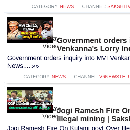
CATEGORY:
NEWS
CHANNEL:
SAKSHIT
Government orders i
Venkanna's Lorry In
Government orders inquiry into MVI Venkann
News.....»»
CATEGORY:
NEWS
CHANNEL:
V6NEWSTEL
Jogi Ramesh Fire O
Illegal mining | Saks
Jogi Ramesh Fire On Kutami govt Over Ille