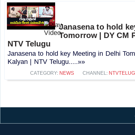
Janasena to hold ke
Tomorrow | DY CM P
NTV Telugu
Janasena to hold key Meeting in Delhi T
Kalyan | NTV Telugu.....»»
CATEGORY:
NEWS
CHANNEL:
NTVTELU