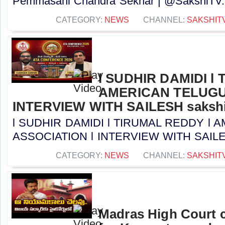
Pemmasani Chandra Sekhar | @SakshiTV..
CATEGORY:
NEWS
CHANNEL:
SAKSHIT
l SUDHIR DAMIDI l
AMERICAN TELUGU
INTERVIEW WITH SAILESH sakshi
l SUDHIR DAMIDI l TIRUMAL REDDY l
ASSOCIATION l INTERVIEW WITH SAILESH 
CATEGORY:
NEWS
CHANNEL:
SAKSHIT
Madras High Court c