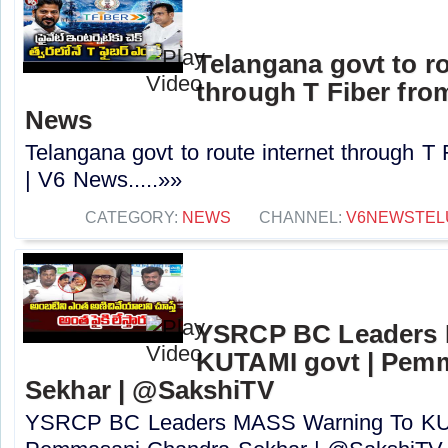
Telangana govt to ro
through T Fiber fro
News
Telangana govt to route internet through T
| V6 News.....»»
CATEGORY:
NEWS
CHANNEL:
V6NEWSTEL
YSRCP BC Leaders 
KUTAMI govt | Pem
Sekhar | @SakshiTV
YSRCP BC Leaders MASS Warning To KUT