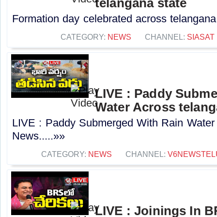
telangana state
Formation day celebrated across telangana s
CATEGORY:
NEWS
CHANNEL:
SIASAT
LIVE : Paddy Subme
Water Across telang
LIVE : Paddy Submerged With Rain Water 
News.....»»
CATEGORY:
NEWS
CHANNEL:
V6NEWSTEL
LIVE : Joinings In B