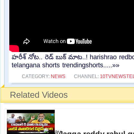
హరీశ్ నోట.. రెడ్ బుక్ మాట..! harishrao red
telangana shorts trendingshorts.....»»
CATEGORY:
NEWS
CHANNEL:
10TVNEWSTE
Related Videos
Jagga reddy rahul 