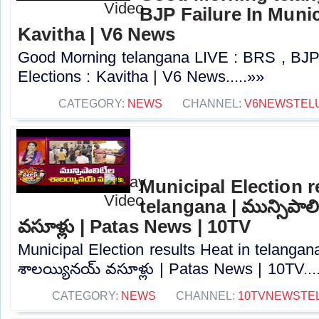
BJP Failure In Munic
Kavitha | V6 News
Good Morning telangana LIVE : BRS , BJP 
Elections : Kavitha | V6 News.....»»
CATEGORY:
NEWS
CHANNEL:
V6NEWSTEL
Municipal Election r
telangana | మున్సిపా
వసూళ్లు | Patas News | 10TV
Municipal Election results Heat in telangana
శాలయ్యినయ్ వసూళ్లు | Patas News | 10TV...
CATEGORY:
NEWS
CHANNEL:
10TVNEWSTE