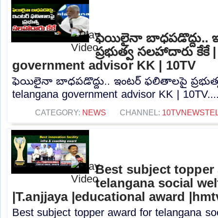
ఫెయిలైనా బాధపడొద్దు..
ప్రభుత్వ సలహాదారు కేకే
government advisor KK | 10TV
ఫెయిలైనా బాధపడొద్దు.. ఇంటర్ ఫలితాలపై ప్రభుత్
telangana government advisor KK | 10TV...
CATEGORY:
NEWS
CHANNEL:
10TVNEWSTE
Best subject topper
telangana social we
|T.anjjaya |educational award |hmt
Best subject topper award for telangana so