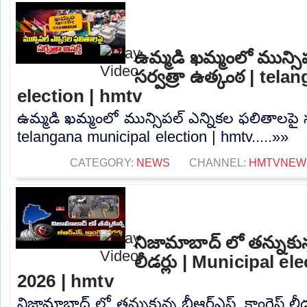
ఉమ్మడి ఖమ్మంలో మున్సి
సర్వత్రా ఉత్కంఠ | tel
election | hmtv
ఉమ్మడి ఖమ్మంలో మున్సిపల్ ఎన్నికల ఫలితాలపై స
telangana municipal election | hmtv.....»»
CATEGORY:
NEWS
CHANNEL:
HMTVNEW
నిజామాబాద్ లో తన్నుకున్న
లీడర్లు | Municipal e
2026 | hmtv
నిజామాబాద్ లో తన్నుకున్న బీఆర్ఎస్, కాంగ్రెస్ లీ