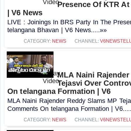
Presence Of KTR At
| V6 News
LIVE : Joinings In BRS Party In The Pres
telangana Bhavan | V6 News.....»»
CATEGORY:
NEWS
CHANNEL:
V6NEWSTEL
MLA Naini Rajende
Tejasvi Over Contr
On telangana Formation | V6
MLA Naini Rajender Reddy Slams MP Tejas
Comments On telangana Formation | V6....
CATEGORY:
NEWS
CHANNEL:
V6NEWSTEL