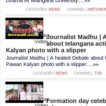
Dharna At telangana University.....»»
CATEGORY:
NEWS
CHANNEL:
HMTVNE
Journalist Madhu | 
about telangana acti
Kalyan photo with a slipper
Journalist Madhu | A heated Debate about t
Pawan Kalyan photo with a slipper.....»»
CATEGORY:
NEWS
CHANNEL:
TV9
Formation day celeb