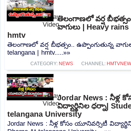
తెలంగాణలో వర్ష బీభత్సం
వాగులు | Heavy rains 
hmtv
తెలంగాణలో వర్ష బీభత్సం.. ఉప్పొంగుతున్న వాగు
telangana | hmtv.....»»
CATEGORY:
NEWS
CHANNEL:
HMTVNE
Jordar News : నీళ్ల కో
విద్యార్థినిల ధర్నా| St
telangana University
Jordar News : నీళ్ల కోసం యూనివర్సిటీ విద్యార్థ