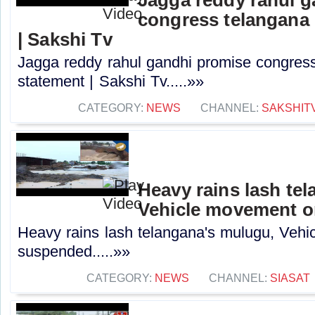
congress telangana 
| Sakshi Tv
Jagga reddy rahul gandhi promise congress 
statement | Sakshi Tv.....»»
CATEGORY:
NEWS
CHANNEL:
SAKSHIT
Heavy rains lash te
Vehicle movement 
Heavy rains lash telangana's mulugu, Veh
suspended.....»»
CATEGORY:
NEWS
CHANNEL:
SIASAT