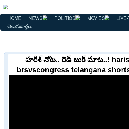
HOME
NEWS
POLITICS
MOVIES
LIVE-
తెలుగువార్తలు
హరీశ్ నోట.. రెడ్ బుక్ మాట..! ha
brsvscongress telangana short