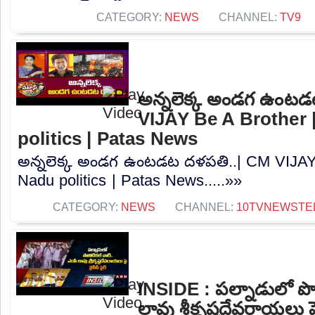
CATEGORY:
NEWS
CHANNEL:
TV9
అన్నలెక్క అండగ ఉంటడ
VIJAY Be A Brother 
politics | Patas News
అన్నలెక్క అండగ ఉంటడట దళపతి..| CM VIJAY 
Nadu politics | Patas News.....»»
CATEGORY:
NEWS
CHANNEL:
10TVNEWSTE
INSIDE : పల్నాడులో పొల
లావు శ్రీకృష్ణదేవరాయలు ప