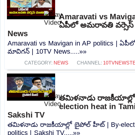
Amaravati vs Mavigan
ఏపీలో అమరావతి వర్సెస్
News
Amaravati vs Mavigan in AP politics | ఏపీల
మావిగన్ | 10TV News.....»»
CATEGORY:
NEWS
CHANNEL:
10TVNEWST
తమిళనాడు రాజకీయాల్లో 
election heat in Tami
Sakshi TV
తమిళనాడు రాజకీయాల్లో బైపోల్ హీట్ | By-elec
politics | Sakshi TV.....»»