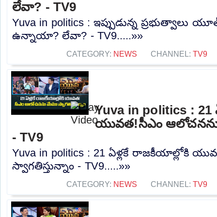
లేవా? - TV9
Yuva in politics : ఇప్పుడున్న ప్రభుత్వాలు య
ఉన్నాయా? లేవా? - TV9.....»»
CATEGORY:
NEWS
CHANNEL:
TV9
Yuva in politics : 21 ఏళ
యువత!సీఎం ఆలోచనను మే
- TV9
Yuva in politics : 21 ఏళ్లకే రాజకీయాల్లోకి
స్వాగతిస్తున్నాం - TV9.....»»
CATEGORY:
NEWS
CHANNEL:
TV9