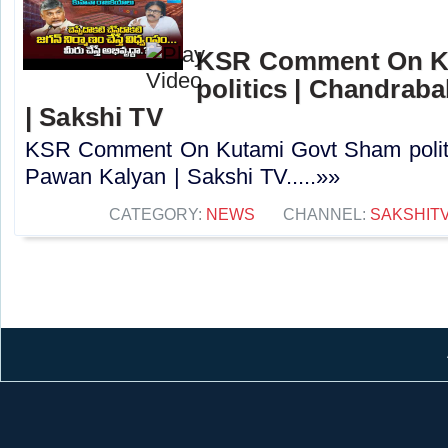
KSR Comment On K
politics | Chandrab
| Sakshi TV
KSR Comment On Kutami Govt Sham politi
Pawan Kalyan | Sakshi TV.....»»
CATEGORY:
NEWS
CHANNEL:
SAKSHIT