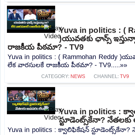
Yuva in politics : 
)యువతకు ఛాన్స్ ఇస్తున్
రాజకీయ పీఠమా? - TV9
Yuva in politics : ( Rammohan Reddy )యువతక
లేక వారసులకే రాజకీయ పీఠమా? - TV9.....»»
CATEGORY:
NEWS
CHANNEL:
TV9
Yuva in politics : క్వాల
స్టూడెంట్స్‌కేనా? నేతల
Yuva in politics : క్వాలిఫికేషన్ స్టూడెంట్స్‌కే