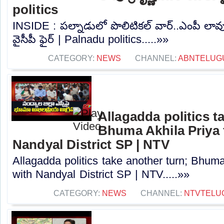
politics
INSIDE : పల్నాడులో పొలిటికల్ వార్..ఎంపీ లావు
వైసీపీ ఫైర్ | Palnadu politics.....»»
CATEGORY:
NEWS
CHANNEL:
ABNTELUG
Allagadda politics t
Bhuma Akhila Priya 
Nandyal District SP | NTV
Allagadda politics take another turn; Bhuma
with Nandyal District SP | NTV.....»»
CATEGORY:
NEWS
CHANNEL:
NTVTELU