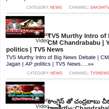
CATEGORY:
NEWS
CHANNEL:
SAKSHIT
TV5 Murthy Intro of
CM Chandrababu | Y
politics | TV5 News
TV5 Murthy Intro of Big News Debate | C
Jagan | AP politics | TV5 News.....»»
CATEGORY:
NEWS
CHANNEL:
TV5NEW
కాంగ్రెస్ తో చంద్రబాబు చీ
రాజకీయం:Chandrababu