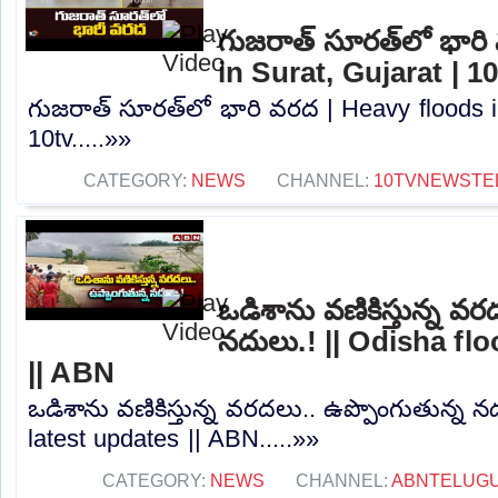
గుజరాత్‌ సూరత్‌లో భార
in Surat, Gujarat | 1
గుజరాత్‌ సూరత్‌లో భారి వరద | Heavy floods i
10tv.....»»
CATEGORY:
NEWS
CHANNEL:
10TVNEWSTE
ఒడిశాను వణికిస్తున్న వర
నదులు.! || Odisha fl
|| ABN
ఒడిశాను వణికిస్తున్న వరదలు.. ఉప్పొంగుతున్న న
latest updates || ABN.....»»
CATEGORY:
NEWS
CHANNEL:
ABNTELUG