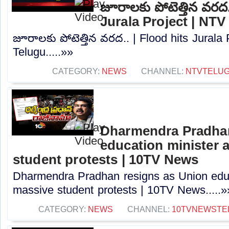
జూరాలకు పోటెత్తిన వరద.
Jurala Project | NTV
జూరాలకు పోటెత్తిన వరద.. | Flood hits Jurala
Telugu.....»»
CATEGORY:
NEWS
CHANNEL:
NTVTELU
Dharmendra Pradhan
education minister 
student protests | 10TV News
Dharmendra Pradhan resigns as Union educ
massive student protests | 10TV News.....»
CATEGORY:
NEWS
CHANNEL:
10TVNEWSTE