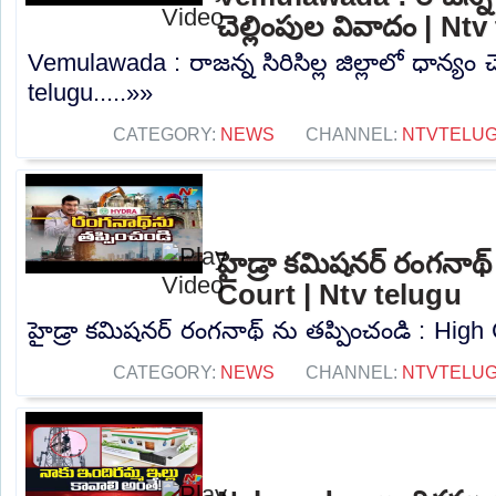
చెల్లింపుల వివాదం | Nt
Vemulawada : రాజన్న సిరిసిల్ల జిల్లాలో ధాన్యం 
telugu.....»»
CATEGORY:
NEWS
CHANNEL:
NTVTELU
హైడ్రా కమిషనర్ రంగనాథ్
Court | Ntv telugu
హైడ్రా కమిషనర్ రంగనాథ్ ను తప్పించండి : High C
CATEGORY:
NEWS
CHANNEL:
NTVTELU