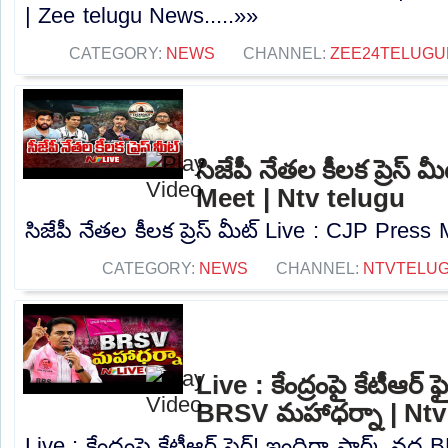
| Zee telugu News.....»»
CATEGORY:
NEWS
CHANNEL:
ZEE24TELUG
సిజేపీ నేతల కీలక ప్రెస్
Meet | Ntv telugu
సిజేపీ నేతల కీలక ప్రెస్ మీట్ Live : CJP Press 
CATEGORY:
NEWS
CHANNEL:
NTVTELU
Live : కేంద్రంపై కేటీఆర్ ఫ
BRSV మహాధర్నా | Ntv
Live : కేంద్రంపై కేటీఆర్ ఫైర్! ఇందిరా పార్క్ వద