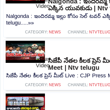
Nalgonda : ఇందిరమ్మ ఇల
ఎక్కిన యువకుడు | Ntv
Nalgonda : ఇందిరమ్మ ఇల్లు కోసం సెల్ టవర్ ఎ
telugu.....»»
CATEGORY:
NEWS
CHANNEL:
NTVTELU
సిజేపీ నేతల కీలక ప్రెస్
Meet | Ntv telugu
సిజేపీ నేతల కీలక ప్రెస్ మీట్ Live : CJP Press 
CATEGORY:
NEWS
CHANNEL:
NTVTELU