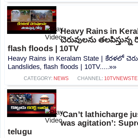
Heavy Rains in Keral
చెరువులను తలపిస్తున్న ర
flash floods | 10TV
Heavy Rains in Keralam State | కేరళలో చెరువు
Landslides, flash floods | 10TV.....»»
CATEGORY:
NEWS
CHANNEL:
10TVNEWSTE
‘Can’t lathicharge j
was agitation’: Sup
telugu