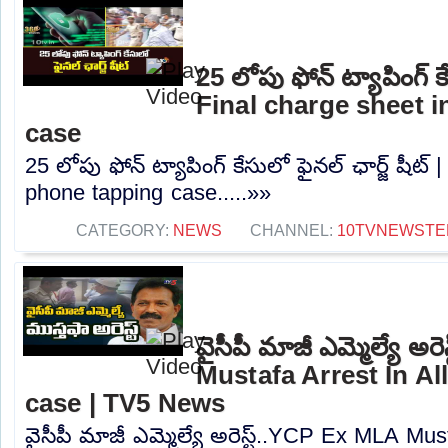
25 లోపు ఫోన్ ట్యాపింగ్ కే
Final charge sheet 
case
25 లోపు ఫోన్ ట్యాపింగ్ కేసులో ఫైనల్ ఛార్జ్ షీట్
phone tapping case.....»»
CATEGORY:
NEWS
CHANNEL:
10TVNEWSTE
వైసీపీ మాజీ ఎమ్మెల్యే అ
Mustafa Arrest In A
case | TV5 News
వైసీపీ మాజీ ఎమ్మెల్యే అరెస్ట్..YCP Ex MLA Mus