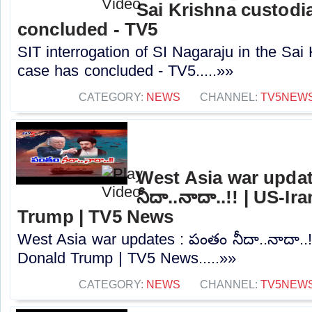
Sai Krishna custodi
concluded - TV5
SIT interrogation of SI Nagaraju in the Sai
case has concluded - TV5.....»»
CATEGORY:
NEWS
CHANNEL:
TV5NEW
West Asia war updat
నీదా..నాదా..!! | US-I
Trump | TV5 News
West Asia war updates : పంతం నీదా..నాదా..!
Donald Trump | TV5 News.....»»
CATEGORY:
NEWS
CHANNEL:
TV5NEW