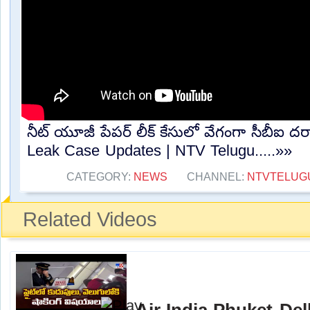
నీట్ యూజీ పేపర్ లీక్ కేసులో వేగంగా సీబీఐ దర
Leak Case Updates | NTV Telugu.....»»
CATEGORY:
NEWS
CHANNEL:
NTVTELUG
Related Videos
Air India Phuket-Delhi 