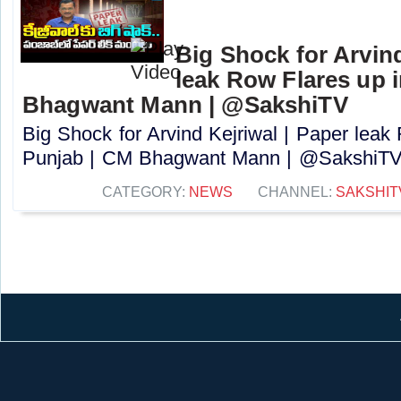
Big Shock for Arvind
leak Row Flares up 
Bhagwant Mann | @SakshiTV
Big Shock for Arvind Kejriwal | Paper leak
Punjab | CM Bhagwant Mann | @SakshiTV..
CATEGORY:
NEWS
CHANNEL:
SAKSHIT