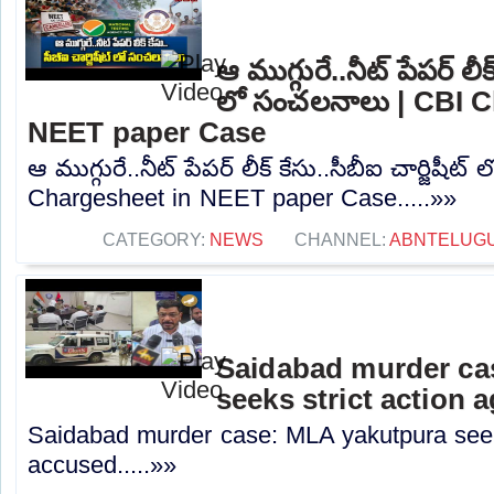
ఆ ముగ్గురే..నీట్ పేపర్ లీక్
లో సంచలనాలు | CBI C
NEET paper Case
ఆ ముగ్గురే..నీట్ పేపర్ లీక్ కేసు..సీబీఐ చార్జిష
Chargesheet in NEET paper Case.....»»
CATEGORY:
NEWS
CHANNEL:
ABNTELUG
Saidabad murder ca
seeks strict action 
Saidabad murder case: MLA yakutpura seeks
accused.....»»