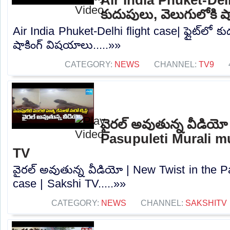
కుదుపులు, వెలుగులోకి ష
Air India Phuket-Delhi flight case| ఫ్లైట్‌లో 
షాకింగ్‌ విషయాలు.....»»
CATEGORY:
NEWS
CHANNEL:
TV9
వైరల్ అవుతున్న వీడియో
Pasupuleti Murali m
TV
వైరల్ అవుతున్న వీడియో | New Twist in the P
case | Sakshi TV.....»»
CATEGORY:
NEWS
CHANNEL:
SAKSHITV