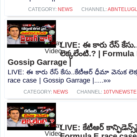
CATEGORY:
NEWS
CHANNEL:
ABNTELUG
LIVE: ఈ కారు రేస్‌ కేసు.
లెక్కలేంటి.? | Formula
Gossip Garrage |
LIVE: ఈ కారు రేస్‌ కేసు..కేటీఆర్ ధీమా వెనుక లె
race case | Gossip Garrage |.....»»
CATEGORY:
NEWS
CHANNEL:
10TVNEWSTE
LIVE: కేటీఆర్ కాన్ఫిడెన్స్‌పై
Formula E race case