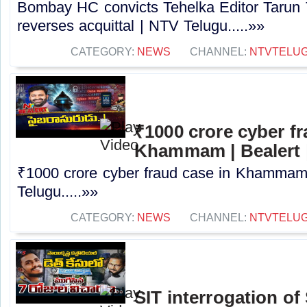
Bombay HC convicts Tehelka Editor Tarun T
reverses acquittal | NTV Telugu.....»»
CATEGORY:
NEWS
CHANNEL:
NTVTELU
₹1000 crore cyber fr
Khammam | Bealert 
₹1000 crore cyber fraud case in Khammam 
Telugu.....»»
CATEGORY:
NEWS
CHANNEL:
NTVTELU
SIT interrogation of