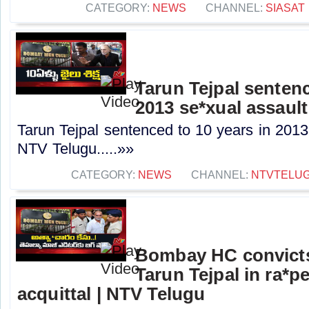
CATEGORY:
NEWS
CHANNEL:
SIASAT
Tarun Tejpal sentenc
2013 se*xual assault
Tarun Tejpal sentenced to 10 years in 2013
NTV Telugu.....»»
CATEGORY:
NEWS
CHANNEL:
NTVTELU
Bombay HC convicts
Tarun Tejpal in ra*p
acquittal | NTV Telugu