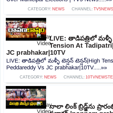
CATEGORY:
NEWS
CHANNEL:
TV5NEW
LIVE: తాడిపత్రిలో మళ్ళీ టె
Tension At Tadipatr
JC prabhakar|10TV
LIVE: తాడిపత్రిలో మళ్ళీ టెన్షన్‌ టెన్షన్‌|High Te
Peddareddy Vs JC prabhakar|10TV.....»»
CATEGORY:
NEWS
CHANNEL:
10TVNEWST
నాలా లింక్ బ్రిడ్జ్‌ను ప్రా