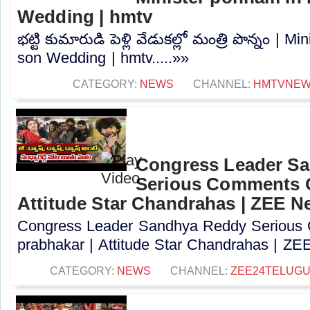
Wedding | hmtv
భట్టి కుమారుడి పెళ్లి వేడుకల్లో మంత్రి పొన్నం | 
son Wedding | hmtv.....»»
CATEGORY:
NEWS
CHANNEL:
HMTVNE
Congress Leader S
Serious Comments O
Attitude Star Chandrahas | ZEE N
Congress Leader Sandhya Reddy Seriou
prabhakar | Attitude Star Chandrahas | ZEE
CATEGORY:
NEWS
CHANNEL:
ZEE24TELUG