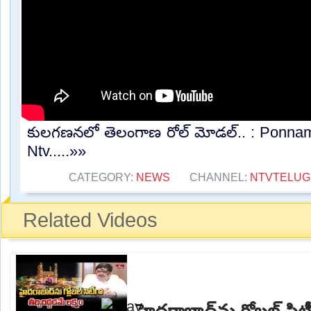
కులగణనలో తెలంగాణ రోల్ మోడల్.. : Ponnam
Ntv.....»»
CATEGORY:
NEWS
CHANNEL:
NTVTELU
Related Videos
హైదరాబాద్‌ను గ్లోబల్ సిటీగ