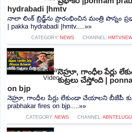
ప్రభాకర్ |ponnam pra
hydrabadi |hmtv
నాలా లింక్ బ్రిడ్జ్‌ను ప్రారంభించిన మంత్రి పొన్నం
| pakka hydrabadi |hmtv.....»»
CATEGORY:
NEWS
CHANNEL:
HMTVNE
నెహ్రూ, గాంధీల పేర్లు లే
కుట్రలు చేస్తోంది | po
on bjp
నెహ్రూ, గాంధీల పేర్లు లేకుండా చేయాలని బీజేపీ కు
prabhakar fires on bjp.....»»
CATEGORY:
NEWS
CHANNEL:
ABNTELUGU