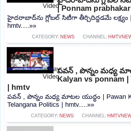
| Ponnam prabhakar
హైదరాబాద్‌ను గ్లోబల్ సిటీగా తీర్చిదిద్దడమే లక్ష
hmtv.....»»
CATEGORY:
NEWS
CHANNEL:
HMTVNE
పవన్ , పొన్నం మధ్య మ
Kalyan vs ponnam | 
| hmtv
పవన్ , పొన్నం మధ్య మాటల యుద్ధం | Pawan 
Telangana Politics | hmtv.....»»
CATEGORY:
NEWS
CHANNEL:
HMTVNE