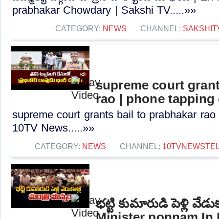
prabhakar Chowdary | Sakshi TV.....»»
CATEGORY:
NEWS
CHANNEL:
SAKSHIT
supreme court grant
rao | phone tapping
supreme court grants bail to prabhakar rao
10TV News.....»»
CATEGORY:
NEWS
CHANNEL:
10TVNEWSTE
భట్టి కుమారుడి పెళ్లి వేడుక
Minister ponnam In 