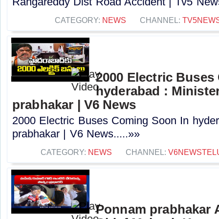
Rangareddy Dist Road Accident | Tv5 News
CATEGORY:
NEWS
CHANNEL:
TV5NEW
2000 Electric Buses
hyderabad : Minist
prabhakar | V6 News
2000 Electric Buses Coming Soon In hyde
prabhakar | V6 News.....»»
CATEGORY:
NEWS
CHANNEL:
V6NEWSTEL
Ponnam prabhakar A