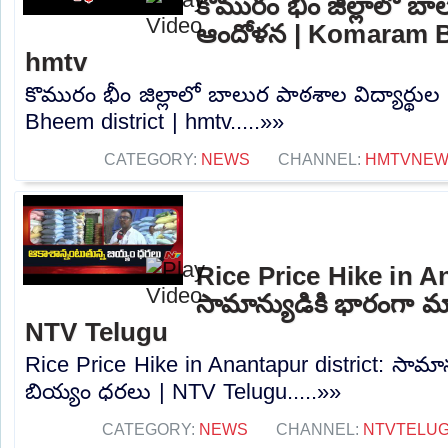
కొమురం భీం జిల్లాలో బాల
ఆందోళన | Komaram Bh
hmtv
కొమురం భీం జిల్లాలో బాలుర పాఠశాల విద్యార్థ
Bheem district | hmtv.....»»
CATEGORY:
NEWS
CHANNEL:
HMTVNE
Rice Price Hike in A
సామాన్యుడికి భారంగా మ
NTV Telugu
Rice Price Hike in Anantapur district: సామా
బియ్యం ధరలు | NTV Telugu.....»»
CATEGORY:
NEWS
CHANNEL:
NTVTELU