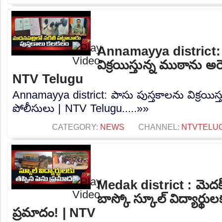
Annamayya district: 
విక్రయిస్తున్న ముఠాను అరె
NTV Telugu
Annamayya district: పాసు పుస్తకాలను విక్రయిస్త
పోలీసులు | NTV Telugu.....»»
CATEGORY:
NEWS
CHANNEL:
NTVTELU
Medak district : మెదక్
బాస్కో స్కూల్ విద్యార్థుల
ప్రమాదం! | NTV