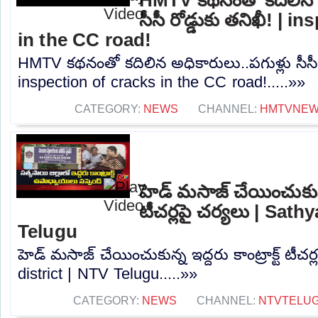
సీసీ రోడ్డుకు తనిఖీ! | 
in the CC road!
HMTV కథనంతో కదిలిన అధికారులు..పగుళ్లు సీసీ ర
inspection of cracks in the CC road!.....»»
CATEGORY:
NEWS
CHANNEL:
HMTVNE
హెడ్ మసాజ్ చేయించుకున్న 
టీచర్లపై చర్యలు | Sath
Telugu
హెడ్ మసాజ్ చేయించుకున్న ఇద్దరు కాంట్రాక్ట్ టీచర
district | NTV Telugu.....»»
CATEGORY:
NEWS
CHANNEL:
NTVTELU