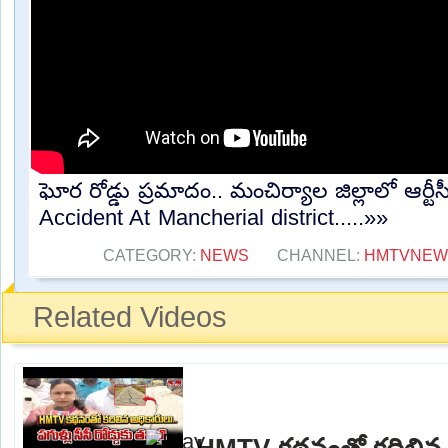
ఘోర రోడ్డు ప్రమాదం.. మంచిర్యాల జిల్లాలో ఆర్టీస
Accident At Mancherial district.....»»
CATEGORY:
NEWS
CHANNEL:
HMTVNEW
Related Videos
HMTV కథనంతో కదిలిన అ