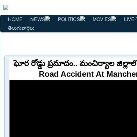
HOME
NEWS
POLITICS
MOVIES
LIVE-
తెలుగువార్తలు
ఘోర రోడ్డు ప్రమాదం.. మంచిర్యాల జిల్లాలో ఆ
Road Accident At Mancheri