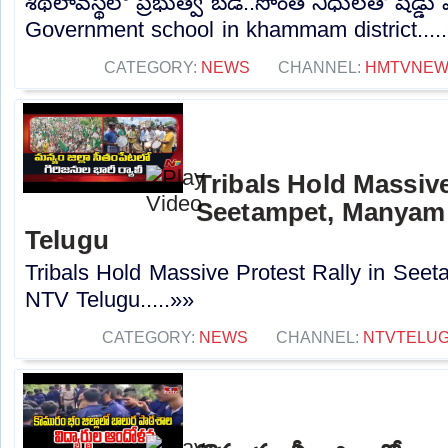
శిథిలావస్థలో ప్రభుత్వ బడి..సొంత నిధులతో షెడ్డు వ
Government school in khammam district....
CATEGORY:
NEWS
CHANNEL:
HMTVNE
Tribals Hold Massive
Seetampet, Manyam d
Telugu
Tribals Hold Massive Protest Rally in Seet
NTV Telugu.....»»
CATEGORY:
NEWS
CHANNEL:
NTVTELU