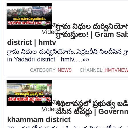
గ్రామ నిధుల దుర్వినియోగం
గ్రామస్తులు! | Gram S
district | hmtv
గ్రామ నిధుల దుర్వినియోగం..సెక్రటరీని నిలదీసిన 
in Yadadri district | hmtv.....»»
CATEGORY:
NEWS
CHANNEL:
HMTVNE
శిథిలావస్థలో ప్రభుత్వ బడ
వేసిన టీచర్లు | Gover
khammam district