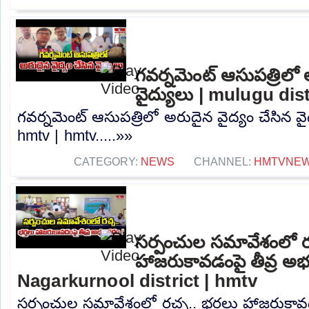
గవర్నమెంట్ ఆసుపత్రిలో 
వైద్యులు | mulugu dis
గవర్నమెంట్ ఆసుపత్రిలో అరుదైన వైద్యం చేసిన వై
hmtv | hmtv.....»»
CATEGORY:
NEWS
CHANNEL:
HMTVNE
సర్పంచుల సమావేశంలో రచ
హాజరుకావడంపై తీవ్ర అభ
Nagarkurnool district | hmtv
సర్పంచుల సమావేశంలో రచ్చ.. భర్తలు హాజరుకావడ