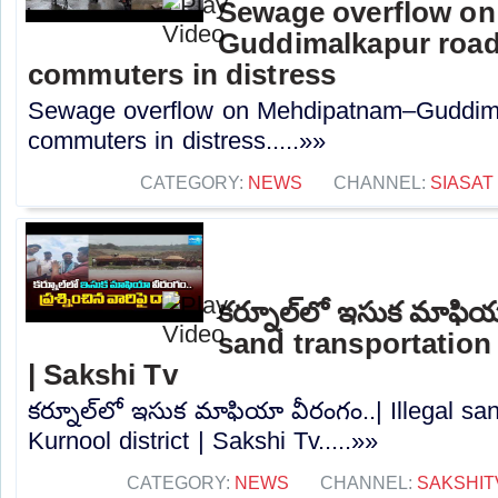
Sewage overflow o
Guddimalkapur road
commuters in distress
Sewage overflow on Mehdipatnam–Guddima
commuters in distress.....»»
CATEGORY:
NEWS
CHANNEL:
SIASAT
కర్నూల్‌లో ఇసుక మాఫియా
sand transportation 
| Sakshi Tv
కర్నూల్‌లో ఇసుక మాఫియా వీరంగం..| Illegal san
Kurnool district | Sakshi Tv.....»»
CATEGORY:
NEWS
CHANNEL:
SAKSHIT