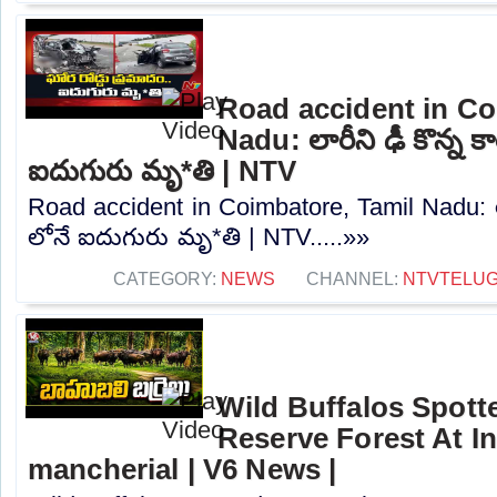
Road accident in Co
Nadu: లారీని ఢీ కొన్న కా
ఐదుగురు మృ*తి | NTV
Road accident in Coimbatore, Tamil Nadu: లారీ
లోనే ఐదుగురు మృ*తి | NTV.....»»
CATEGORY:
NEWS
CHANNEL:
NTVTELU
Wild Buffalos Spott
Reserve Forest At In
mancherial | V6 News |