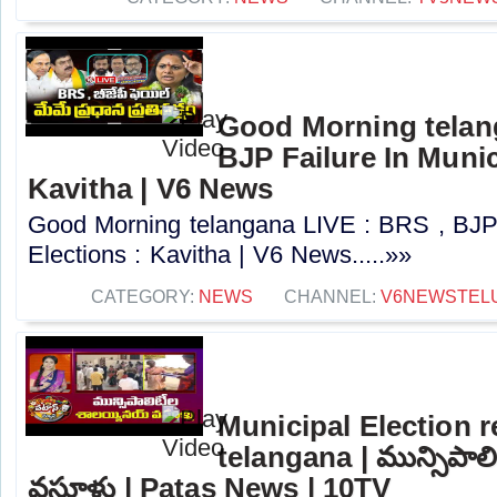
Good Morning telan
BJP Failure In Munic
Kavitha | V6 News
Good Morning telangana LIVE : BRS , BJP 
Elections : Kavitha | V6 News.....»»
CATEGORY:
NEWS
CHANNEL:
V6NEWSTEL
Municipal Election r
telangana | మున్సిపా
వసూళ్లు | Patas News | 10TV