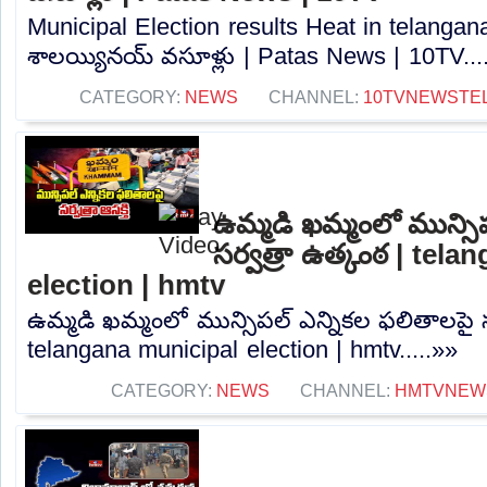
Municipal Election results Heat in telangana
శాలయ్యినయ్ వసూళ్లు | Patas News | 10TV...
CATEGORY:
NEWS
CHANNEL:
10TVNEWSTE
ఉమ్మడి ఖమ్మంలో మున్సి
సర్వత్రా ఉత్కంఠ | tel
election | hmtv
ఉమ్మడి ఖమ్మంలో మున్సిపల్ ఎన్నికల ఫలితాలపై స
telangana municipal election | hmtv.....»»
CATEGORY:
NEWS
CHANNEL:
HMTVNEW