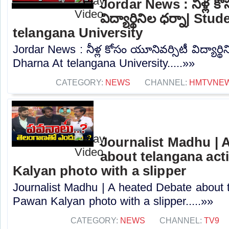
Jordar News : నీళ్ల కో
విద్యార్థినిల ధర్నా| St
telangana University
Jordar News : నీళ్ల కోసం యూనివర్సిటీ విద్యార్థ
Dharna At telangana University.....»»
CATEGORY:
NEWS
CHANNEL:
HMTVNE
Journalist Madhu | 
about telangana acti
Kalyan photo with a slipper
Journalist Madhu | A heated Debate about t
Pawan Kalyan photo with a slipper.....»»
CATEGORY:
NEWS
CHANNEL:
TV9