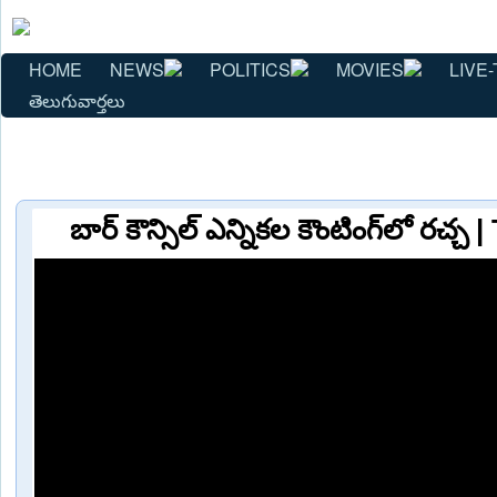
HOME
NEWS
POLITICS
MOVIES
LIVE-
తెలుగువార్తలు
బార్ కౌన్సిల్ ఎన్నికల కౌంటింగ్‌లో రచ్