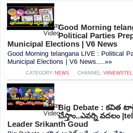
Good Morning telan
Political Parties Pre
Municipal Elections | V6 News
Good Morning telangana LIVE : Political Pa
Municipal Elections | V6 News.....»»
CATEGORY:
NEWS
CHANNEL:
V6NEWSTE
Big Debate : కవిత టార్గ
చేస్తాం..ఎవర్ని వదలం |
Leader Srikanth Goud