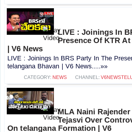
LIVE : Joinings In B
Presence Of KTR At
| V6 News
LIVE : Joinings In BRS Party In The Pres
telangana Bhavan | V6 News.....»»
CATEGORY:
NEWS
CHANNEL:
V6NEWSTEL
MLA Naini Rajende
Tejasvi Over Contr
On telangana Formation | V6