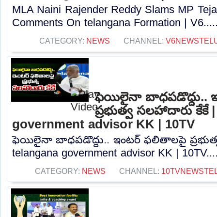
MLA Naini Rajender Reddy Slams MP Tejas
Comments On telangana Formation | V6....
CATEGORY:
NEWS
CHANNEL:
V6NEWSTEL
ఫెయిలైనా బాధపడొద్దు..
ప్రభుత్వ సలహాదారు కేకే
government advisor KK | 10TV
ఫెయిలైనా బాధపడొద్దు.. ఇంటర్ ఫలితాలపై ప్రభుత్
telangana government advisor KK | 10TV...
CATEGORY:
NEWS
CHANNEL:
10TVNEWSTE