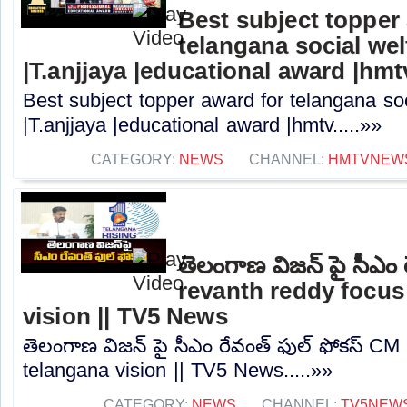
Best subject topper
telangana social we
|T.anjjaya |educational award |hmt
Best subject topper award for telangana so
|T.anjjaya |educational award |hmtv.....»»
CATEGORY:
NEWS
CHANNEL:
HMTVNEW
తెలంగాణ విజన్ పై సీఎం 
revanth reddy focus
vision || TV5 News
తెలంగాణ విజన్ పై సీఎం రేవంత్ ఫుల్ ఫోకస్ CM
telangana vision || TV5 News.....»»
CATEGORY:
NEWS
CHANNEL:
TV5NEW