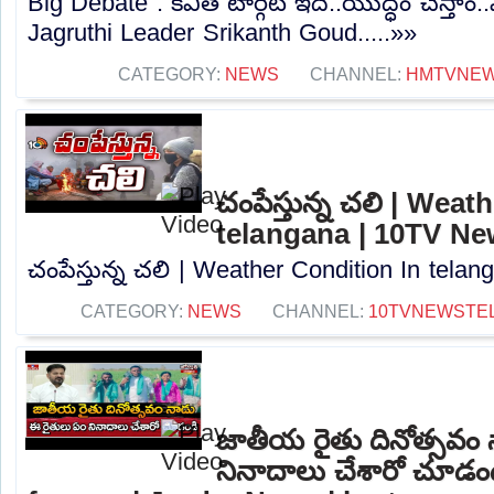
Big Debate : కవిత టార్గెట్ ఇదే..యుద్ధం చేస్తా
Jagruthi Leader Srikanth Goud.....»»
CATEGORY:
NEWS
CHANNEL:
HMTVNE
చంపేస్తున్న చలి | Wea
telangana | 10TV N
చంపేస్తున్న చలి | Weather Condition In tela
CATEGORY:
NEWS
CHANNEL:
10TVNEWSTE
జాతీయ రైతు దినోత్సవం
నినాదాలు చేశారో చూడం