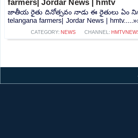
farmers| Jordar News | hmtv
జాతీయ రైతు దినోత్సవం నాడు ఈ రైతులు ఏం ని
telangana farmers| Jordar News | hmtv.....»
CATEGORY:
NEWS
CHANNEL:
HMTVNEW