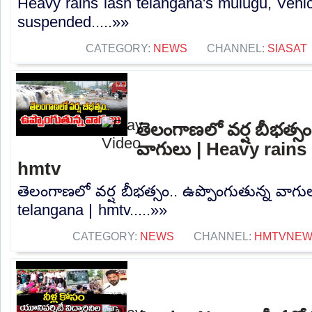
Heavy rains lash telangana's mulugu, Veh
suspended.....»»
CATEGORY:
NEWS
CHANNEL:
SIASAT
తెలంగాణలో వర్ష బీభత్సం
వాగులు | Heavy rains 
hmtv
తెలంగాణలో వర్ష బీభత్సం.. ఉప్పొంగుతున్న వాగు
telangana | hmtv.....»»
CATEGORY:
NEWS
CHANNEL:
HMTVNE