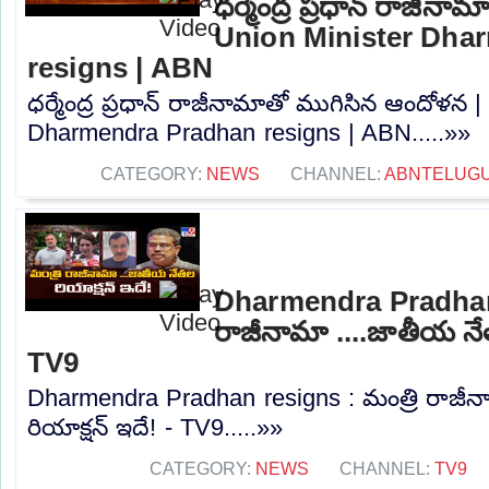
ధర్మేంద్ర ప్రధాన్ రాజీన
Union Minister Dha
resigns | ABN
ధర్మేంద్ర ప్రధాన్ రాజీనామాతో ముగిసిన ఆందోళన 
Dharmendra Pradhan resigns | ABN.....»»
CATEGORY:
NEWS
CHANNEL:
ABNTELUG
Dharmendra Pradhan 
రాజీనామా ....జాతీయ నేత
TV9
Dharmendra Pradhan resigns : మంత్రి రాజీ
రియాక్షన్ ఇదే! - TV9.....»»
CATEGORY:
NEWS
CHANNEL:
TV9