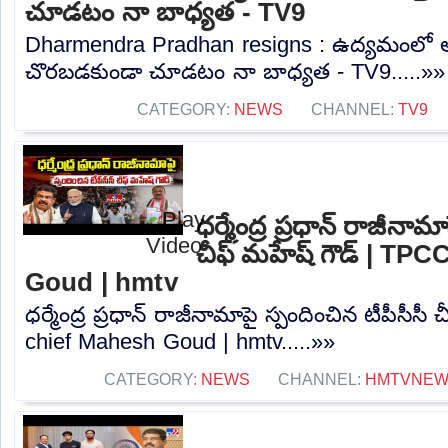
చూడటం నా బాధ్యత - TV9
Dharmendra Pradhan resigns : ఉద్యమంలో అ
చొరబడకుండా చూడటం నా బాధ్యత - TV9.....»»
CATEGORY:
NEWS
CHANNEL:
TV9
ధర్మేంద్ర ప్రధాన్ రాజీనామ
చీఫ్ మహేష్ గౌడ్ | TP
Goud | hmtv
ధర్మేంద్ర ప్రధాన్ రాజీనామాపై స్పందించిన టీపీసీస
chief Mahesh Goud | hmtv.....»»
CATEGORY:
NEWS
CHANNEL:
HMTVNE