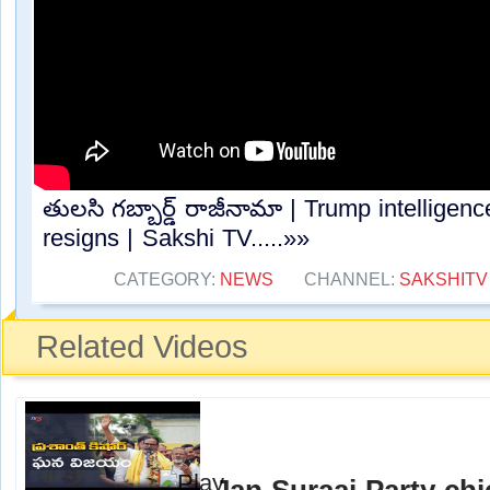
తులసి గబ్బార్డ్ రాజీనామా | Trump intelligen
resigns | Sakshi TV.....»»
CATEGORY:
NEWS
CHANNEL:
SAKSHITV
Related Videos
Jan Suraaj Party chi