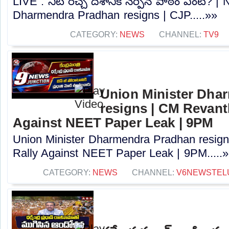
LIVE : నీట్ రచ్చ దేశానికి నేర్పిన పాఠం ఏంటి? 
Dharmendra Pradhan resigns | CJP.....»»
CATEGORY:
NEWS
CHANNEL:
TV9
Union Minister Dha
resigns | CM Revant
Against NEET Paper Leak | 9PM
Union Minister Dharmendra Pradhan resig
Rally Against NEET Paper Leak | 9PM.....
CATEGORY:
NEWS
CHANNEL:
V6NEWSTEL