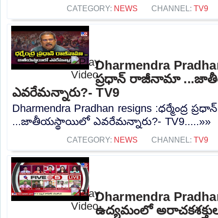
CATEGORY:
NEWS
CHANNEL:
TV9
Dharmendra Pradhan r
ప్రధాన్ రాజీనామా ...జా
ఎవరేమన్నారు?- TV9
Dharmendra Pradhan resigns :ధర్మేంద్ర ప్రధాన
...జాతీయస్థాయిలో ఎవరేమన్నారు?- TV9.....»»
CATEGORY:
NEWS
CHANNEL:
TV9
Dharmendra Pradhan
ఉద్యమంలో అరాచకశక్తు