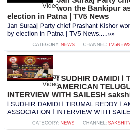
won the Bankipur a
election in Patna | TV5 News
Jan Suraaj Party chief Prashant Kishor wo
by-election in Patna | TV5 News.....»»
CATEGORY:
NEWS
CHANNEL:
TV5NEW
l SUDHIR DAMIDI l
AMERICAN TELUGU
INTERVIEW WITH SAILESH sakshi
l SUDHIR DAMIDI l TIRUMAL REDDY l
ASSOCIATION l INTERVIEW WITH SAILESH 
CATEGORY:
NEWS
CHANNEL:
SAKSHIT