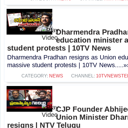
Dharmendra Pradhan
education minister 
student protests | 10TV News
Dharmendra Pradhan resigns as Union educ
massive student protests | 10TV News.....»
CATEGORY:
NEWS
CHANNEL:
10TVNEWSTE
CJP Founder Abhije
Union Minister Dha
resigns | NTV Telugu