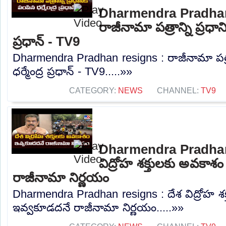
Dharmendra Pradhan
రాజీనామా పత్రాన్ని ప్రధాని
ప్రధాన్ - TV9
Dharmendra Pradhan resigns : రాజీనామా పత్రాన
ధర్మేంద్ర ప్రధాన్ - TV9.....»»
CATEGORY:
NEWS
CHANNEL:
TV9
Dharmendra Pradhan 
విద్రోహ శక్తులకు అవకాశ
రాజీనామా నిర్ణయం
Dharmendra Pradhan resigns : దేశ విద్రోహ శ
ఇవ్వకూడదనే రాజీనామా నిర్ణయం.....»»