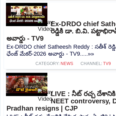
Ex-DRDO chief Sathe
రెడ్డికి డా. బి.వి. పట్టాభ
అవార్డు - TV9
Ex-DRDO chief Satheesh Reddy : సతీశ్ రెడ్డికి
ఛేంజ్ మేకర్-2026 అవార్డు - TV9.....»»
CATEGORY:
NEWS
CHANNEL:
TV9
LIVE : నీట్ రచ్చ దేశానిక
NEET controversy, 
Pradhan resigns | CJP