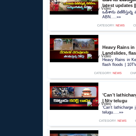
latest updates 
ఒడిశాను వణికిస్తున్
ABN.....»»
CATEGORY:
NEWS
C
Heavy Rains in K
Landslides, fla
Heavy Rains in Kera
flash floods | 10TV
CATEGORY:
NEWS
CH
‘Can’t lathicha
| Ntv telugu
‘Can’t lathicharge
telugu.....»»
CATEGORY:
NEWS