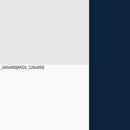
_160x600}
{fAD1_120x600}