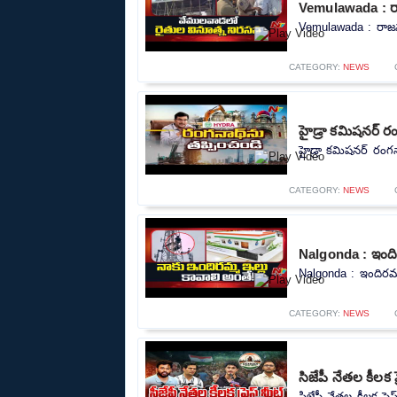
Vemulawada : రాజన
Vemulawada : రాజన్న 
CATEGORY:
NEWS
హైడ్రా కమిషనర్ ర
హైడ్రా కమిషనర్ రంగన
CATEGORY:
NEWS
Nalgonda : ఇందిర
Nalgonda : ఇందిరమ్మ
CATEGORY:
NEWS
సిజేపీ నేతల కీలక 
సిజేపీ నేతల కీలక ప్