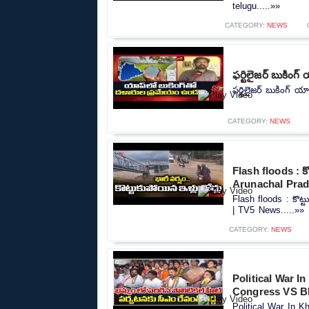
telugu.....»»
CATEGORY:
NEWS
ఫర్టిలైజర్ బుకింగ
ఫర్టిలైజర్ బుకింగ్ య
CATEGORY:
NEWS
Flash floods : క
Arunachal Prad
Flash floods : కొట్
| TV5 News.....»»
CATEGORY:
NEWS
Political War I
Congress VS B
Political War In 