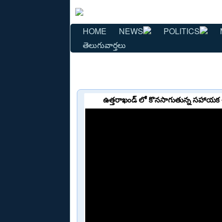
HOME
NEWS
POLITICS
తెలుగువార్తలు
ఉత్తరాఖండ్ లో కొనసాగుతున్న సహాయక 