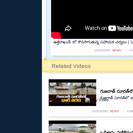
ఉత్తరాఖండ్ లో కొనసాగుతున్న సహాయక చర్యలు | U
CATEGORY:
NEWS
C
Related Videos
గుజరాత్‌ సూరత్‌ల
గుజరాత్‌ సూరత్‌లో భ
CATEGORY:
NEWS
CH
ఒడిశాను వణికిస్త