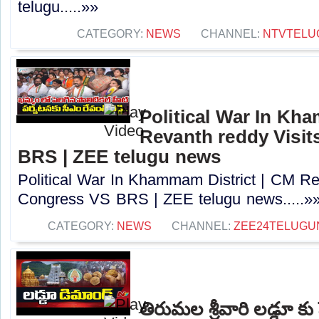
telugu.....»»
CATEGORY:
NEWS
CHANNEL:
NTVTELU
Political War In Kh
Revanth reddy Visit
BRS | ZEE telugu news
Political War In Khammam District | CM Rev
Congress VS BRS | ZEE telugu news.....»
CATEGORY:
NEWS
CHANNEL:
ZEE24TELUG
తిరుమల శ్రీవారి లడ్డూ కు