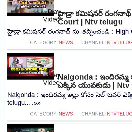
హైడ్రా కమిషనర్ రంగనాథ్
Court | Ntv telugu
హైడ్రా కమిషనర్ రంగనాథ్ ను తప్పించండి : High C
CATEGORY:
NEWS
CHANNEL:
NTVTELU
Nalgonda : ఇందిరమ్మ ఇల
ఎక్కిన యువకుడు | Ntv
Nalgonda : ఇందిరమ్మ ఇల్లు కోసం సెల్ టవర్ ఎ
telugu.....»»
CATEGORY:
NEWS
CHANNEL:
NTVTELU