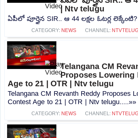
| Ntv telugu
ఏపీలో పూర్తైన SIR.. ఆ 44 లక్షల ఓటర్ల లెక్కేంటి?
CATEGORY:
NEWS
CHANNEL:
NTVTELU
Telangana CM Reva
Proposes Lowering 
Age to 21 | OTR | Ntv telugu
Telangana CM Revanth Reddy Proposes Lo
Contest Age to 21 | OTR | Ntv telugu.....»»
CATEGORY:
NEWS
CHANNEL:
NTVTELU