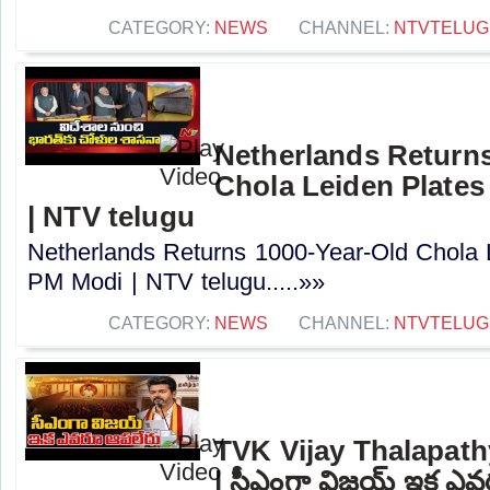
CATEGORY:
NEWS
CHANNEL:
NTVTELUG
Netherlands Returns
Chola Leiden Plates 
| NTV telugu
Netherlands Returns 1000-Year-Old Chola L
PM Modi | NTV telugu.....»»
CATEGORY:
NEWS
CHANNEL:
NTVTELUG
TVK Vijay Thalapat
| సీఎంగా విజయ్ ఇక ఎవ