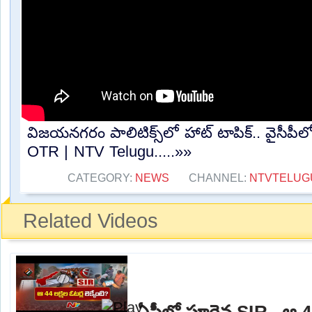
విజయనగరం పాలిటిక్స్‌లో హాట్ టాపిక్.. వైసీపీలో 
OTR | NTV Telugu.....»»
CATEGORY:
NEWS
CHANNEL:
NTVTELUG
Related Videos
ఏపీలో పూర్తైన SIR.. ఆ 44