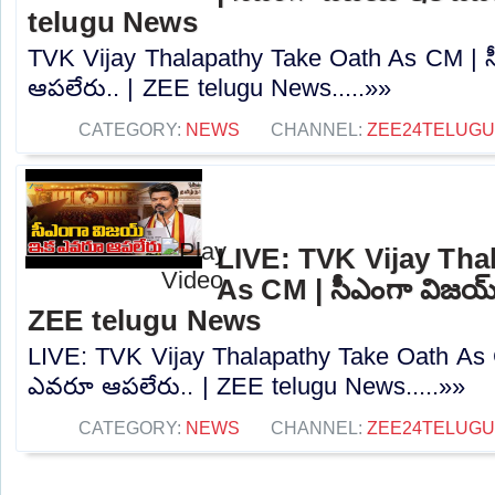
telugu News
TVK Vijay Thalapathy Take Oath As CM |
ఆపలేరు.. | ZEE telugu News.....»»
CATEGORY:
NEWS
CHANNEL:
ZEE24TELUG
LIVE: TVK Vijay Tha
As CM | సీఎంగా విజయ్
ZEE telugu News
LIVE: TVK Vijay Thalapathy Take Oath As
ఎవరూ ఆపలేరు.. | ZEE telugu News.....»»
CATEGORY:
NEWS
CHANNEL:
ZEE24TELUG