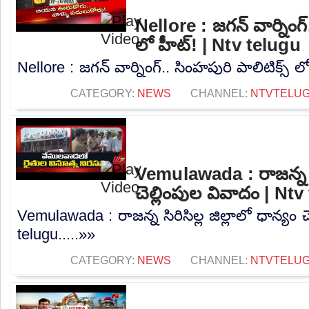
Nellore : జగన్ వార్నింగ్
లో హీట్! | Ntv telugu
Nellore : జగన్ వార్నింగ్.. సింహపురి పాలిటిక్స్ ల
CATEGORY:
NEWS
CHANNEL:
NTVTELU
Vemulawada : రాజన్న సిర
చెల్లింపుల వివాదం | Nt
Vemulawada : రాజన్న సిరిసిల్ల జిల్లాలో ధాన్యం 
telugu.....»»
CATEGORY:
NEWS
CHANNEL:
NTVTELU