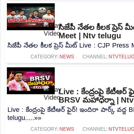
సిజేపీ నేతల కీలక ప్రెస్
Meet | Ntv telugu
సిజేపీ నేతల కీలక ప్రెస్ మీట్ Live : CJP Press 
CATEGORY:
NEWS
CHANNEL:
NTVTELU
Live : కేంద్రంపై కేటీఆర్ ఫ
BRSV మహాధర్నా | Ntv
Live : కేంద్రంపై కేటీఆర్ ఫైర్! ఇందిరా పార్క్ వద
telugu.....»»
CATEGORY:
NEWS
CHANNEL:
NTVTELU