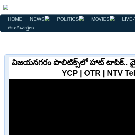
HOME
NEWS
POLITICS
MOVIES
LIVE-
తెలుగువార్తలు
విజయనగరం పాలిటిక్స్‌లో హాట్ టాపిక్.. వైసీ
YCP | OTR | NTV Te