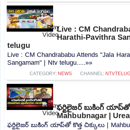
Live : CM Chandrab
Harathi-Pavithra Sa
telugu
Live : CM Chandrababu Attends "Jala Harat
Sangamam" | Ntv telugu.....»»
CATEGORY:
NEWS
CHANNEL:
NTVTELU
ఫర్టిలైజర్ బుకింగ్ యాప్‌తో
Mahbubnagar | Urea 
ఫర్టిలైజర్ బుకింగ్ యాప్‌తో కొత్త చిక్కులు | Ma