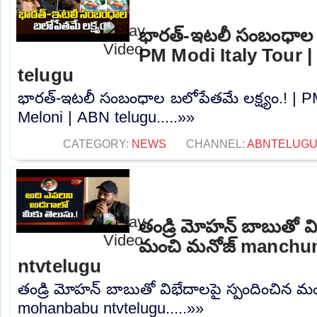
భారత్-ఇటలీ సంబంధాల బల
PM Modi Italy Tour |
telugu
భారత్-ఇటలీ సంబంధాల బలోపేతమే లక్ష్యం.! | PM
Meloni | ABN telugu.....»»
CATEGORY:
NEWS
CHANNEL:
ABNTELUGU
తండ్రి మోహన్ బాబుతో వి
మంచి మనోజ్ manch
ntvtelugu
తండ్రి మోహన్ బాబుతో విభేదాలపై స్పందించిన
mohanbabu ntvtelugu.....»»