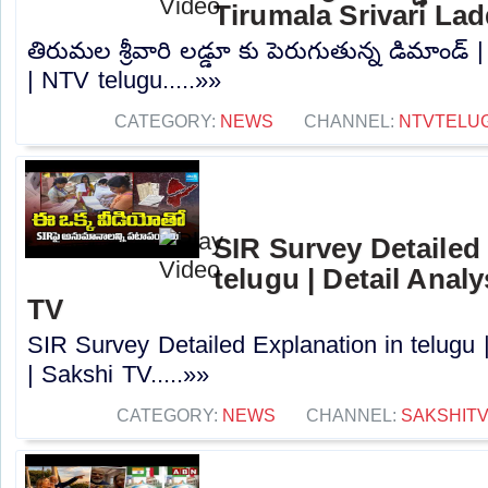
Tirumala Srivari La
తిరుమల శ్రీవారి లడ్డూ కు పెరుగుతున్న డిమాండ్ 
| NTV telugu.....»»
CATEGORY:
NEWS
CHANNEL:
NTVTELU
SIR Survey Detailed
telugu | Detail Anal
TV
SIR Survey Detailed Explanation in telugu 
| Sakshi TV.....»»
CATEGORY:
NEWS
CHANNEL:
SAKSHIT