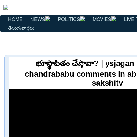
HOME
NEWS
POLITICS
MOVIES
LIVE-
తెలుగువార్తలు
భూస్థాపితం చేస్తావా? | ysjaga
chandrababu comments in abn
sakshitv