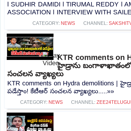
l SUDHIR DAMIDI l TIRUMAL REDDY l
ASSOCIATION l INTERVIEW WITH SAILESH 
CATEGORY:
NEWS
CHANNEL:
SAKSHIT
KTR comments on Hy
హైడ్రాను బంగాళాఖాతంలో ప
సంచలన వ్యాఖ్యలు
KTR comments on Hydra demolitions | హైడ
పడేస్తాం! కేటీఆర్ సంచలన వ్యాఖ్యలు.....»»
CATEGORY:
NEWS
CHANNEL:
ZEE24TELUG