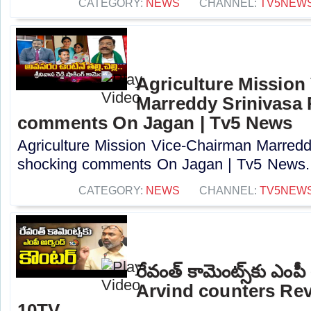
CATEGORY:
NEWS
CHANNEL:
TV5NEW
Agriculture Mission
Marreddy Srinivasa
comments On Jagan | Tv5 News
Agriculture Mission Vice-Chairman Marred
shocking comments On Jagan | Tv5 News..
CATEGORY:
NEWS
CHANNEL:
TV5NEW
రేవంత్ కామెంట్స్‌కు ఎంపీ
Arvind counters Re
10TV