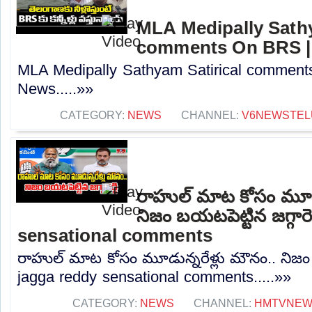
MLA Medipally Sathy
comments On BRS |
MLA Medipally Sathyam Satirical commen
News.....»»
CATEGORY:
NEWS
CHANNEL:
V6NEWSTEL
రాహుల్ మాట కోసం మూడు
నిజం బయటపెట్టిన జగ్గారె
sensational comments
రాహుల్ మాట కోసం మూడున్నరేళ్లు మౌనం.. నిజం బయ
jagga reddy sensational comments.....»»
CATEGORY:
NEWS
CHANNEL:
HMTVNE