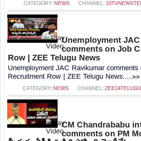
CATEGORY:
NEWS
CHANNEL:
10TVNEWSTE
Unemployment JAC
comments on Job Cr
Row | ZEE Telugu News
Unemployment JAC Ravikumar comments o
Recruitment Row | ZEE Telugu News.....»»
CATEGORY:
NEWS
CHANNEL:
ZEE24TELUG
CM Chandrababu int
comments on PM Modi