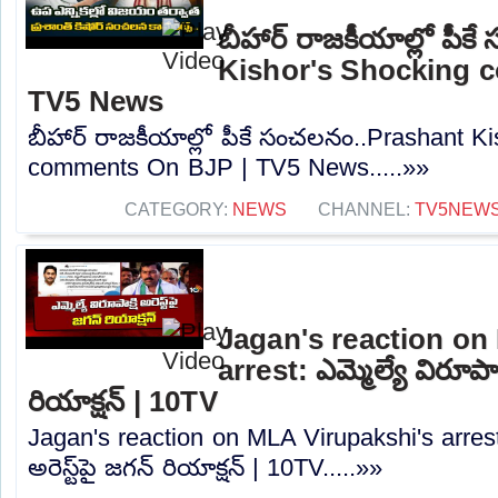
బీహార్ రాజకీయాల్లో పీ
Kishor's Shocking 
TV5 News
బీహార్ రాజకీయాల్లో పీకే సంచలనం..Prashant K
comments On BJP | TV5 News.....»»
CATEGORY:
NEWS
CHANNEL:
TV5NEW
Jagan's reaction on
arrest: ఎమ్మెల్యే విరూపాక్షి
రియాక్షన్‌ | 10TV
Jagan's reaction on MLA Virupakshi's arrest: ఎ
అరెస్ట్‌పై జగన్‌ రియాక్షన్‌ | 10TV.....»»