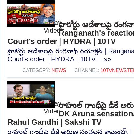
హైకోర్టు ఆదేశాలపై రంగనాథ
Ranganath's reactio
Court's order | HYDRA | 10TV
హైకోర్టు ఆదేశాలపై రంగనాథ్ రియాక్షన్ | Rangana
Court's order | HYDRA | 10TV.....»»
CATEGORY:
NEWS
CHANNEL:
10TVNEWSTE
రాహుల్ గాంధీపై డీకే అర
DK Aruna sensation
Rahul Gandhi | Sakshi TV
రాహుల్ గాంధీపై డీకే అరుణ సంచలన కామెంట్స్ 