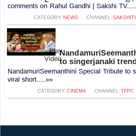
comments on Rahul Gandhi | Sakshi TV....
CATEGORY:
NEWS
CHANNEL:
SAKSHIT
NandamuriSeemanthi
to singerjanaki trend
NandamuriSeemanthini Special Tribute to si
viral short.....»»
CATEGORY:
CINEMA
CHANNEL:
TFPC