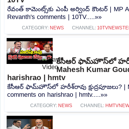
రేవంత్ కామెంట్స్‌కు ఎంపీ అర్వింద్ కౌంటర్ | MP
Revanth's comments | 10TV.....»»
CATEGORY:
NEWS
CHANNEL:
10TVNEWSTE
కేసీఆర్ ఫామ్‌హౌస్‌లో హరీ
Mahesh Kumar Gou
harishrao | hmtv
కేసీఆర్ ఫామ్‌హౌస్‌లో హరీశ్‌రావు క్షుద్రపూజల
comments on harishrao | hmtv.....»»
CATEGORY:
NEWS
CHANNEL:
HMTVNE