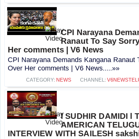
CPI Narayana Dema
Ranaut To Say Sorry
Her comments | V6 News
CPI Narayana Demands Kangana Ranaut T
Over Her comments | V6 News.....»»
CATEGORY:
NEWS
CHANNEL:
V6NEWSTEL
l SUDHIR DAMIDI l
AMERICAN TELUGU
INTERVIEW WITH SAILESH sakshi