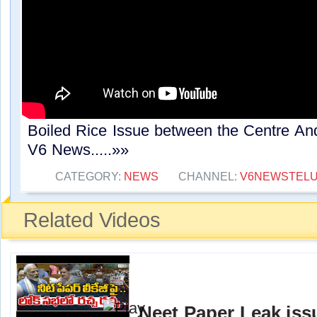
Boiled Rice Issue between the Centre An
V6 News.....»»
CATEGORY:
NEWS
CHANNEL:
V6NEWSTEL
Related Videos
Neet Paper Leak iss