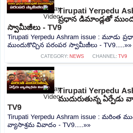
Tirupati Yerpedu A
ప్రధాన డిమాండ్లతో ముం
స్వామీజీలు - TV9
Tirupati Yerpedu Ashram issue : మూడు ప్రధా
ముందుకొచ్చిన పరంపర స్వామీజీలు - TV9.....»»
CATEGORY:
NEWS
CHANNEL:
TV9
Tirupati Yerpedu As
ముదురుతున్న ఏర్పేడు వ్
TV9
Tirupati Yerpedu Ashram issue : మరింత ముద
వ్యాసాశ్రమ వివాదం - TV9.....»»