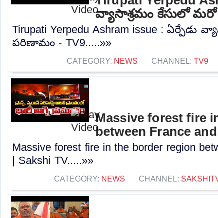
వ్యాసాశ్రమం కేసులో మర
Tirupati Yerpedu Ashram issue : ఏర్పేడు వ్య
పరిణామం - TV9.....»»
CATEGORY:
NEWS
CHANNEL:
TV9
Massive forest fire 
between France and 
Massive forest fire in the border region b
| Sakshi TV.....»»
CATEGORY:
NEWS
CHANNEL:
SAKSHIT