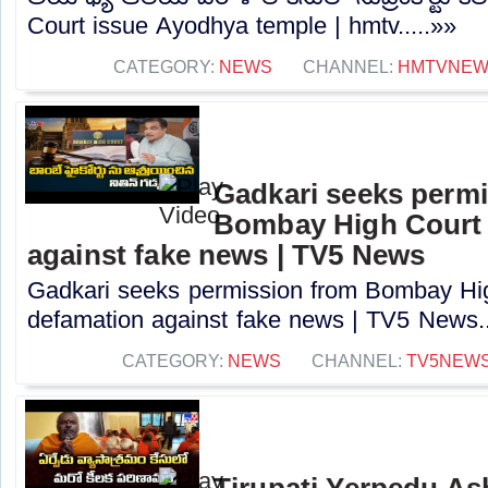
Court issue Ayodhya temple | hmtv.....»»
CATEGORY:
NEWS
CHANNEL:
HMTVNE
Gadkari seeks perm
Bombay High Court t
against fake news | TV5 News
Gadkari seeks permission from Bombay High
defamation against fake news | TV5 News..
CATEGORY:
NEWS
CHANNEL:
TV5NEW
Tirupati Yerpedu Ash