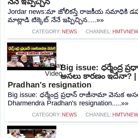
నేనే ఇప్పిచ్చిన
Jordar news:మా జోలికస్తే రాజకీయ సమాధికి డప్
మాట్లాడి టిక్కెట్ నేనే ఇప్పిచ్చిన.....»»
CATEGORY:
NEWS
CHANNEL:
HMTVNE
Big issue: ధర్మేంద్ర ప్ర
అసలు కారణం ఇదేనా? 
Pradhan's resignation
Big issue: ధర్మేంద్ర ప్రధాన్ రాజీనామా వెనుక 
Dharmendra Pradhan's resignation.....»»
CATEGORY:
NEWS
CHANNEL:
HMTVNE