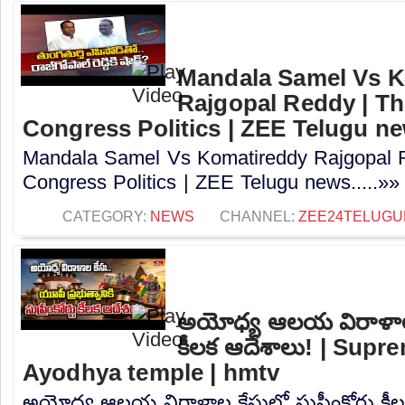
Mandala Samel Vs 
Rajgopal Reddy | Th
Congress Politics | ZEE Telugu n
Mandala Samel Vs Komatireddy Rajgopal R
Congress Politics | ZEE Telugu news.....»»
CATEGORY:
NEWS
CHANNEL:
ZEE24TELUG
అయోధ్య ఆలయ విరాళాల కే
కీలక ఆదేశాలు! | Supr
Ayodhya temple | hmtv
అయోధ్య ఆలయ విరాళాల కేసులో సుప్రీంకోర్టు కీ