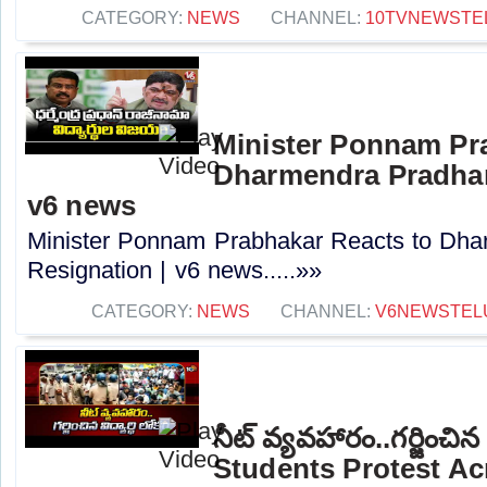
CATEGORY:
NEWS
CHANNEL:
10TVNEWSTE
Minister Ponnam Pr
Dharmendra Pradhan
v6 news
Minister Ponnam Prabhakar Reacts to Dha
Resignation | v6 news.....»»
CATEGORY:
NEWS
CHANNEL:
V6NEWSTEL
నీట్ వ్యవహారం..గర్జించిన వ
Students Protest Ac