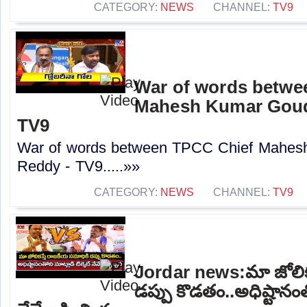
CATEGORY:
NEWS
CHANNEL:
TV9
War of words betwe
Mahesh Kumar Goud
TV9
War of words between TPCC Chief Mahes
Reddy - TV9.....»»
CATEGORY:
NEWS
CHANNEL:
TV9
Jordar news:మా జోలిక
డప్పు కొడతం..అధిష్టానంతో