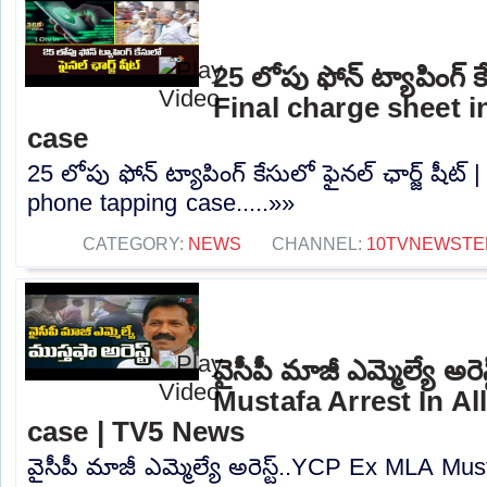
25 లోపు ఫోన్ ట్యాపింగ్ కే
Final charge sheet 
case
25 లోపు ఫోన్ ట్యాపింగ్ కేసులో ఫైనల్ ఛార్జ్ షీట్
phone tapping case.....»»
CATEGORY:
NEWS
CHANNEL:
10TVNEWSTE
వైసీపీ మాజీ ఎమ్మెల్యే అ
Mustafa Arrest In A
case | TV5 News
వైసీపీ మాజీ ఎమ్మెల్యే అరెస్ట్..YCP Ex MLA Mus