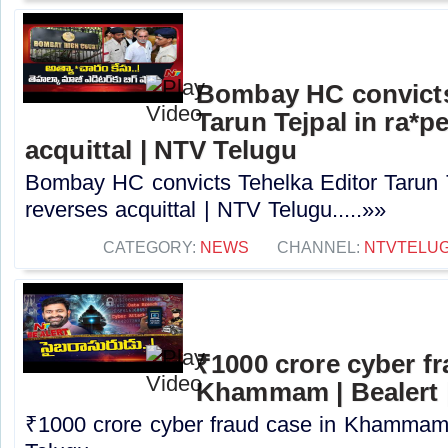
Bombay HC convicts
Tarun Tejpal in ra*p
acquittal | NTV Telugu
Bombay HC convicts Tehelka Editor Tarun T
reverses acquittal | NTV Telugu.....»»
CATEGORY:
NEWS
CHANNEL:
NTVTELU
₹1000 crore cyber fr
Khammam | Bealert 
₹1000 crore cyber fraud case in Khammam 