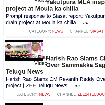
Yakutpura MLA insp
project at Moula ka chilla
Prompt response to Siasat report: Yakutpu
drain project at Moula ka chilla.....»»
CATEGORY:
NEWS
CHANNEL:
SIASAT
Harish Rao Slams 
Over Sammakka Saga
Telugu News
Harish Rao Slams CM Revanth Reddy Ov
project | ZEE Telugu News.....»»
CATEGORY:
NEWS
CHANNEL:
ZEE24TELUG