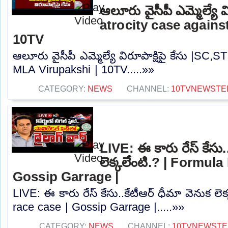
ఆలూరు వైసీపీ ఎమ్మెల్యే వ
atrocity case agains
10TV
ఆలూరు వైసీపీ ఎమ్మెల్యే విరూపాక్షిపై కేసు |SC,S
MLA Virupakshi | 10TV.....»»
CATEGORY:
NEWS
CHANNEL:
10TVNEWSTE
LIVE: ఈ కారు రేస్‌ కేసు.
లెక్కలేంటి.? | Formula
Gossip Garrage |
LIVE: ఈ కారు రేస్‌ కేసు..కేటీఆర్ ధీమా వెనుక లె
race case | Gossip Garrage |.....»»
CATEGORY:
NEWS
CHANNEL:
10TVNEWSTE