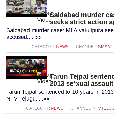
Saidabad murder ca
seeks strict action 
Saidabad murder case: MLA yakutpura seeks
accused.....»»
CATEGORY:
NEWS
CHANNEL:
SIASAT
Tarun Tejpal sentenc
2013 se*xual assault
Tarun Tejpal sentenced to 10 years in 2013
NTV Telugu.....»»
CATEGORY:
NEWS
CHANNEL:
NTVTELU