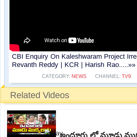
CBI Enquiry On Kaleshwaram Project Irre
Revanth Reddy | KCR | Harish Rao.....»»
CATEGORY:
NEWS
CHANNEL:
TV9
Related Videos
ఇందూరు లో మూడు ముక