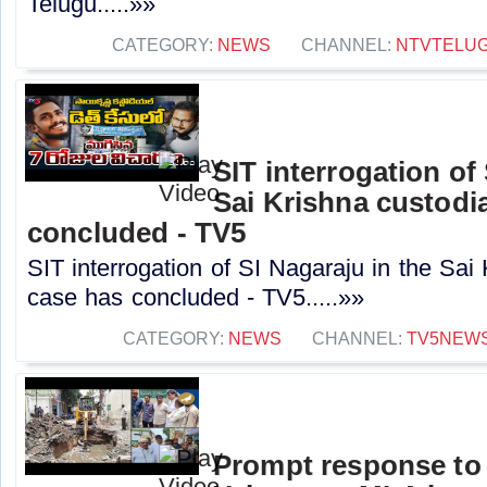
Telugu.....»»
CATEGORY:
NEWS
CHANNEL:
NTVTELU
SIT interrogation of
Sai Krishna custodi
concluded - TV5
SIT interrogation of SI Nagaraju in the Sai
case has concluded - TV5.....»»
CATEGORY:
NEWS
CHANNEL:
TV5NEW
Prompt response to 