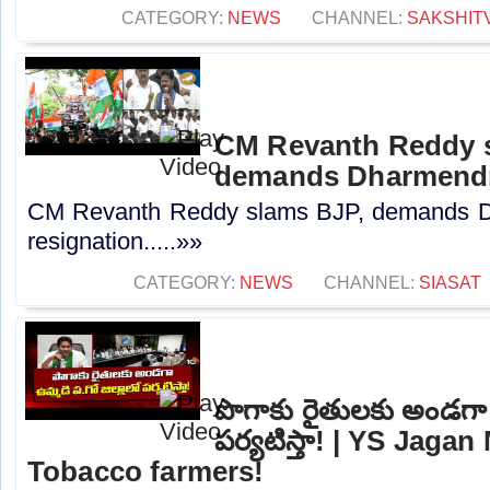
CATEGORY:
NEWS
CHANNEL:
SAKSHIT
CM Revanth Reddy 
demands Dharmendra
CM Revanth Reddy slams BJP, demands D
resignation.....»»
CATEGORY:
NEWS
CHANNEL:
SIASAT
పొగాకు రైతులకు అండగా ఉ
పర్యటిస్తా! | YS Jaga
Tobacco farmers!