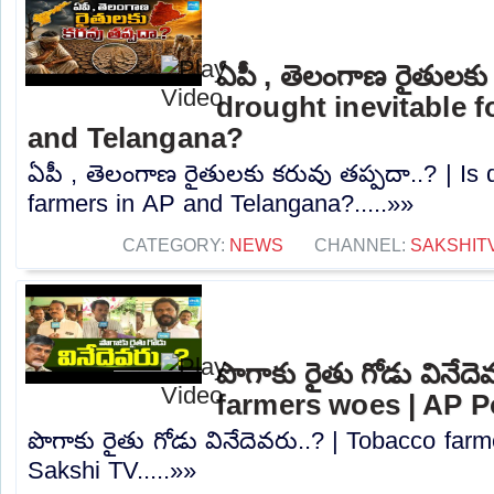
ఏపీ , తెలంగాణ రైతులకు 
drought inevitable f
and Telangana?
ఏపీ , తెలంగాణ రైతులకు కరువు తప్పదా..? | Is d
farmers in AP and Telangana?.....»»
CATEGORY:
NEWS
CHANNEL:
SAKSHIT
పొగాకు రైతు గోడు వినేద
farmers woes | AP Po
పొగాకు రైతు గోడు వినేదెవరు..? | Tobacco farm
Sakshi TV.....»»