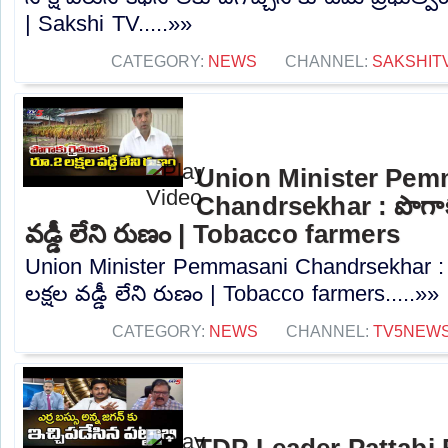
| Sakshi TV.....»»
CATEGORY:
NEWS
CHANNEL:
SAKSHIT
Union Minister Pem
Chandrsekhar : పొగాకు
వడ్డీ లేని రుణం | Tobacco farmers
Union Minister Pemmasani Chandrsekhar : 
లక్షల వడ్డీ లేని రుణం | Tobacco farmers.....»»
CATEGORY:
NEWS
CHANNEL:
TV5NEW
TDP Leader Pattabi