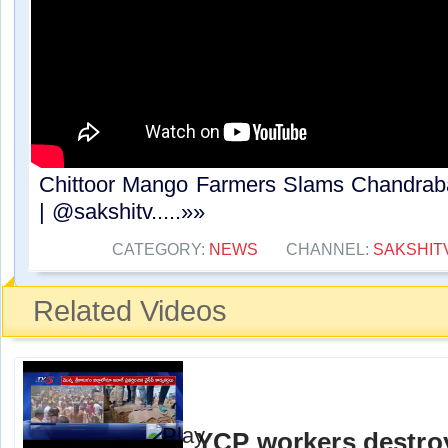
Chittoor Mango Farmers Slams Chandrab
| @sakshitv.....»»
CATEGORY:
NEWS
CHANNEL:
SAKSHIT
Related Videos
YCP workers destro