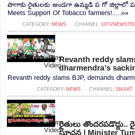
పొగాకు రైతులకు అండగా ఉమ్మడి ప గో జిల్లాలో పర
Meets Support Of Tobacco farmers!.....»»
CATEGORY:
NEWS
CHANNEL:
10TVNEWSTE
Revanth reddy slam
dharmendra's sacki
Revanth reddy slams BJP, demands dharmen
CATEGORY:
NEWS
CHANNEL:
SIASAT
రైతులు తొందరపడొద్దు.. 
సూచన | Minister Tum