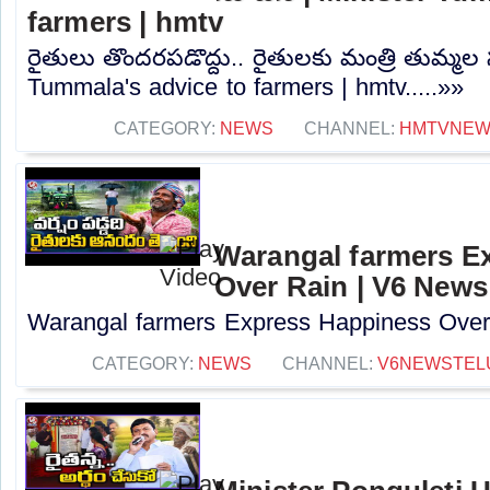
farmers | hmtv
రైతులు తొందరపడొద్దు.. రైతులకు మంత్రి తుమ్మల
Tummala's advice to farmers | hmtv.....»»
CATEGORY:
NEWS
CHANNEL:
HMTVNE
Warangal farmers E
Over Rain | V6 News
Warangal farmers Express Happiness Over 
CATEGORY:
NEWS
CHANNEL:
V6NEWSTEL