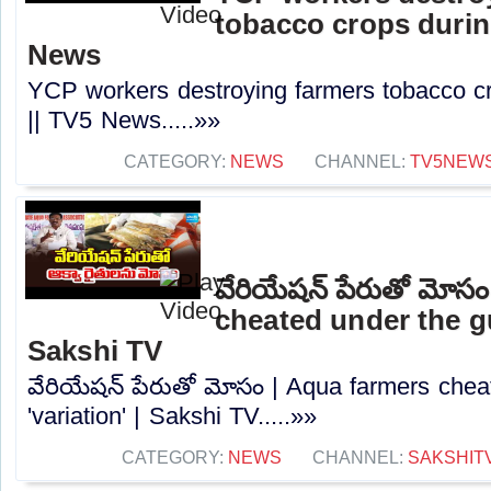
tobacco crops during
News
YCP workers destroying farmers tobacco cr
|| TV5 News.....»»
CATEGORY:
NEWS
CHANNEL:
TV5NEW
వేరియేషన్ పేరుతో మోస
cheated under the gui
Sakshi TV
వేరియేషన్ పేరుతో మోసం | Aqua farmers chea
'variation' | Sakshi TV.....»»
CATEGORY:
NEWS
CHANNEL:
SAKSHIT