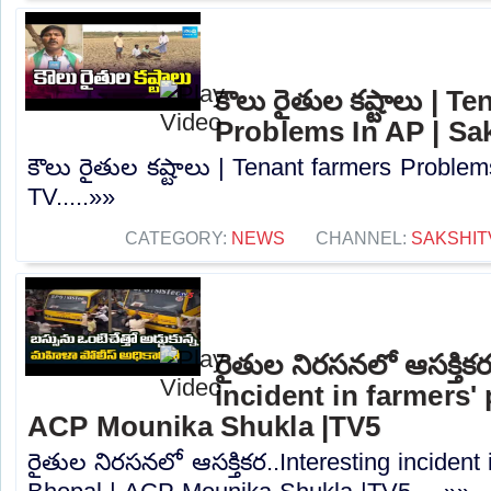
కౌలు రైతుల కష్టాలు | T
Problems In AP | Sa
కౌలు రైతుల కష్టాలు | Tenant farmers Problem
TV.....»»
CATEGORY:
NEWS
CHANNEL:
SAKSHIT
రైతుల నిరసనలో ఆసక్తిక
incident in farmers'
ACP Mounika Shukla |TV5
రైతుల నిరసనలో ఆసక్తికర..Interesting incident 