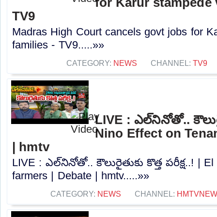
for Karur stampede v
TV9
Madras High Court cancels govt jobs for K
families - TV9.....»»
CATEGORY:
NEWS
CHANNEL:
TV9
LIVE : ఎల్‌నినోతో.. కౌలురై
Nino Effect on Tena
| hmtv
LIVE : ఎల్‌నినోతో.. కౌలురైతుకు కొత్త పరీక్ష..! |
farmers | Debate | hmtv.....»»
CATEGORY:
NEWS
CHANNEL:
HMTVNE