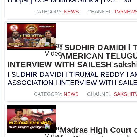
Bhopal | ACP Mounika Shukla |TV5.....»»
CATEGORY:
NEWS
CHANNEL:
TV5NEW
l SUDHIR DAMIDI l
AMERICAN TELUGU
INTERVIEW WITH SAILESH sakshi
l SUDHIR DAMIDI l TIRUMAL REDDY l
ASSOCIATION l INTERVIEW WITH SAILESH 
CATEGORY:
NEWS
CHANNEL:
SAKSHIT
Madras High Court c