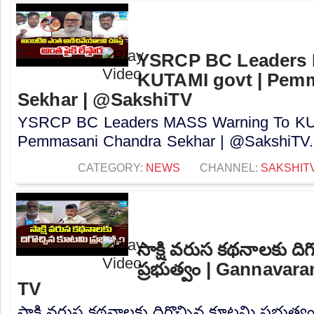
YSRCP BC Leaders 
KUTAMI govt | Pem
Sekhar | @SakshiTV
YSRCP BC Leaders MASS Warning To KUT
Pemmasani Chandra Sekhar | @SakshiTV..
CATEGORY:
NEWS
CHANNEL:
SAKSHIT
సాక్షి వరుస కథనాలకు ది
ప్రభుత్వం | Gannavar
TV
సాక్షి వరుస కథనాలకు దిగొచ్చిన కూటమి ప్రభుత