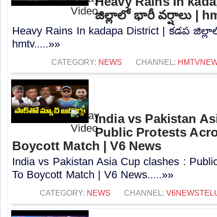
Heavy Rains In kadap
జిల్లాలో భారీ వర్షాలు | 
Heavy Rains In kadapa District | కడప జిల్లాలో
hmtv.....»»
CATEGORY:
NEWS
CHANNEL:
HMTVNE
India vs Pakistan As
Public Protests Acro
Boycott Match | V6 News
India vs Pakistan Asia Cup clashes : Publi
To Boycott Match | V6 News.....»»
CATEGORY:
NEWS
CHANNEL:
V6NEWSTEL