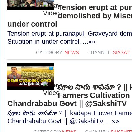
Tension erupt at pu
demolished by Miscr
under control
Tension erupt at puranapul, Graveyard dem
Situation in under control.....»»
CATEGORY:
NEWS
CHANNEL:
SIASAT
పూల సాగు శాపమా ? ||
Farmers Cultivation 
Chandrababu Govt || @SakshiTV
పూల సాగు శాపమా ? || kadapa Flower Farmers
Chandrababu Govt || @SakshiTV.....»»