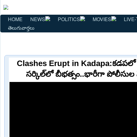
HOME
NEWS
POLITICS
MOVIES
LIVE-
తెలుగువార్తలు
Clashes Erupt in Kadapa:కడపలో ఉద్ర
సర్కిల్‌లో బీభత్సం..భారీగా పోలీస