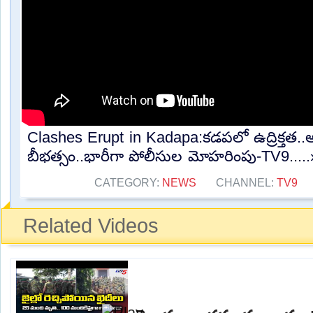
Clashes Erupt in Kadapa:కడపలో ఉద్రిక్తత..అల్
బీభత్సం..భారీగా పోలీసుల మోహరింపు-TV9.....
CATEGORY:
NEWS
CHANNEL:
TV9
Related Videos