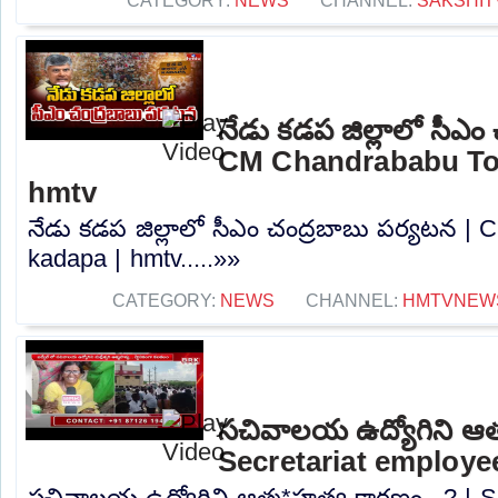
CATEGORY:
NEWS
CHANNEL:
SAKSHIT
నేడు కడప జిల్లాలో సీఎం
CM Chandrababu Tou
hmtv
నేడు కడప జిల్లాలో సీఎం చంద్రబాబు పర్యటన |
kadapa | hmtv.....»»
CATEGORY:
NEWS
CHANNEL:
HMTVNEW
సచివాలయ ఉద్యోగిని ఆత్
Secretariat employee
సచివాలయ ఉద్యోగిని ఆత్మ*హత్య కారణం ..? | S