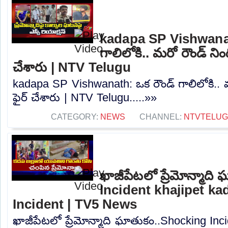
kadapa SP Vishwanat
గాలిలోకి.. మరో రౌండ్ నింద
చేశారు | NTV Telugu
kadapa SP Vishwanath: ఒక రౌండ్ గాలిలోకి.. మర
ఫైర్ చేశారు | NTV Telugu.....»»
CATEGORY:
NEWS
CHANNEL:
NTVTELU
ఖాజీపేటలో ప్రేమోన్మాద
Incident khajipet kad
Incident | TV5 News
ఖాజీపేటలో ప్రేమోన్మాది ఘాతుకం..Shocking Inc