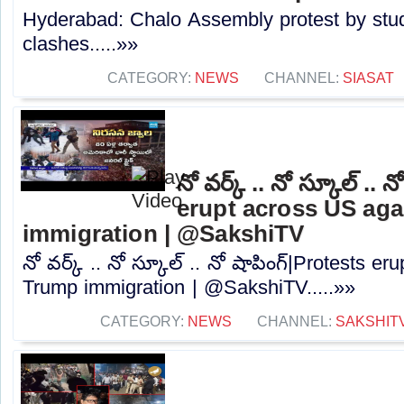
Hyderabad: Chalo Assembly protest by stu
clashes.....»»
CATEGORY:
NEWS
CHANNEL:
SIASAT
నో వర్క్ .. నో స్కూల్ .. 
erupt across US ag
immigration | @SakshiTV
నో వర్క్ .. నో స్కూల్ .. నో షాపింగ్|Protests e
Trump immigration | @SakshiTV.....»»
CATEGORY:
NEWS
CHANNEL:
SAKSHIT