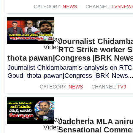
CATEGORY:
NEWS
CHANNEL:
TV5NEW
Journalist Chidamba
RTC Strike worker 
thota pawan|Congress |BRK New
Journalist Chidambaram's analysis on RTC
Goud| thota pawan|Congress |BRK News...
CATEGORY:
NEWS
CHANNEL:
TV9
Jadcherla MLA anir
Sensational Commen