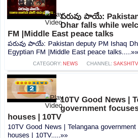
పరువు పాయే: Pakista
Dhar falls while we
FM |Middle East peace talks
పరువు పాయే: Pakistan deputy PM Ishaq Dha
Egyptian FM |Middle East peace talks.....»
CATEGORY:
NEWS
CHANNEL:
SAKSHIT
10TV Good News | T
government focuses
houses | 10TV
10TV Good News | Telangana government 
houses | 10TV.....»»