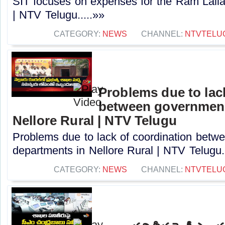
SIT focuses on expenses for the Ram Lall
| NTV Telugu.....»»
CATEGORY:
NEWS
CHANNEL:
NTVTELU
Problems due to lac
between government
Nellore Rural | NTV Telugu
Problems due to lack of coordination bet
departments in Nellore Rural | NTV Telugu..
CATEGORY:
NEWS
CHANNEL:
NTVTELU