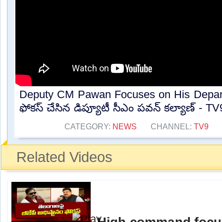
Deputy CM Pawan Focuses on His Depar
ఫోకస్ చేసిన డిప్యూటీ సీఎం పవన్ కల్యాణ్ - TV9
CATEGORY:
NEWS
CHANNEL:
TV9
Related Videos
High command focu