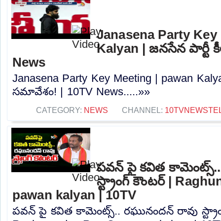
Janasena Party Key
Kalyan | జనసేన పార్టీ 
News
Janasena Party Key Meeting | pawan Kalyan 
సమావేశం! | 10TV News.....»»
CATEGORY:
NEWS
CHANNEL:
10TVNEWSTE
పవన్ పై కవిత కామెంట్స్
స్ట్రాంగ్ కౌంటర్ | Ra
pawan kalyan | 10TV
పవన్ పై కవిత కామెంట్స్.. రఘునందన్ రావు స్ట్రాం