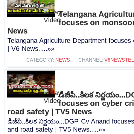
Telangana Agricult
focuses on monsoon 
News
Telangana Agriculture Department focuses 
| V6 News.....»»
CATEGORY:
NEWS
CHANNEL:
V6NEWSTE
డీజీపీ..కిలక నిర్ణయం.
focuses on cyber cr
road safety | TV5 News
డీజీపీ..కిలక నిర్ణయం...DGP Cv Anand focuse
and road safety | TV5 News.....»»