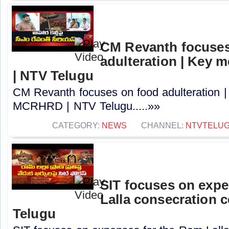
CM Revanth focuses
adulteration | Key
| NTV Telugu
CM Revanth focuses on food adulteration |
MCRHRD | NTV Telugu.....»»
CATEGORY:
NEWS
CHANNEL:
NTVTELU
SIT focuses on expe
Lalla consecration 
Telugu