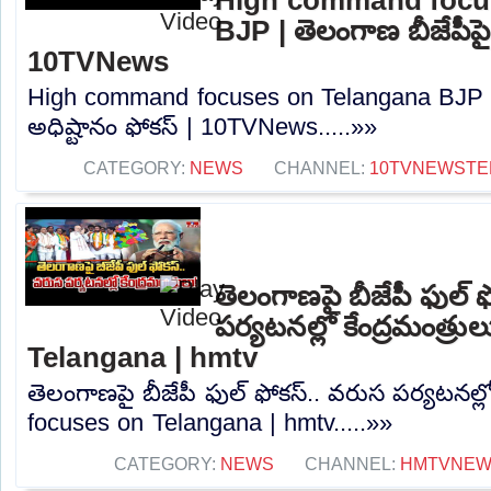
BJP | తెలంగాణ బీజేపీపై 
10TVNews
High command focuses on Telangana BJP | 
అధిష్టానం ఫోకస్ | 10TVNews.....»»
CATEGORY:
NEWS
CHANNEL:
10TVNEWSTE
తెలంగాణపై బీజేపీ ఫుల్ 
పర్యటనల్లో కేంద్రమంత్ర
Telangana | hmtv
తెలంగాణపై బీజేపీ ఫుల్ ఫోకస్.. వరుస పర్యటనల్లో
focuses on Telangana | hmtv.....»»
CATEGORY:
NEWS
CHANNEL:
HMTVNE