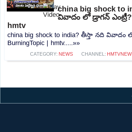
china big shock to ind
వివాదం లో డ్రాగన్ ఎంట్ర
hmtv
china big shock to india? తీస్తా నది వివాదం లో 
BurningTopic | hmtv.....»»
CATEGORY:
NEWS
CHANNEL:
HMTVNEW