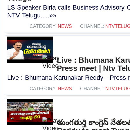
LS Speaker Birla calls Business Advisory 
NTV Telugu.....»»
CATEGORY:
NEWS
CHANNEL:
NTVTELU
Live : Bhumana Kar
Press meet | Ntv Te
Live : Bhumana Karunakar Reddy - Press me
CATEGORY:
NEWS
CHANNEL:
NTVTELU
తుంగతుర్తి కాంగ్రెస్ నేతలత