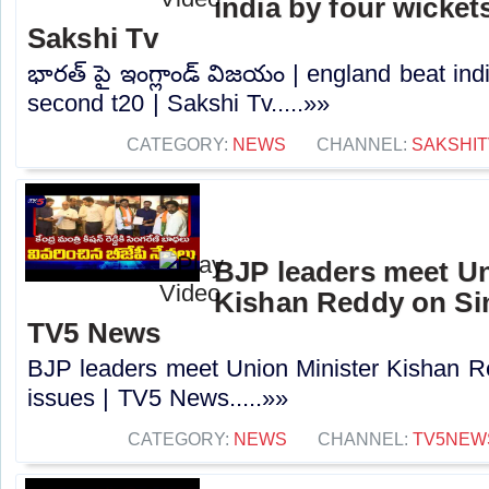
india by four wicket
Sakshi Tv
భారత్ పై ఇంగ్లాండ్ విజయం | england beat indi
second t20 | Sakshi Tv.....»»
CATEGORY:
NEWS
CHANNEL:
SAKSHIT
BJP leaders meet Un
Kishan Reddy on Sin
TV5 News
BJP leaders meet Union Minister Kishan R
issues | TV5 News.....»»
CATEGORY:
NEWS
CHANNEL:
TV5NEW