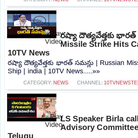
రష్యా దౌత్యవేత్తకు భారత
Missile Strike Hits C
10TV News
రష్యా దౌత్యవేత్తకు భారత్ సమన్లు | Russian Mis
Ship | india | 10TV News.....»»
CATEGORY:
NEWS
CHANNEL:
10TVNEWSTE
LS Speaker Birla ca
Advisory Committee
Telugu