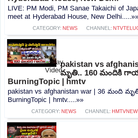
LIVE: PM Modi, PM Sanae Takaichi of Japan
meet at Hyderabad House, New Delhi.....»
CATEGORY:
NEWS
CHANNEL:
NTVTELU
pakistan vs afghanis
మృతి.. 160 మందికి గా
BurningTopic | hmtv
pakistan vs afghanistan war | 36 మంది మృత
BurningTopic | hmtv.....»»
CATEGORY:
NEWS
CHANNEL:
HMTVNEW