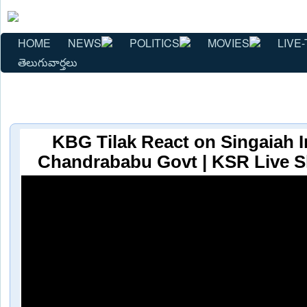
HOME
NEWS
POLITICS
MOVIES
LIVE-
తెలుగువార్తలు
KBG Tilak React on Singaiah I
Chandrababu Govt | KSR Live S