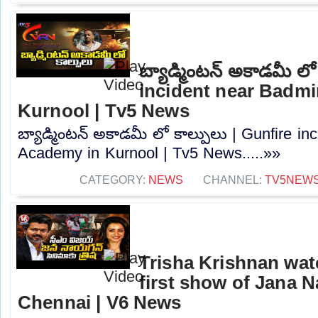
బ్యాడ్మింటన్ అకాడమీ లో
incident near Badm
Kurnool | Tv5 News
బ్యాడ్మింటన్ అకాడమీ లో కాల్పులు | Gunfire i
Academy in Kurnool | Tv5 News.....»»
CATEGORY:
NEWS
CHANNEL:
TV5NEW
Trisha Krishnan watc
first show of Jana 
Chennai | V6 News