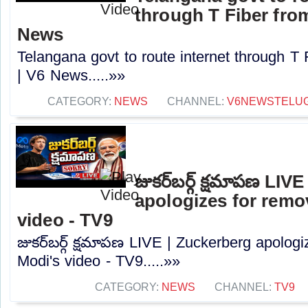
through T Fiber fro
News
Telangana govt to route internet through T
| V6 News.....»»
CATEGORY:
NEWS
CHANNEL:
V6NEWSTELU
జుకర్‌బర్గ్ క్షమాపణ LI
apologizes for remo
video - TV9
జుకర్‌బర్గ్ క్షమాపణ LIVE | Zuckerberg apolog
Modi's video - TV9.....»»
CATEGORY:
NEWS
CHANNEL:
TV9