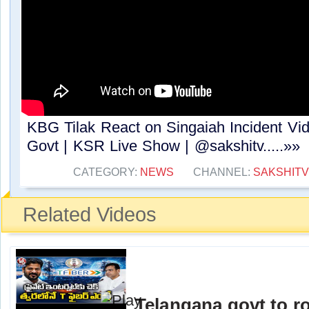
KBG Tilak React on Singaiah Incident Vi
Govt | KSR Live Show | @sakshitv.....»»
CATEGORY:
NEWS
CHANNEL:
SAKSHITV
Related Videos
Telangana govt to ro