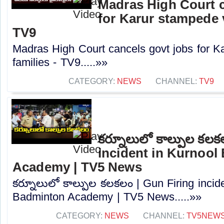
Madras High Court c
for Karur stampede v
TV9
Madras High Court cancels govt jobs for K
families - TV9.....»»
CATEGORY:
NEWS
CHANNEL:
TV9
కర్నూలులో కాల్పుల కలక
incident in Kurnool
Academy | TV5 News
కర్నూలులో కాల్పుల కలకలం | Gun Firing incid
Badminton Academy | TV5 News.....»»
CATEGORY:
NEWS
CHANNEL:
TV5NEW