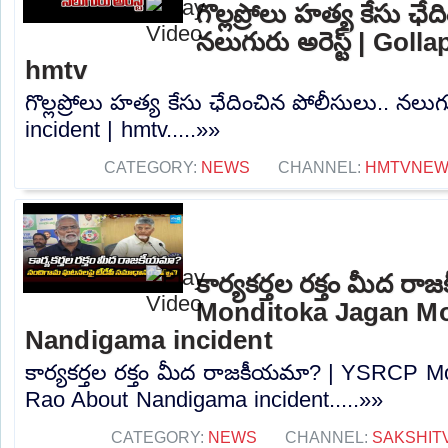
గొల్లప్రోలు హత్య కేసు ఛే
నలుగురు అరెస్ట్ | Goll
hmtv
గొల్లప్రోలు హత్య కేసు ఛేదించిన పోలీసులు.. నలుగు
incident | hmtv.....»»
CATEGORY:
NEWS
CHANNEL:
HMTVNE
కార్యకర్తల రక్తం మీద 
Monditoka Jagan M
Nandigama incident
కార్యకర్తల రక్తం మీద రాజకీయమా? | YSRCP 
Rao About Nandigama incident.....»»
CATEGORY:
NEWS
CHANNEL:
SAKSHIT