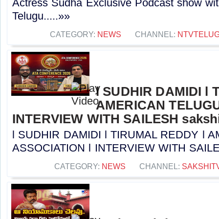
Actress Sudha Exclusive Podcast show wit
Telugu.....»»
CATEGORY:
NEWS
CHANNEL:
NTVTELU
l SUDHIR DAMIDI l
AMERICAN TELUGU
INTERVIEW WITH SAILESH sakshi
l SUDHIR DAMIDI l TIRUMAL REDDY l
ASSOCIATION l INTERVIEW WITH SAILESH 
CATEGORY:
NEWS
CHANNEL:
SAKSHIT