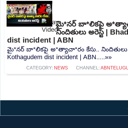
మై*నర్ బా*లికపై అ*త్యా
నిందితులు అరెస్ట్ | B
dist incident | ABN
మై*నర్ బా*లికపై అ*త్యాచా*రం కేసు.. నిందితులు 
Kothagudem dist incident | ABN.....»»
CATEGORY:
NEWS
CHANNEL:
ABNTELUG