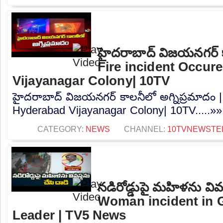
హైదరాబాద్ విజయనగర్ కా
Fire incident Occur
Vijayanagar Colony| 10TV
హైదరాబాద్ విజయనగర్ కాలనీలో అగ్నిప్రమాదం | 
Hyderabad Vijayanagar Colony| 10TV.....»»
CATEGORY:
NEWS
CHANNEL:
10TVNEWSTE
నడిరోడ్డుపై మహిళను వివస్త
Woman incident in 
Leader | TV5 News