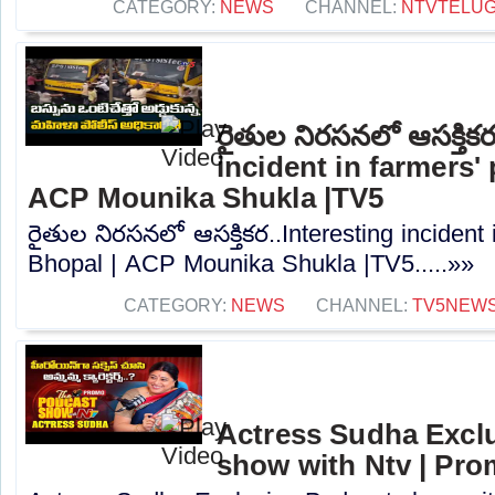
CATEGORY:
NEWS
CHANNEL:
NTVTELU
రైతుల నిరసనలో ఆసక్తిక
incident in farmers'
ACP Mounika Shukla |TV5
రైతుల నిరసనలో ఆసక్తికర..Interesting incident 
Bhopal | ACP Mounika Shukla |TV5.....»»
CATEGORY:
NEWS
CHANNEL:
TV5NEW
Actress Sudha Excl
show with Ntv | Pro