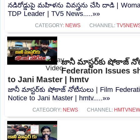
నడిరోడ్డుపై మహిళను వివస్త్రను చేసి దాడి | Wom
TDP Leader | TV5 News.....»»
CATEGORY:
NEWS
CHANNEL:
TV5NEW
జానీ మాస్టర్‌కు షోకాజ్ న
Federation Issues 
to Jani Master | hmtv
జానీ మాస్టర్‌కు షోకాజ్ నోటీసులు | Film Fede
Notice to Jani Master | hmtv.....»»
CATEGORY:
NEWS
CHANNEL:
HMTVNE