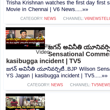
Trisha Krishnan watches the first day firs
Movie in Chennai | V6 News.....»»
CATEGORY:
NEWS
CHANNEL:
V6NEWSTEL
జగన్ అవినీతి యూనివర్స
Sensational Commen
kasibugga incident | TV5
జగన్ అవినీతి యూనివర్సిటీ..BJP Wilson Sen
YS Jagan | kasibugga incident | TV5.....»»
CATEGORY:
NEWS
CHANNEL:
TV5NEW