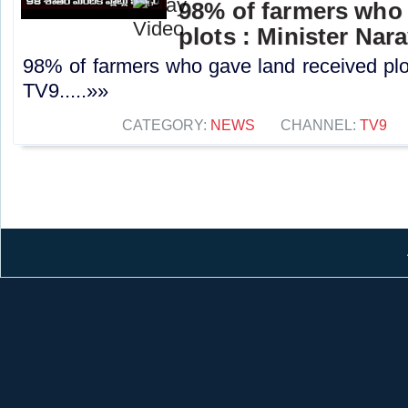
98% of farmers who 
plots : Minister Nar
98% of farmers who gave land received plot
TV9.....»»
CATEGORY:
NEWS
CHANNEL:
TV9