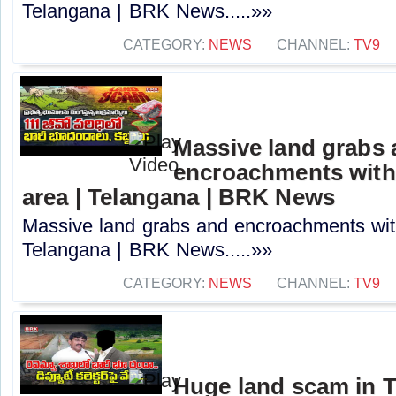
Telangana | BRK News.....»»
CATEGORY:
NEWS
CHANNEL:
TV9
Massive land grabs
encroachments with
area | Telangana | BRK News
Massive land grabs and encroachments wit
Telangana | BRK News.....»»
CATEGORY:
NEWS
CHANNEL:
TV9
Huge land scam in 