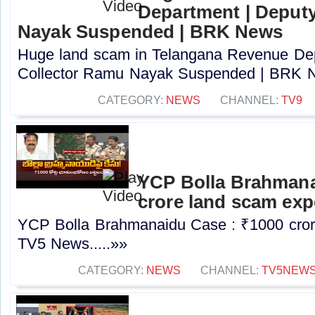
Department | Deput
Nayak Suspended | BRK News
Huge land scam in Telangana Revenue Dep
Collector Ramu Nayak Suspended | BRK N
CATEGORY:
NEWS
CHANNEL:
TV9
YCP Bolla Brahmana
crore land scam ex
YCP Bolla Brahmanaidu Case : ₹1000 cror
TV5 News.....»»
CATEGORY:
NEWS
CHANNEL:
TV5NEW