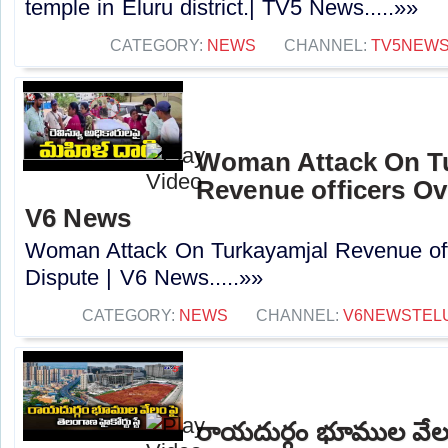
temple in Eluru district.| TV5 News.....»»
CATEGORY:
NEWS
CHANNEL:
TV5NEW
Woman Attack On T
Revenue officers Ove
V6 News
Woman Attack On Turkayamjal Revenue off
Dispute | V6 News.....»»
CATEGORY:
NEWS
CHANNEL:
V6NEWSTEL
రాయదుర్గం భూముల వేల