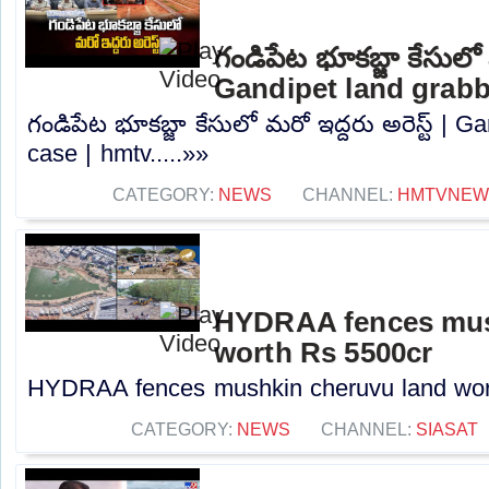
గండిపేట భూకబ్జా కేసులో మ
Gandipet land grabb
గండిపేట భూకబ్జా కేసులో మరో ఇద్దరు అరెస్ట్ | G
case | hmtv.....»»
CATEGORY:
NEWS
CHANNEL:
HMTVNEW
HYDRAA fences mus
worth Rs 5500cr
HYDRAA fences mushkin cheruvu land wort
CATEGORY:
NEWS
CHANNEL:
SIASAT