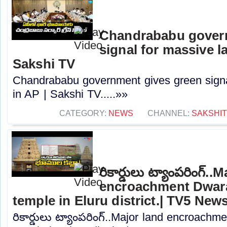
Chandrababu gover
signal for massive l
Sakshi TV
Chandrababu government gives green signa
in AP | Sakshi TV.....»»
CATEGORY:
NEWS
CHANNEL:
SAKSHI
రికార్డులు ట్యాంపరింగ్..
encroachment Dwar
temple in Eluru district.| TV5 New
రికార్డులు ట్యాంపరింగ్..Major land encroach