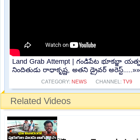
Land Grab Attempt | గండిపేట భూకబ్జా యత్నం
నిందితుడు రాధాకృష్ణ, అతని డ్రైవర్ అరెస్ట్.....»
CATEGORY:
NEWS
CHANNEL:
TV9
Related Videos