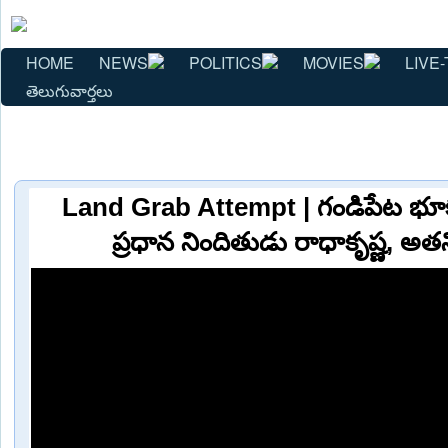
HOME
NEWS
POLITICS
MOVIES
LIVE-
తెలుగువార్తలు
Land Grab Attempt | గండిపేట భూకబ
ప్రధాన నిందితుడు రాధాకృష్ణ, అతని 