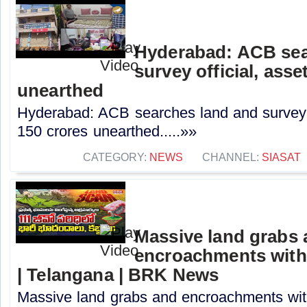
Hyderabad: ACB sea
survey official, ass
unearthed
Hyderabad: ACB searches land and survey o
150 crores unearthed.....»»
CATEGORY:
NEWS
CHANNEL:
SIASAT
Massive land grabs
encroachments withi
| Telangana | BRK News
Massive land grabs and encroachments wit