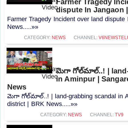
Farmer Tragedy Inci
dispute In Jangaon 
Farmer Tragedy Incident over land dispute
News.....»»
CATEGORY:
NEWS
CHANNEL:
V6NEWSTEL
మెగా గోల్​మాల్..! | l
in Aminpur | Sangar
News
మెగా గోల్​మాల్..! | land-grabbing scandal i
district | BRK News.....»»
CATEGORY:
NEWS
CHANNEL:
TV9