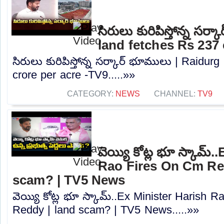
సిరులు కురిపిస్తోన్న సర
land fetches Rs 237 
సిరులు కురిపిస్తోన్న సర్కార్ భూములు | Raidur
crore per acre -TV9.....»»
CATEGORY:
NEWS
CHANNEL:
TV9
వెయ్యి కోట్ల భూ స్కామ్
Rao Fires On Cm Re
scam? | TV5 News
వెయ్యి కోట్ల భూ స్కామ్..Ex Minister Harish
Reddy | land scam? | TV5 News.....»»