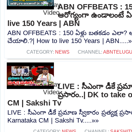
ABN OFFBEATS : 150
ఆరోగ్యంగా ఉండాలంటే ఏ
live 150 Years | ABN
ABN OFFBEATS : 150 ఏళ్లు బతకడం ఎలా? ఆ
చేయాలి.?| How to live 150 Years | ABN.....
CATEGORY:
NEWS
CHANNEL:
ABNTELUG
LIVE : సీఎంగా డీకే ప్రమాణ
ప్రసారం..| DK to take
CM | Sakshi Tv
LIVE : సీఎంగా డీకే ప్రమాణ స్వీకారం ప్రత్యక్ష ప్
Karnataka CM | Sakshi Tv.....»»
CATEGORY:
NEWS
CHANNEL:
SAKSHIT