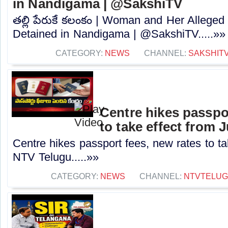
in Nandigama | @SakshiTV
తల్లి పేరుకే కలంకం | Woman and Her Alleged 
Detained in Nandigama | @SakshiTV.....»»
CATEGORY:
NEWS
CHANNEL:
SAKSHIT
Centre hikes passpor
to take effect from 
Centre hikes passport fees, new rates to tak
NTV Telugu.....»»
CATEGORY:
NEWS
CHANNEL:
NTVTELU