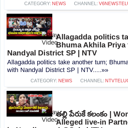
CATEGORY:
NEWS
CHANNEL:
V6NEWSTEL
Allagadda politics t
Bhuma Akhila Priya 
Nandyal District SP | NTV
Allagadda politics take another turn; Bhuma
with Nandyal District SP | NTV.....»»
CATEGORY:
NEWS
CHANNEL:
NTVTELU
తల్లి పేరుకే కలంకం | 
Alleged live-in Part