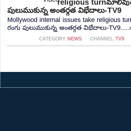
religious turnమాలీవు
పులుముకున్న అంతర్గత విభేదాలు-TV9
Mollywood internal issues take religious t
రంగు పులుముకున్న అంతర్గత విభేదాలు-TV9.....
CATEGORY:
NEWS
CHANNEL:
TV9