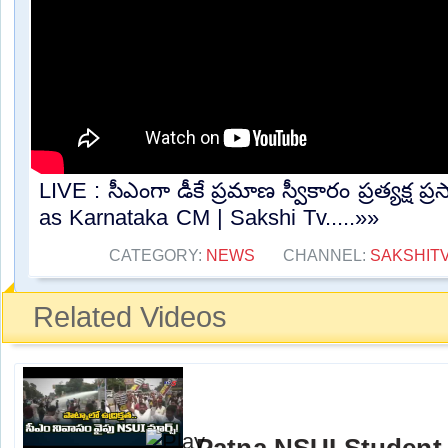
LIVE : సీఎంగా డీకే ప్రమాణ స్వీకారం ప్రత్యక్ష ప
as Karnataka CM | Sakshi Tv.....»»
CATEGORY:
NEWS
CHANNEL:
SAKSHIT
Related Videos
Patna NSUI Student 