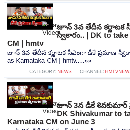
జూన్ 3వ తేదీన కర్ణాటక స
స్వీకారం.. | DK to ta
CM | hmtv
జూన్ 3వ తేదీన కర్ణాటక సీఎంగా డీకే ప్రమాణ స్వీ
as Karnataka CM | hmtv.....»»
CATEGORY:
NEWS
CHANNEL:
HMTVNEW
జూన్ 3న డీకే శివకుమార్ 
DK Shivakumar to ta
Karnataka CM on June 3