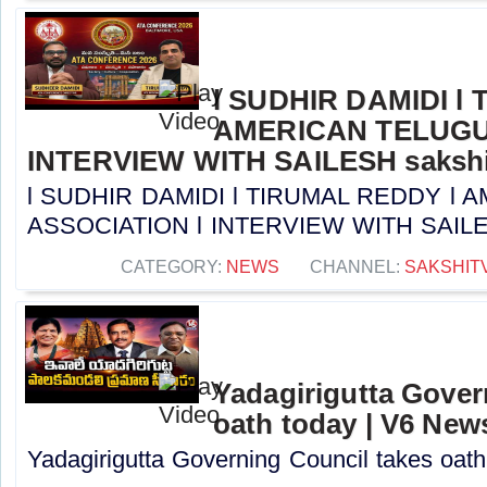
l SUDHIR DAMIDI l
AMERICAN TELUGU
INTERVIEW WITH SAILESH sakshi
l SUDHIR DAMIDI l TIRUMAL REDDY l
ASSOCIATION l INTERVIEW WITH SAILESH 
CATEGORY:
NEWS
CHANNEL:
SAKSHIT
Yadagirigutta Gover
oath today | V6 New
Yadagirigutta Governing Council takes oath