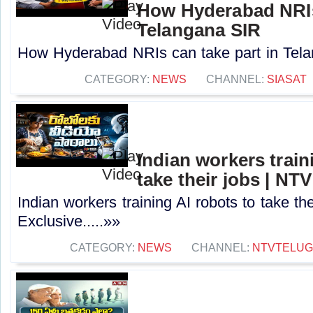
How Hyderabad NRIs 
Telangana SIR
How Hyderabad NRIs can take part in Tela
CATEGORY:
NEWS
CHANNEL:
SIASAT
Indian workers train
take their jobs | NTV
Indian workers training AI robots to take the
Exclusive.....»»
CATEGORY:
NEWS
CHANNEL:
NTVTELU