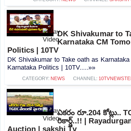
DK Shivakumar to T
Karnataka CM Tomor
Politics | 10TV
DK Shivakumar to Take oath as Karnataka
Karnataka Politics | 10TV.....»»
CATEGORY:
NEWS
CHANNEL:
10TVNEWSTE
ఎకరం రూ.204 కోట్లు.. T
రికార్డ్..!! | Rayadur
Auction | sakshi Tv