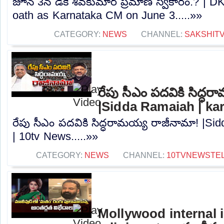
జూన్ 3న డీకే శివకుమార్ ప్రమాణ స్వీకారం.? | 
oath as Karnataka CM on June 3.....»»
CATEGORY:
NEWS
CHANNEL:
SAKSHIT
రేపు సీఎం పదవికి సిద్ధ
|Sidda Ramaiah | ka
రేపు సీఎం పదవికి సిద్ధరామయ్య రాజీనామా! |Si
| 10tv News.....»»
CATEGORY:
NEWS
CHANNEL:
10TVNEWSTE
Mollywood internal 