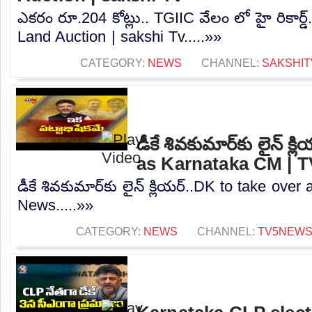
ఎకరం రూ.204 కోట్లు.. TGIIC వేలం లో హై రికార్
Land Auction | sakshi Tv.....»»
CATEGORY:
NEWS
CHANNEL:
SAKSHIT
డీకే శివకుమార్‌కు లైన్ క
as Karnataka CM | 
డీకే శివకుమార్‌కు లైన్ క్లియర్..DK to take ov
News.....»»
CATEGORY:
NEWS
CHANNEL:
TV5NEW