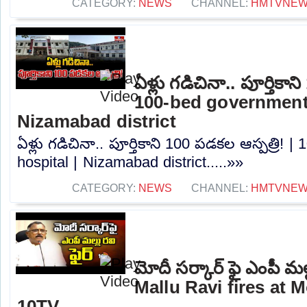
CATEGORY:
NEWS
CHANNEL:
HMTVNE
ఏళ్లు గడిచినా.. పూర్తికాన
100-bed government 
Nizamabad district
ఏళ్లు గడిచినా.. పూర్తికాని 100 పడకల ఆస్పత్రి!
hospital | Nizamabad district.....»»
CATEGORY:
NEWS
CHANNEL:
HMTVNE
మోదీ సర్కార్ ఫై ఎంపీ మల్
Mallu Ravi fires at 
10TV