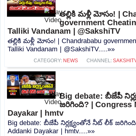
తల్లికి మళ్లీ మోసం! | 
government Cheatin
Talliki Vandanam | @SakshiTV
తల్లికి మళ్లీ మోసం! | Chandrababu governme
Talliki Vandanam | @SakshiTV.....»»
CATEGORY:
NEWS
CHANNEL:
SAKSHIT
Big debate: బీజేపీ నిర్లక్
జరిగింది? | Congres
Dayakar | hmtv
Big debate: బీజేపీ నిర్లక్ష్యంతోనే నీట్ లీక్ జరి
Addanki Dayakar | hmtv.....»»