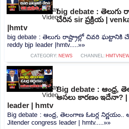
big debate : తెలుగు రాష్ట
చేరిన sir ప్రక్రియ | ve
|hmtv
big debate : తెలుగు రాష్ట్రాల్లో చివరి ఘట్టానికి చే
reddy bjp leader |hmtv.....»»
CATEGORY:
NEWS
CHANNEL:
HMTVNE
Big debate : ఆంధ్ర, తె
అసలు కారణం ఇదేనా? |
leader | hmtv
Big debate : ఆంధ్ర, తెలంగాణ ఓటర్ల నిర్ణయం.
Jitender congress leader | hmtv.....»»