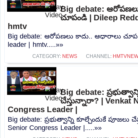
Big debate: ఆరోపణలు
చూపండి | Dileep Redd
hmtv
Big debate: ఆరోపణలు కాదు.. ఆధారాలు చూపం
leader | hmtv.....»»
CATEGORY:
NEWS
CHANNEL:
HMTVNE
Big debate: ప్రభుత్వాన్
చేస్తున్నారా? | Venkat
Congress Leader |
Big debate: ప్రభుత్వాన్ని కూల్చేందుకే పూజలు చే
Senior Congress Leader |.....»»