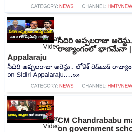
CATEGORY:
NEWS
CHANNEL:
HMTVNE
సీదిరి అప్పలరాజు అరెస్టు.. 
రాజ్యాంగంలో భాగమేనా |
Appalaraju
సీదిరి అప్పలరాజు అరెస్టు.. లోకేశ్ రెడ్‌బుక్‌ రా
on Sidiri Appalaraju.....»»
CATEGORY:
NEWS
CHANNEL:
HMTVNE
CM Chandrababu ma
on government schoo