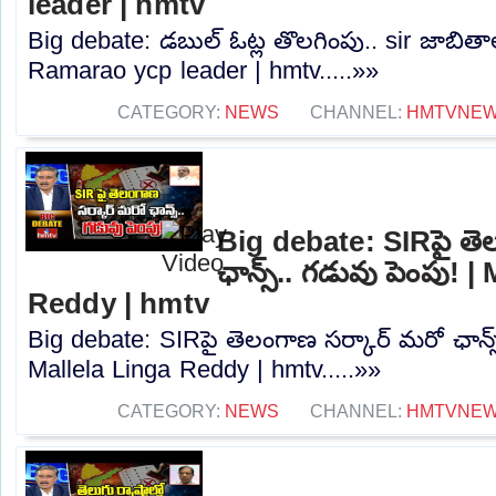
leader | hmtv
Big debate: డబుల్ ఓట్ల తొలగింపు.. sir జాబితా
Ramarao ycp leader | hmtv.....»»
CATEGORY:
NEWS
CHANNEL:
HMTVNE
Big debate: SIRపై తె
ఛాన్స్.. గడువు పెంపు! |
Reddy | hmtv
Big debate: SIRపై తెలంగాణ సర్కార్ మరో ఛాన్స్
Mallela Linga Reddy | hmtv.....»»
CATEGORY:
NEWS
CHANNEL:
HMTVNE