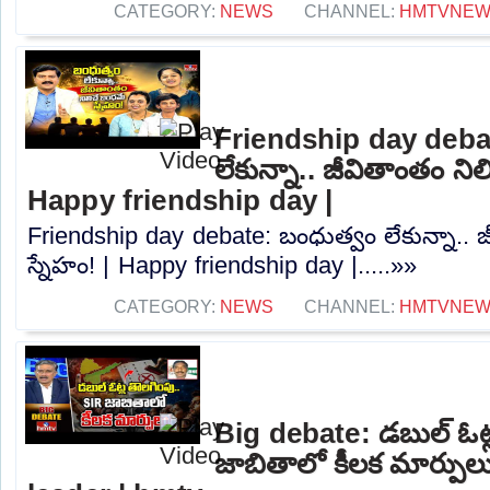
CATEGORY:
NEWS
CHANNEL:
HMTVNE
Friendship day deba
లేకున్నా.. జీవితాంతం ని
Happy friendship day |
Friendship day debate: బంధుత్వం లేకున్నా.. 
స్నేహం! | Happy friendship day |.....»»
CATEGORY:
NEWS
CHANNEL:
HMTVNE
Big debate: డబుల్ ఓట్ల
జాబితాలో కీలక మార్పు