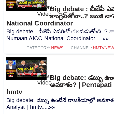
Big debate : బీజేపీ ఎ
కాంగ్రెస్‌తోనా..? జంజ
National Coordinator
Big debate : బీజేపీ ఎవరితో తలపడుతోంది..? కాంగ
Numaan AICC National Coordinator.....»»
CATEGORY:
NEWS
CHANNEL:
HMTVNE
Big debate: డబ్బు ఉంట
అవకాశం? | Pentapati 
hmtv
Big debate: డబ్బు ఉంటేనే రాజకీయాల్లో అవకాశ
Analyst | hmtv.....»»