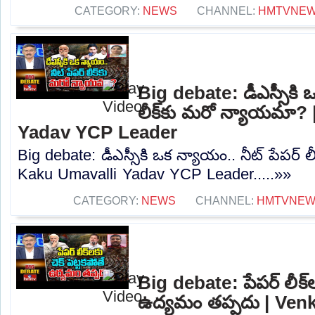
CATEGORY:
NEWS
CHANNEL:
HMTVNE
Big debate: డీఎస్సీకి ఒ
లీక్‌కు మరో న్యాయమా?
Yadav YCP Leader
Big debate: డీఎస్సీకి ఒక న్యాయం.. నీట్ పేపర్ 
Kaku Umavalli Yadav YCP Leader.....»»
CATEGORY:
NEWS
CHANNEL:
HMTVNE
Big debate: పేపర్ లీక్‌ల
ఉద్యమం తప్పదు | Venk